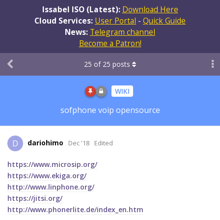
Issabel ISO (Latest):
Download Here
Cloud Services:
User Portal
-
Quick Guide
News:
Telegram channel
Become a Patron!
25
of
25
posts
WIKI
sofphone voip opensource
dariohimo
D
Dec '18
Edited
https://www.microsip.org/
https://www.ekiga.org/
http://www.linphone.org/
https://jitsi.org/
http://www.phonerlite.de/index_en.htm