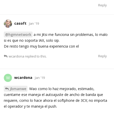
Reply
casoft
Jan '19
@hgmnetwork
a mi Jitsi me funciona sin problemas, lo malo
si es que no soporta IAX, solo sip.
De resto tengo muy buena experiencia con el
Reply
wcardona
replied to this.
wcardona
W
Jan '19
jbmanwe
Wao como lo haz mejorado, estimado,
cuentame ese maneja el autoajuste de ancho de banda que
requiere, como lo hace ahora el softphone de 3CX; no importa
el operador y te maneja el push.