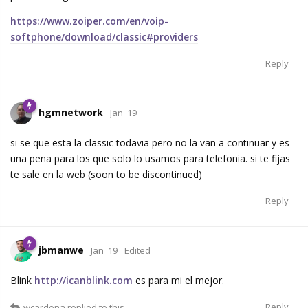
https://www.zoiper.com/en/voip-
softphone/download/classic#providers
Reply
hgmnetwork
Jan '19
si se que esta la classic todavia pero no la van a continuar y es
una pena para los que solo lo usamos para telefonia. si te fijas
te sale en la web (soon to be discontinued)
Reply
jbmanwe
Jan '19
Edited
Blink
http://icanblink.com
es para mi el mejor.
Reply
wcardona
replied to this.