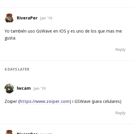
RiveraPer
Jan '19
Yo también uso GsWave en IOS y es uno de los que mas me
gusta.
Reply
6 DAYS
LATER
lwcam
Jan '19
Zoiper (
https://www.zoiper.com
) i GSWave (para celulares)
Reply