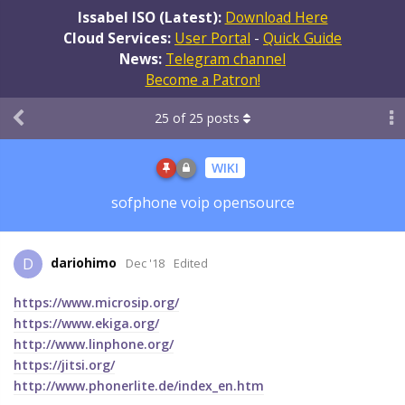
Issabel ISO (Latest):
Download Here
Cloud Services:
User Portal
-
Quick Guide
News:
Telegram channel
Become a Patron!
25
of
25
posts
WIKI
sofphone voip opensource
dariohimo
D
Dec '18
Edited
https://www.microsip.org/
https://www.ekiga.org/
http://www.linphone.org/
https://jitsi.org/
http://www.phonerlite.de/index_en.htm