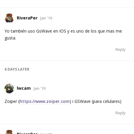
RiveraPer
Jan '19
Yo también uso GsWave en IOS y es uno de los que mas me
gusta.
Reply
6 DAYS
LATER
lwcam
Jan '19
Zoiper (
https://www.zoiper.com
) i GSWave (para celulares)
Reply