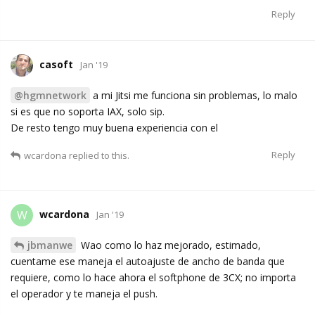
Reply
casoft
Jan '19
@hgmnetwork
a mi Jitsi me funciona sin problemas, lo malo
si es que no soporta IAX, solo sip.
De resto tengo muy buena experiencia con el
Reply
wcardona
replied to this.
wcardona
W
Jan '19
jbmanwe
Wao como lo haz mejorado, estimado,
cuentame ese maneja el autoajuste de ancho de banda que
requiere, como lo hace ahora el softphone de 3CX; no importa
el operador y te maneja el push.