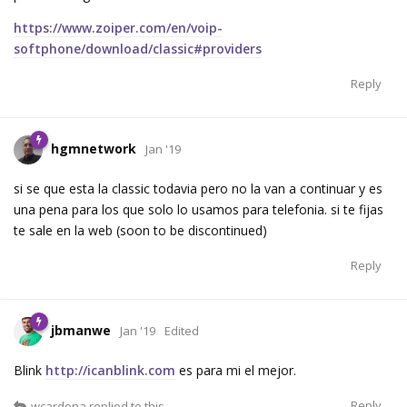
https://www.zoiper.com/en/voip-
softphone/download/classic#providers
Reply
hgmnetwork
Jan '19
si se que esta la classic todavia pero no la van a continuar y es
una pena para los que solo lo usamos para telefonia. si te fijas
te sale en la web (soon to be discontinued)
Reply
jbmanwe
Jan '19
Edited
Blink
http://icanblink.com
es para mi el mejor.
Reply
wcardona
replied to this.