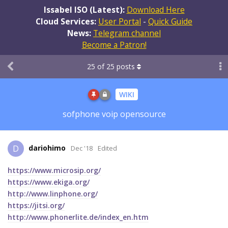
Issabel ISO (Latest):
Download Here
Cloud Services:
User Portal
-
Quick Guide
News:
Telegram channel
Become a Patron!
25
of
25
posts
WIKI
sofphone voip opensource
dariohimo
D
Dec '18
Edited
https://www.microsip.org/
https://www.ekiga.org/
http://www.linphone.org/
https://jitsi.org/
http://www.phonerlite.de/index_en.htm