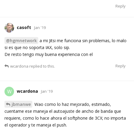
Reply
casoft
Jan '19
@hgmnetwork
a mi Jitsi me funciona sin problemas, lo malo
si es que no soporta IAX, solo sip.
De resto tengo muy buena experiencia con el
Reply
wcardona
replied to this.
wcardona
W
Jan '19
jbmanwe
Wao como lo haz mejorado, estimado,
cuentame ese maneja el autoajuste de ancho de banda que
requiere, como lo hace ahora el softphone de 3CX; no importa
el operador y te maneja el push.