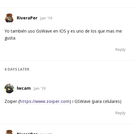
RiveraPer
Jan '19
Yo también uso GsWave en IOS y es uno de los que mas me
gusta.
Reply
6 DAYS
LATER
lwcam
Jan '19
Zoiper (
https://www.zoiper.com
) i GSWave (para celulares)
Reply