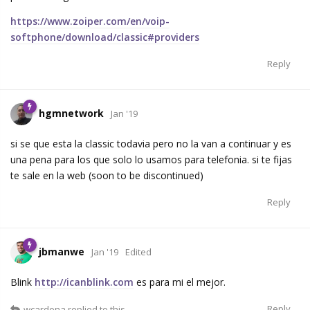
https://www.zoiper.com/en/voip-
softphone/download/classic#providers
Reply
hgmnetwork
Jan '19
si se que esta la classic todavia pero no la van a continuar y es
una pena para los que solo lo usamos para telefonia. si te fijas
te sale en la web (soon to be discontinued)
Reply
jbmanwe
Jan '19
Edited
Blink
http://icanblink.com
es para mi el mejor.
Reply
wcardona
replied to this.