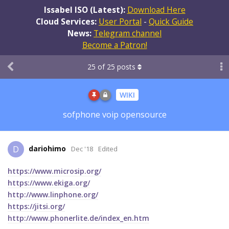
Issabel ISO (Latest):
Download Here
Cloud Services:
User Portal
-
Quick Guide
News:
Telegram channel
Become a Patron!
25
of
25
posts
WIKI
sofphone voip opensource
dariohimo
D
Dec '18
Edited
https://www.microsip.org/
https://www.ekiga.org/
http://www.linphone.org/
https://jitsi.org/
http://www.phonerlite.de/index_en.htm