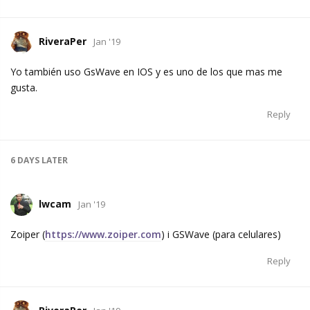
RiveraPer
Jan '19
Yo también uso GsWave en IOS y es uno de los que mas me
gusta.
Reply
6 DAYS
LATER
lwcam
Jan '19
Zoiper (
https://www.zoiper.com
) i GSWave (para celulares)
Reply