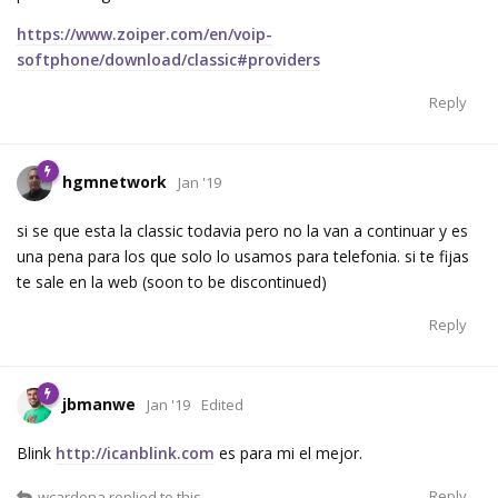
https://www.zoiper.com/en/voip-
softphone/download/classic#providers
Reply
hgmnetwork
Jan '19
si se que esta la classic todavia pero no la van a continuar y es
una pena para los que solo lo usamos para telefonia. si te fijas
te sale en la web (soon to be discontinued)
Reply
jbmanwe
Jan '19
Edited
Blink
http://icanblink.com
es para mi el mejor.
Reply
wcardona
replied to this.