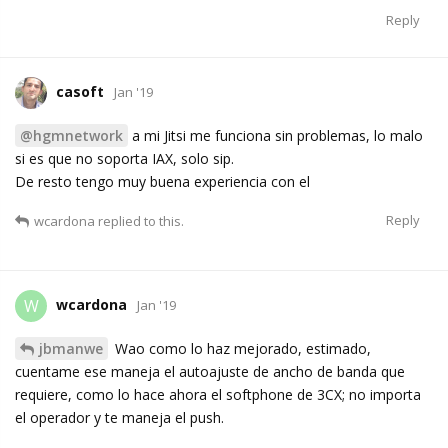
Reply
casoft
Jan '19
@hgmnetwork
a mi Jitsi me funciona sin problemas, lo malo
si es que no soporta IAX, solo sip.
De resto tengo muy buena experiencia con el
Reply
wcardona
replied to this.
wcardona
W
Jan '19
jbmanwe
Wao como lo haz mejorado, estimado,
cuentame ese maneja el autoajuste de ancho de banda que
requiere, como lo hace ahora el softphone de 3CX; no importa
el operador y te maneja el push.