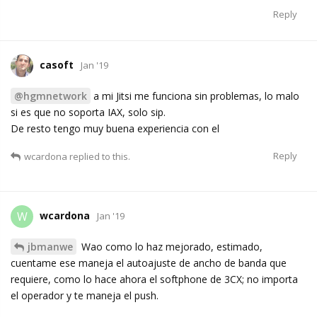
Reply
casoft
Jan '19
@hgmnetwork
a mi Jitsi me funciona sin problemas, lo malo
si es que no soporta IAX, solo sip.
De resto tengo muy buena experiencia con el
Reply
wcardona
replied to this.
wcardona
W
Jan '19
jbmanwe
Wao como lo haz mejorado, estimado,
cuentame ese maneja el autoajuste de ancho de banda que
requiere, como lo hace ahora el softphone de 3CX; no importa
el operador y te maneja el push.