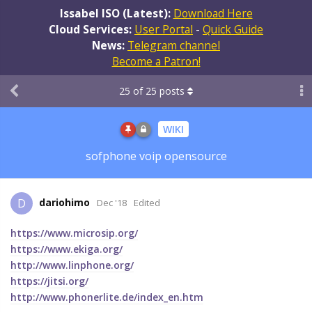
Issabel ISO (Latest):
Download Here
Cloud Services:
User Portal
-
Quick Guide
News:
Telegram channel
Become a Patron!
25
of
25
posts
WIKI
sofphone voip opensource
dariohimo
D
Dec '18
Edited
https://www.microsip.org/
https://www.ekiga.org/
http://www.linphone.org/
https://jitsi.org/
http://www.phonerlite.de/index_en.htm