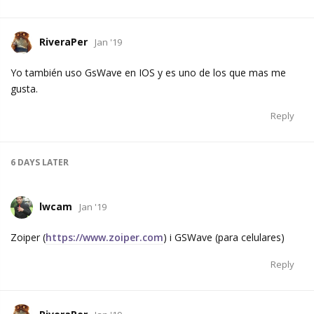
RiveraPer
Jan '19
Yo también uso GsWave en IOS y es uno de los que mas me
gusta.
Reply
6 DAYS
LATER
lwcam
Jan '19
Zoiper (
https://www.zoiper.com
) i GSWave (para celulares)
Reply