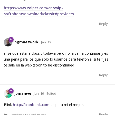
https://www.zoiper.com/en/voip-
softphone/download/classic#providers
Reply
hgmnetwork
Jan '19
si se que esta la classic todavia pero no la van a continuar y es
una pena para los que solo lo usamos para telefonia. si te fijas
te sale en la web (soon to be discontinued)
Reply
jbmanwe
Jan '19
Edited
Blink
http://icanblink.com
es para mi el mejor.
Reply
wcardona
replied to this.