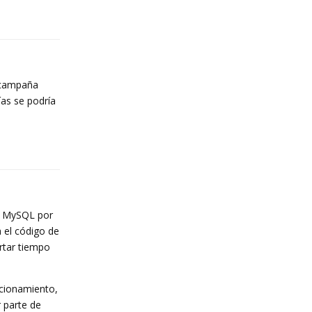
Reply
e campaña
ías se podría
Reply
 y MySQL por
 el código de
rtar tiempo
ncionamiento,
r parte de