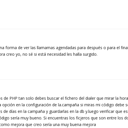
una forma de ver las llamamas agendadas para después o para el final
a creo yo, no sé si está necesidad les halla surgido.
 de PHP tan solo debes buscar el fichero del dialer que mirar la hora 
sa opción en la configuración de la.campaña si miras mi código debe 
s de días en la campaña y guardarlas en la db y.luego verificar que es
 código sería muy bueno. Si encuentras los ficjeros que son entre los
 como mejora que creo sería una muy buena mejora