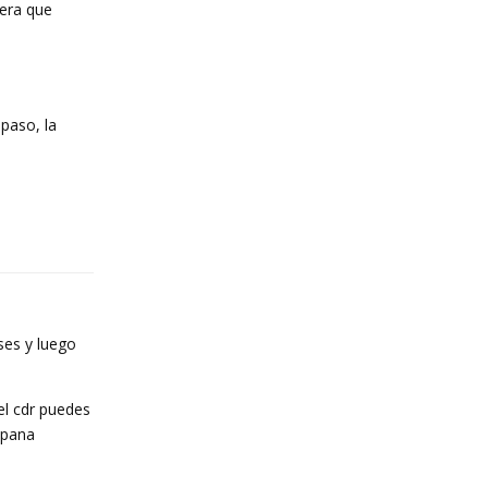
sera que
paso, la
Reply
ses y luego
el cdr puedes
mpana
Reply