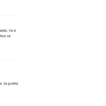
Reply
adas. Ya vi
hivo se
Reply
e. Se podría
n
Reply