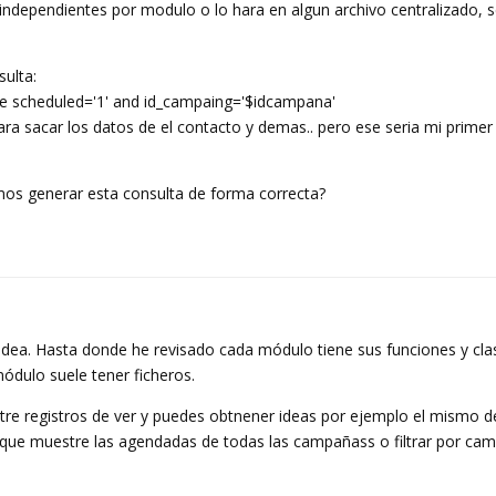
 independientes por modulo o lo hara en algun archivo centralizado, 
sulta:
ere scheduled='1' and id_campaing='$idcampana'
ra sacar los datos de el contacto y demas.. pero ese seria mi primer 
emos generar esta consulta de forma correcta?
dea. Hasta donde he revisado cada módulo tiene sus funciones y cla
ódulo suele tener ficheros.
re registros de ver y puedes obtnener ideas por ejemplo el mismo d
ra que muestre las agendadas de todas las campañass o filtrar por ca