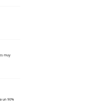
Reply
tes muy
Reply
ta un 90%