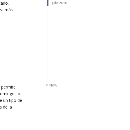
July 2018
tado.
sea más
Reply
UNREAD
Now
r permite
 domingos o
e un tipo de
a de la