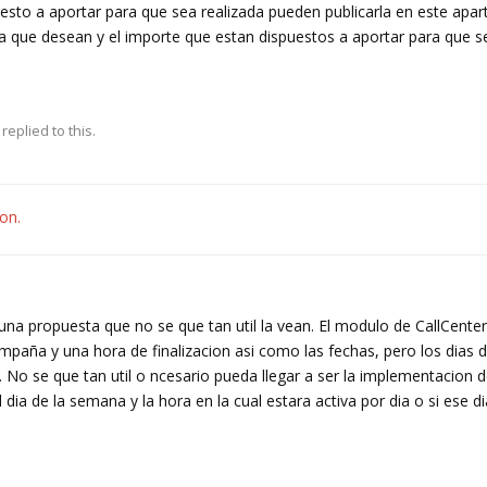
esto a aportar para que sea realizada pueden publicarla en este apar
a que desean y el importe que estan dispuestos a aportar para que 
replied to this.
ion.
una propuesta que no se que tan util la vean. El modulo de CallCente
ampaña y una hora de finalizacion asi como las fechas, pero los dias
. No se que tan util o ncesario pueda llegar a ser la implementacion d
dia de la semana y la hora en la cual estara activa por dia o si ese di