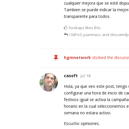
cualquier mejora que se esté dispu
Tambien se puede indicar la mejor
transparente para todos.
hookaps
likes this.
r34l1v3
,
juanmacv
, and
clescamdp
hgmnetwork
stickied the discuss
casoft
Jul '18
Hola, ya que veo este post, tengo 
configurar una hora de inicio de c
festivos igual se activa la campaña
horario en la cual seleccionemos el 
semana no estara activo.
Escucho opiniones.