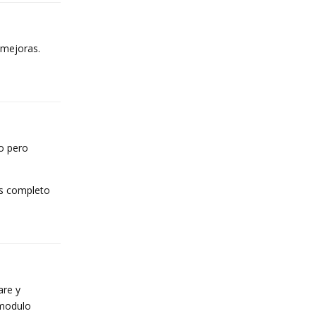
 mejoras.
Reply
mo pero
ás completo
Reply
are y
 modulo