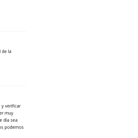
Reply
 de la
Reply
y verificar
ser muy
e día sea
 dos podemos