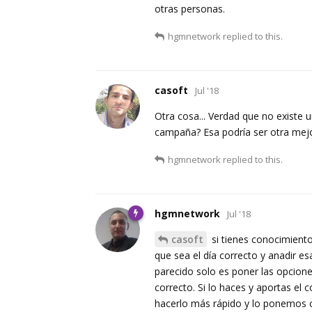
otras personas.
hgmnetwork
replied to this.
casoft
Jul '18
Otra cosa... Verdad que no existe 
campaña? Esa podría ser otra mejor
hgmnetwork
replied to this.
hgmnetwork
Jul '18
casoft
si tienes conocimientos
que sea el día correcto y anadir e
parecido solo es poner las opcione
correcto. Si lo haces y aportas el
hacerlo más rápido y lo ponemos