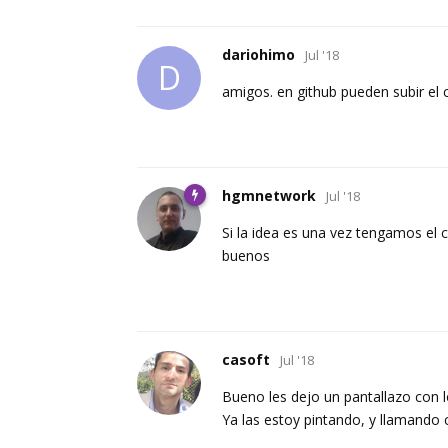
dariohimo
Jul '18
D
amigos. en github pueden subir el 
hgmnetwork
Jul '18
Si la idea es una vez tengamos el
buenos
casoft
Jul '18
Bueno les dejo un pantallazo con l
Ya las estoy pintando, y llamando