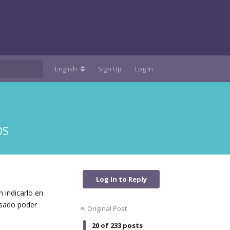
English
Sign Up
Log In
OS
Log In to Reply
 indicarlo en
resado poder
Original Post
20
of
233
posts