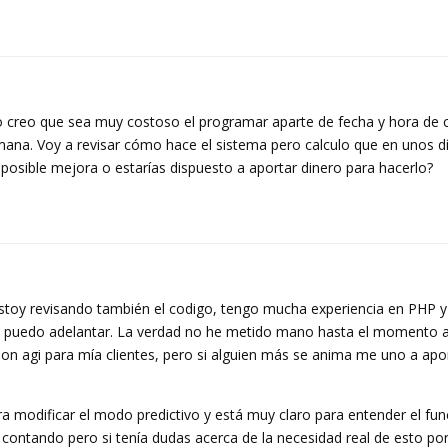
no creo que sea muy costoso el programar aparte de fecha y hora d
emana. Voy a revisar cómo hace el sistema pero calculo que en unos d
posible mejora o estarías dispuesto a aportar dinero para hacerlo?
estoy revisando también el codigo, tengo mucha experiencia en PHP
 si puedo adelantar. La verdad no he metido mano hasta el momento a
son agi para mía clientes, pero si alguien más se anima me uno a apo
ra modificar el modo predictivo y está muy claro para entender el fu
ré contando pero si tenía dudas acerca de la necesidad real de esto po