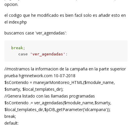
opcion.
el codigo que he modificado es bien facil solo es añadir esto en
el index.php
buscamos case 'ver_agendadas':
break
;

case
'ver_agendadas'
:
//mostramos la informacion de la campaña en la parte superior
prueba hgmnetwork.com 10-07-2018
$sContenido = manejarMonitoreo_HTML($module_name,
$smarty, $local_templates_dir);
//Genera listado con las llamadas programadas
$sContenido .= ver_agendadas($module_name,$smarty,
$local_templates_dir,$pDB,getParameter('idcampana'));
break;
default: