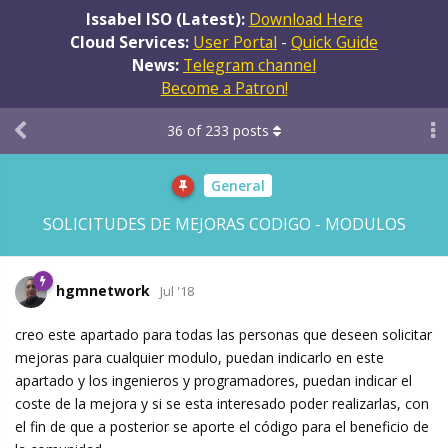
Issabel ISO (Latest):
Download Here
Cloud Services:
User Portal
-
Quick Guide
News:
Telegram channel
Become a Patron!
36
of
233
posts
General
SOLICITUDES DE MEJORAS CODIGO - MODULOS
hgmnetwork
Jul '18
creo este apartado para todas las personas que deseen solicitar
mejoras para cualquier modulo, puedan indicarlo en este
apartado y los ingenieros y programadores, puedan indicar el
coste de la mejora y si se esta interesado poder realizarlas, con
el fin de que a posterior se aporte el código para el beneficio de