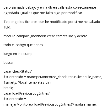
pero sin nada debajo y en la db en calls esta correctamente
agendada. igual es que me falta algo por modificar
Te pongo los ficheros que he modificado por si me he saltado
algo.
modulo campain_monitorin crear carpeta libs y dentro
todo el codigo que tienes
luego en index.php
buscar
case 'checkStatus':
$sContenido = manejarMonitoreo_checkStatus($module_name,
$smarty, $local_templates_dir);
break;
case 'loadPreviousLogEntries':
$sContenido =
manejarMonitoreo_loadPreviousLogEntries($module_name,