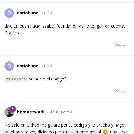
dariohimo
D
Jul '18
dale un push hacia issabel_foundation así lo tengan en cuenta.
Gracias.
Reply
dariohimo
D
Jul '18
casoft
se borro el codigo?
Reply
hgmnetwork
Jul '18
Edited
No sale en Github me guiare por tu codigo y lo pruebo y hago
pruebas y te voy diciendo pero inicialmente genial
una cosa