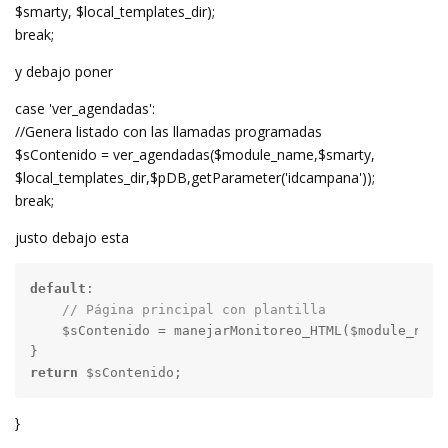
$smarty, $local_templates_dir);
break;
y debajo poner
case 'ver_agendadas':
//Genera listado con las llamadas programadas
$sContenido = ver_agendadas($module_name,$smarty,
$local_templates_dir,$pDB,getParameter('idcampana'));
break;
justo debajo esta
default
:

// Página principal con plantilla
    $sContenido = manejarMonitoreo_HTML($module_name
return
 $sContenido;
}