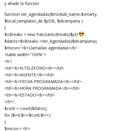
y añadir la funcion
function ver_agendadas($module_name,$smarty,
$local_templates_dir,$pDB, $idcampana )
{
$oBreaks = new PaloSantoBreaks($pD
;
$datos=$oBreaks->Ver_Agendadas($idcampana);
$micon='<b>Llamadas agendadas</b>
<table width="100%">
<tr>
<td><b>N.TELEFONO</b></td>
<td><b>AGENTE</b></td>
<td><b>FECHA PROGRAMADA</b></td>
<td><b>HORA PROGRAMADA</b></td>
<td><b>ESTADO</b></td>
</tr>';
$cont = count($datos);
for ($i=0;$i<=$cont;$i++)
{
$micon.='<tr>