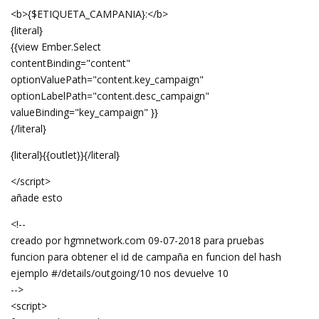
<b>{$ETIQUETA_CAMPANIA}:</b>
{literal}
{{view Ember.Select
contentBinding="content"
optionValuePath="content.key_campaign"
optionLabelPath="content.desc_campaign"
valueBinding="key_campaign" }}
{/literal}
{literal}{{outlet}}{/literal}
</script>
añade esto
<!--
creado por hgmnetwork.com 09-07-2018 para pruebas
funcion para obtener el id de campaña en funcion del hash
ejemplo #/details/outgoing/10 nos devuelve 10
-->
<script>