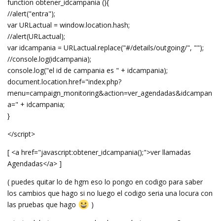
function obtener_idcampania (){
//alert("entra");
var URLactual = window.location.hash;
//alert(URLactual);
var idcampania = URLactual.replace("#/details/outgoing/", "");
//console.log(idcampania);
console.log("el id de campania es " + idcampania);
document.location.href="index.php?
menu=campaign_monitoring&action=ver_agendadas&idcampan
a=" + idcampania;
}
</script>
[ <a href="javascript:obtener_idcampania();">ver llamadas
Agendadas</a> ]
( puedes quitar lo de hgm eso lo pongo en codigo para saber
los cambios que hago si no luego el codigo seria una locura con
las pruebas que hago
)