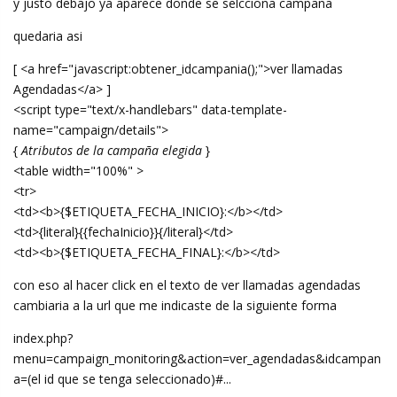
y justo debajo ya aparece donde se selcciona campaña
quedaria asi
[ <a href="javascript:obtener_idcampania();">ver llamadas
Agendadas</a> ]
<script type="text/x-handlebars" data-template-
name="campaign/details">
{
Atributos de la campaña elegida
}
<table width="100%" >
<tr>
<td><b>{$ETIQUETA_FECHA_INICIO}:</b></td>
<td>{literal}{{fechaInicio}}{/literal}</td>
<td><b>{$ETIQUETA_FECHA_FINAL}:</b></td>
con eso al hacer click en el texto de ver llamadas agendadas
cambiaria a la url que me indicaste de la siguiente forma
index.php?
menu=campaign_monitoring&action=ver_agendadas&idcampan
a=(el id que se tenga seleccionado)#...