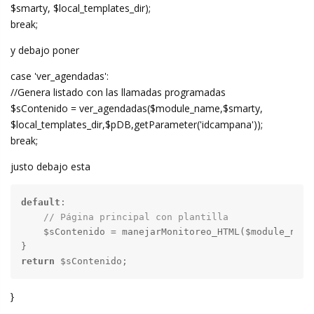
$smarty, $local_templates_dir);
break;
y debajo poner
case 'ver_agendadas':
//Genera listado con las llamadas programadas
$sContenido = ver_agendadas($module_name,$smarty,
$local_templates_dir,$pDB,getParameter('idcampana'));
break;
justo debajo esta
default
:

// Página principal con plantilla
    $sContenido = manejarMonitoreo_HTML($module_name
return
 $sContenido;
}