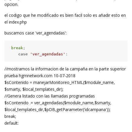
opcion.
el codigo que he modificado es bien facil solo es añadir esto en
el index.php
buscamos case 'ver_agendadas':
break
;

case
'ver_agendadas'
:
//mostramos la informacion de la campaña en la parte superior
prueba hgmnetwork.com 10-07-2018
$sContenido = manejarMonitoreo_HTML($module_name,
$smarty, $local_templates_dir);
//Genera listado con las llamadas programadas
$sContenido .= ver_agendadas($module_name,$smarty,
$local_templates_dir,$pDB,getParameter('idcampana'));
break;
default: