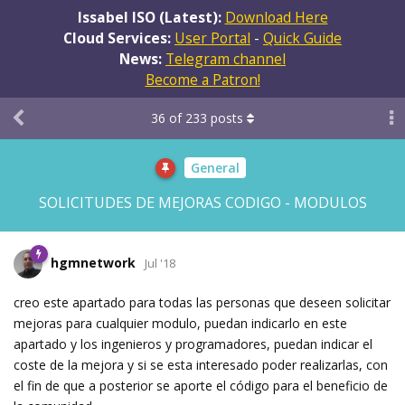
Issabel ISO (Latest):
Download Here
Cloud Services:
User Portal
-
Quick Guide
News:
Telegram channel
Become a Patron!
36
of
233
posts
General
SOLICITUDES DE MEJORAS CODIGO - MODULOS
hgmnetwork
Jul '18
creo este apartado para todas las personas que deseen solicitar
mejoras para cualquier modulo, puedan indicarlo en este
apartado y los ingenieros y programadores, puedan indicar el
coste de la mejora y si se esta interesado poder realizarlas, con
el fin de que a posterior se aporte el código para el beneficio de