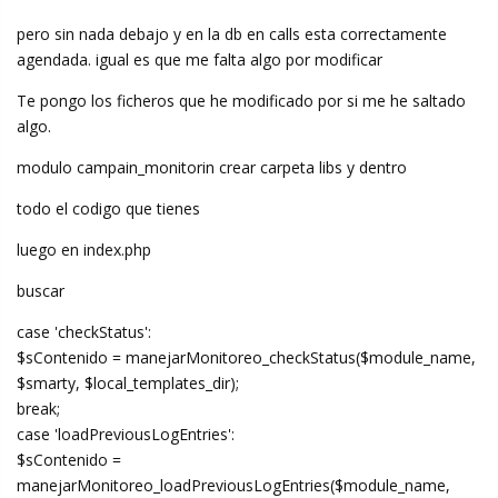
pero sin nada debajo y en la db en calls esta correctamente
agendada. igual es que me falta algo por modificar
Te pongo los ficheros que he modificado por si me he saltado
algo.
modulo campain_monitorin crear carpeta libs y dentro
todo el codigo que tienes
luego en index.php
buscar
case 'checkStatus':
$sContenido = manejarMonitoreo_checkStatus($module_name,
$smarty, $local_templates_dir);
break;
case 'loadPreviousLogEntries':
$sContenido =
manejarMonitoreo_loadPreviousLogEntries($module_name,