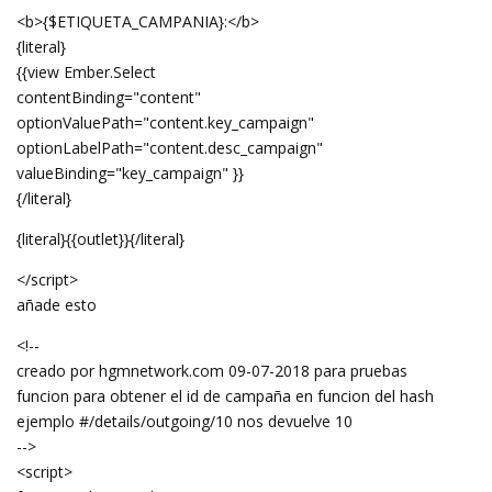
<b>{$ETIQUETA_CAMPANIA}:</b>
{literal}
{{view Ember.Select
contentBinding="content"
optionValuePath="content.key_campaign"
optionLabelPath="content.desc_campaign"
valueBinding="key_campaign" }}
{/literal}
{literal}{{outlet}}{/literal}
</script>
añade esto
<!--
creado por hgmnetwork.com 09-07-2018 para pruebas
funcion para obtener el id de campaña en funcion del hash
ejemplo #/details/outgoing/10 nos devuelve 10
-->
<script>