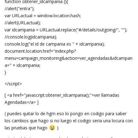
function obtener_idcampania (){
//alert("entra");
var URLactual = window.location.hash;
//alert(URLactual);
var idcampania = URLactual.replace("#/details/outgoing/", "");
//console.log(idcampania);
console.log("el id de campania es " + idcampania);
document.location.href="index.php?
menu=campaign_monitoring&action=ver_agendadas&idcampan
a=" + idcampania;
}
</script>
[ <a href="javascript:obtener_idcampania();">ver llamadas
Agendadas</a> ]
( puedes quitar lo de hgm eso lo pongo en codigo para saber
los cambios que hago si no luego el codigo seria una locura con
las pruebas que hago
)