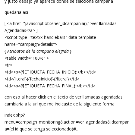
y justo debajo ya aparece donde se selcciona campaña
quedaria asi
[ <a href="javascript:obtener_idcampania();">ver llamadas
Agendadas</a> ]
<script type="text/x-handlebars" data-template-
name="campaign/details">
{
Atributos de la campaña elegida
}
<table width="100%" >
<tr>
<td><b>{$ETIQUETA_FECHA_INICIO}:</b></td>
<td>{literal}{{fechaInicio}}{/literal}</td>
<td><b>{$ETIQUETA_FECHA_FINAL}:</b></td>
con eso al hacer click en el texto de ver llamadas agendadas
cambiaria a la url que me indicaste de la siguiente forma
index.php?
menu=campaign_monitoring&action=ver_agendadas&idcampan
a=(el id que se tenga seleccionado)#...