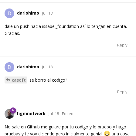
dariohimo
D
Jul '18
dale un push hacia issabel_foundation así lo tengan en cuenta.
Gracias.
Reply
dariohimo
D
Jul '18
casoft
se borro el codigo?
Reply
hgmnetwork
Jul '18
Edited
No sale en Github me guiare por tu codigo y lo pruebo y hago
pruebas y te voy diciendo pero inicialmente genial
una cosa