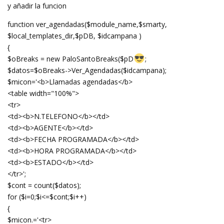
y añadir la funcion
function ver_agendadas($module_name,$smarty,
$local_templates_dir,$pDB, $idcampana )
{
$oBreaks = new PaloSantoBreaks($pD
;
$datos=$oBreaks->Ver_Agendadas($idcampana);
$micon='<b>Llamadas agendadas</b>
<table width="100%">
<tr>
<td><b>N.TELEFONO</b></td>
<td><b>AGENTE</b></td>
<td><b>FECHA PROGRAMADA</b></td>
<td><b>HORA PROGRAMADA</b></td>
<td><b>ESTADO</b></td>
</tr>';
$cont = count($datos);
for ($i=0;$i<=$cont;$i++)
{
$micon.='<tr>