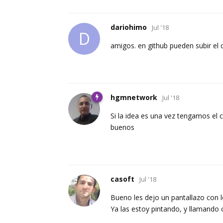
dariohimo
Jul '18
D
amigos. en github pueden subir el 
hgmnetwork
Jul '18
Si la idea es una vez tengamos el
buenos
casoft
Jul '18
Bueno les dejo un pantallazo con l
Ya las estoy pintando, y llamando