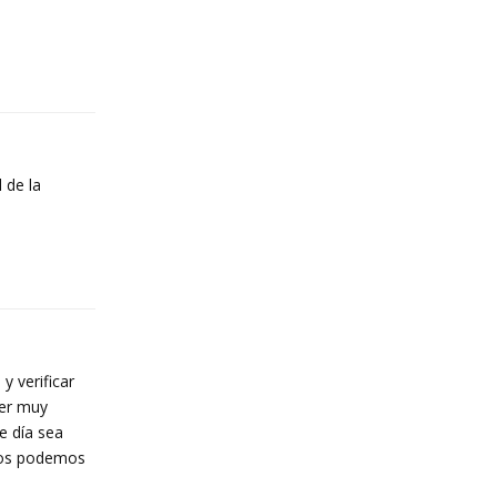
Reply
 de la
Reply
y verificar
ser muy
e día sea
 dos podemos