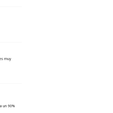
Reply
tes muy
Reply
ta un 90%