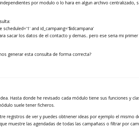
 independientes por modulo o lo hara en algun archivo centralizado, 
sulta:
ere scheduled='1' and id_campaing='$idcampana'
ra sacar los datos de el contacto y demas.. pero ese seria mi primer 
emos generar esta consulta de forma correcta?
dea. Hasta donde he revisado cada módulo tiene sus funciones y cla
ódulo suele tener ficheros.
re registros de ver y puedes obtnener ideas por ejemplo el mismo d
ra que muestre las agendadas de todas las campañass o filtrar por ca