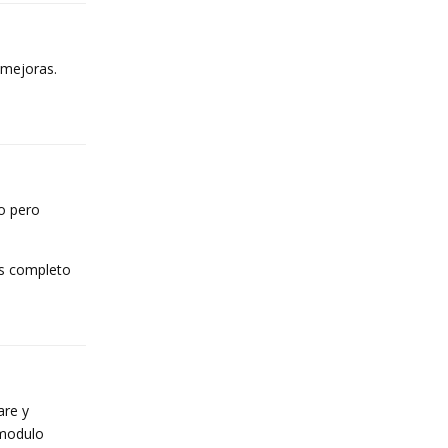
 mejoras.
Reply
mo pero
ás completo
Reply
are y
 modulo