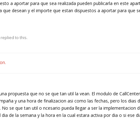
esto a aportar para que sea realizada pueden publicarla en este apar
a que desean y el importe que estan dispuestos a aportar para que 
replied to this.
ion.
una propuesta que no se que tan util la vean. El modulo de CallCente
ampaña y una hora de finalizacion asi como las fechas, pero los dias
. No se que tan util o ncesario pueda llegar a ser la implementacion d
dia de la semana y la hora en la cual estara activa por dia o si ese di