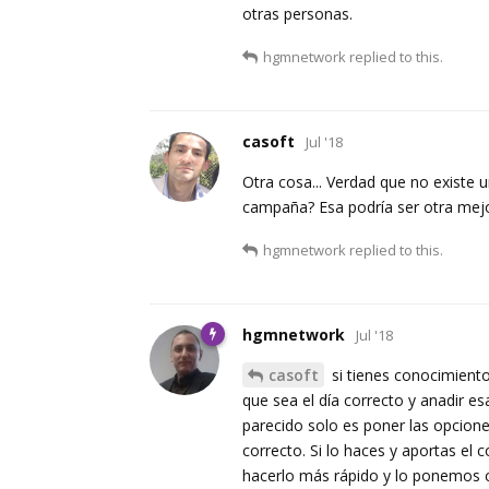
otras personas.
hgmnetwork
replied to this.
casoft
Jul '18
Otra cosa... Verdad que no existe 
campaña? Esa podría ser otra mejor
hgmnetwork
replied to this.
hgmnetwork
Jul '18
casoft
si tienes conocimientos
que sea el día correcto y anadir e
parecido solo es poner las opcione
correcto. Si lo haces y aportas el
hacerlo más rápido y lo ponemos