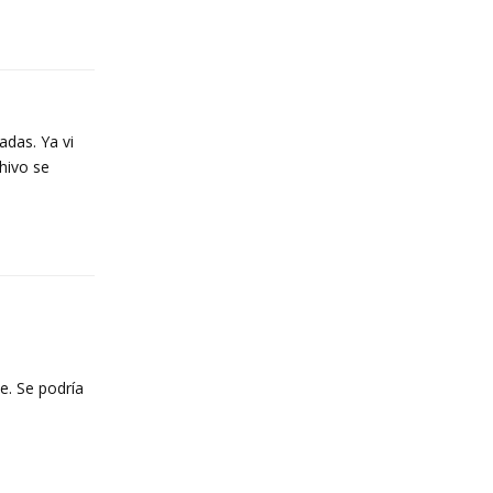
Reply
adas. Ya vi
hivo se
Reply
e. Se podría
n
Reply