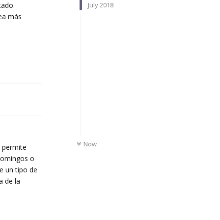
July 2018
tado.
sea más
Reply
UNREAD
Now
r permite
 domingos o
e un tipo de
a de la