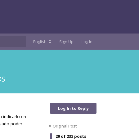
English
Sign Up
Log In
OS
Log In to Reply
 indicarlo en
resado poder
Original Post
20
of
233
posts