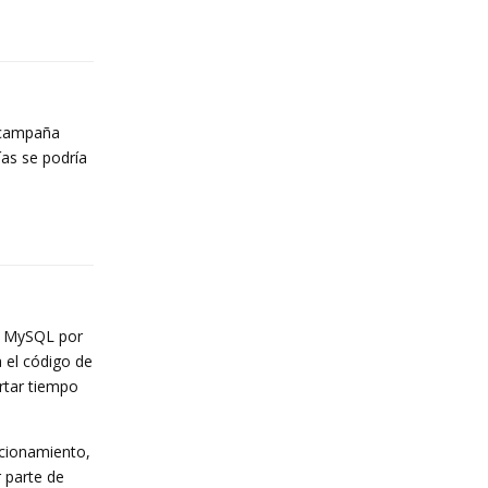
Reply
e campaña
ías se podría
Reply
 y MySQL por
 el código de
rtar tiempo
ncionamiento,
r parte de