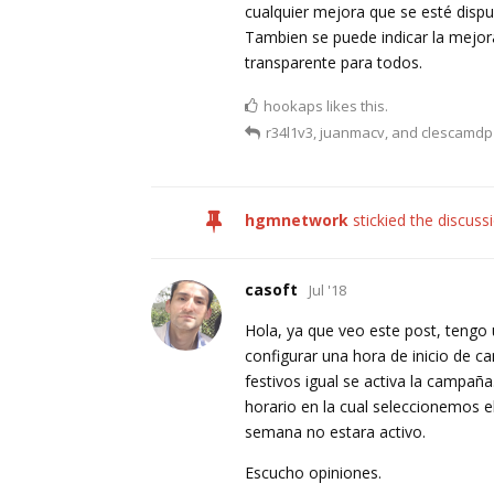
cualquier mejora que se esté dispu
Tambien se puede indicar la mejor
transparente para todos.
hookaps
likes this.
r34l1v3
,
juanmacv
, and
clescamdp
hgmnetwork
stickied the discuss
casoft
Jul '18
Hola, ya que veo este post, tengo 
configurar una hora de inicio de c
festivos igual se activa la campaña
horario en la cual seleccionemos el 
semana no estara activo.
Escucho opiniones.