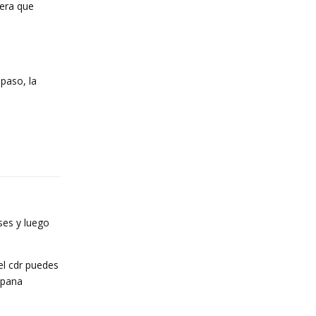
sera que
paso, la
Reply
ses y luego
el cdr puedes
mpana
Reply