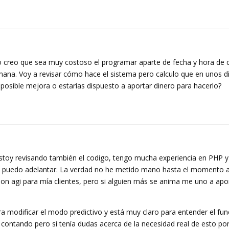
no creo que sea muy costoso el programar aparte de fecha y hora d
emana. Voy a revisar cómo hace el sistema pero calculo que en unos d
posible mejora o estarías dispuesto a aportar dinero para hacerlo?
estoy revisando también el codigo, tengo mucha experiencia en PHP
 si puedo adelantar. La verdad no he metido mano hasta el momento a
son agi para mía clientes, pero si alguien más se anima me uno a apo
ra modificar el modo predictivo y está muy claro para entender el fu
ré contando pero si tenía dudas acerca de la necesidad real de esto po