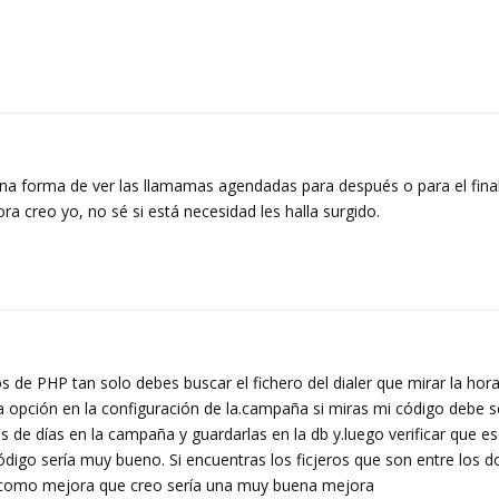
una forma de ver las llamamas agendadas para después o para el final
a creo yo, no sé si está necesidad les halla surgido.
 de PHP tan solo debes buscar el fichero del dialer que mirar la hora 
sa opción en la configuración de la.campaña si miras mi código debe 
s de días en la campaña y guardarlas en la db y.luego verificar que es
 código sería muy bueno. Si encuentras los ficjeros que son entre los
 como mejora que creo sería una muy buena mejora