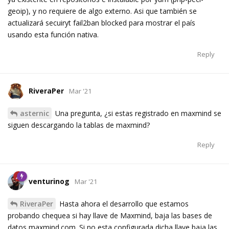
geoip), y no requiere de algo externo. Asi que también se
actualizará secuiryt fail2ban blocked para mostrar el país
usando esta función nativa.
Reply
RiveraPer
Mar '21
asternic
Una pregunta, ¿si estas registrado en maxmind se
siguen descargando la tablas de maxmind?
Reply
venturinog
Mar '21
RiveraPer
Hasta ahora el desarrollo que estamos
probando chequea si hay llave de Maxmind, baja las bases de
datos maxmind.com. Si no esta configurada dicha llave baja las