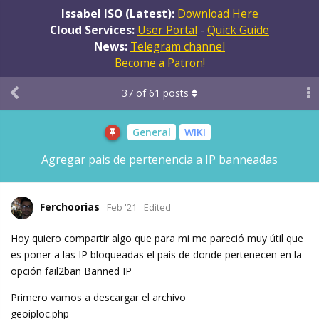
Issabel ISO (Latest):
Download Here
Cloud Services:
User Portal
-
Quick Guide
News:
Telegram channel
Become a Patron!
37
of
61
posts
General
WIKI
Agregar pais de pertenencia a IP banneadas
Ferchoorias
Feb '21
Edited
Hoy quiero compartir algo que para mi me pareció muy útil que
es poner a las IP bloqueadas el pais de donde pertenecen en la
opción fail2ban Banned IP
Primero vamos a descargar el archivo
geoiploc.php