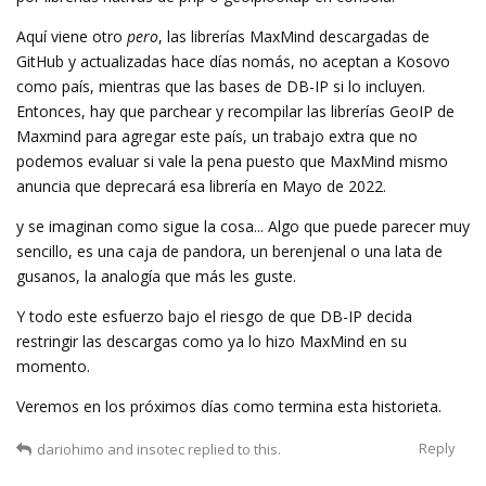
Aquí viene otro
pero
, las librerías MaxMind descargadas de
GitHub y actualizadas hace días nomás, no aceptan a Kosovo
como país, mientras que las bases de DB-IP si lo incluyen.
Entonces, hay que parchear y recompilar las librerías GeoIP de
Maxmind para agregar este país, un trabajo extra que no
podemos evaluar si vale la pena puesto que MaxMind mismo
anuncia que deprecará esa librería en Mayo de 2022.
y se imaginan como sigue la cosa... Algo que puede parecer muy
sencillo, es una caja de pandora, un berenjenal o una lata de
gusanos, la analogía que más les guste.
Y todo este esfuerzo bajo el riesgo de que DB-IP decida
restringir las descargas como ya lo hizo MaxMind en su
momento.
Veremos en los próximos días como termina esta historieta.
Reply
dariohimo
and
insotec
replied to this.