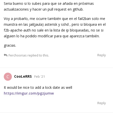
Seria bueno si lo subes para que se añada en próximas
actualizaciones y hacer un pull request en github.
Voy a probarlo, me ocurre también que en el fail2ban solo me
muestra en las jail(jaula) asterisk y sshd , pero si bloquea en el
f2b-apache-auth no sale en la lista de ip bloqueadas, no se si
alguien lo ha podido modificar para que aparezca también.
gracias.
Reply
Ferchoorias
replied to this.
CooLeRRS
C
Feb '21
It would be nice to add a lock date as well
https://imgur.com/pgzjumw
Reply