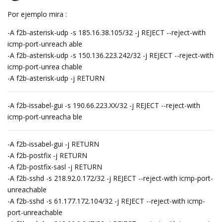
Por ejemplo mira :
-A f2b-asterisk-udp -s 185.16.38.105/32 -j REJECT --reject-with
icmp-port-unreach able
-A f2b-asterisk-udp -s 150.136.223.242/32 -j REJECT --reject-with
icmp-port-unrea chable
-A f2b-asterisk-udp -j RETURN
-A f2b-issabel-gui -s 190.66.223.XX/32 -j REJECT --reject-with
icmp-port-unreacha ble
-A f2b-issabel-gui -j RETURN
-A f2b-postfix -j RETURN
-A f2b-postfix-sasl -j RETURN
-A f2b-sshd -s 218.92.0.172/32 -j REJECT --reject-with icmp-port-
unreachable
-A f2b-sshd -s 61.177.172.104/32 -j REJECT --reject-with icmp-
port-unreachable