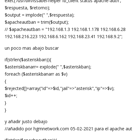
exec('/usr/bin/issabel-helper fb_client status apache-auth',
$respuesta, $retorno);
$output = implode(" ",$respuesta);
$apacheautban = trim($output);
// $apacheautban = "192.168.1.3 192.168.1.178 192.168.6.28
192.168.216.223 192.168.6.162 192.168.23.41 192.168.9.2";
un poco mas abajo buscar
if(strlen($asteriskban)){
$asteriskbanarr= explode(" ",$asteriskban);
foreach ($asteriskbanarr as $v)
{
$rejected[]=array("id"=>$id,"jail"=>"asterisk","ip"=>$v);
$id++;
}
}
y añadir justo debajo
//añadido por hgmnetwork.com 05-02-2021 para el apache aut