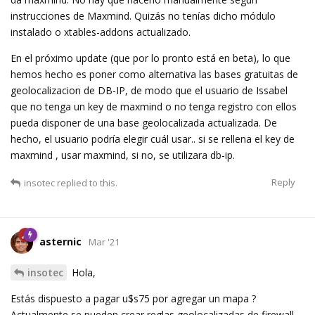
instrucciones de Maxmind. Quizás no tenías dicho módulo
instalado o xtables-addons actualizado.
En el próximo update (que por lo pronto está en beta), lo que
hemos hecho es poner como alternativa las bases gratuitas de
geolocalizacion de DB-IP, de modo que el usuario de Issabel
que no tenga un key de maxmind o no tenga registro con ellos
pueda disponer de una base geolocalizada actualizada. De
hecho, el usuario podría elegir cuál usar.. si se rellena el key de
maxmind , usar maxmind, si no, se utilizara db-ip.
Reply
insotec
replied to this.
asternic
Mar '21
insotec
Hola,
Estás dispuesto a pagar u$s75 por agregar un mapa ?
Actualmente se pueden crear reglas geolocalizadas de firewall