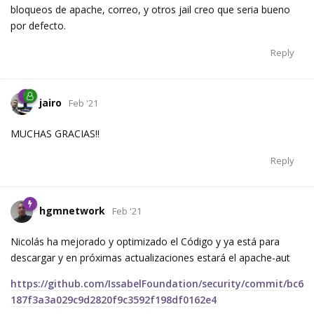
bloqueos de apache, correo, y otros jail creo que seria bueno
por defecto.
Reply
jairo
Feb '21
MUCHAS GRACIAS!!
Reply
hgmnetwork
Feb '21
Nicolás ha mejorado y optimizado el Código y ya está para
descargar y en próximas actualizaciones estará el apache-aut
https://github.com/IssabelFoundation/security/commit/bc6
187f3a3a029c9d2820f9c3592f198df0162e4