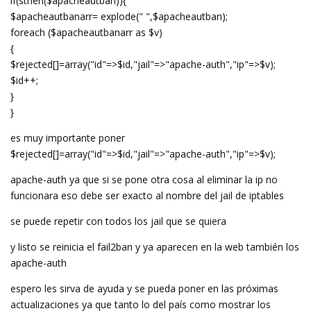
if(strlen($apacheautban)){
$apacheautbanarr= explode(" ",$apacheautban);
foreach ($apacheautbanarr as $v)
{
$rejected[]=array("id"=>$id,"jail"=>"apache-auth","ip"=>$v);
$id++;
}
}
es muy importante poner
$rejected[]=array("id"=>$id,"jail"=>"apache-auth","ip"=>$v);
apache-auth ya que si se pone otra cosa al eliminar la ip no
funcionara eso debe ser exacto al nombre del jail de iptables
se puede repetir con todos los jail que se quiera
y listo se reinicia el fail2ban y ya aparecen en la web también los
apache-auth
espero les sirva de ayuda y se pueda poner en las próximas
actualizaciones ya que tanto lo del país como mostrar los