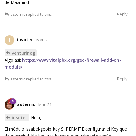
de Maxmind.
Reply
asternic
replied to this.
insotec
I
Mar '21
venturinog
Algo así:
https://www.vitalpbx.org/geo-firewall-add-on-
module/
Reply
asternic
replied to this.
asternic
Mar '21
insotec
Hola,
El módulo issabel-geoip_key SI PERMITE configurar el Key que
da maxmind. No hay que hacerlo manualmente según