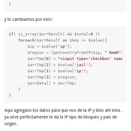
}
y lo cambiamos por esto :
if
( is_array($arrResult) && $total>
0
 ){

foreach
($arrResult 
as
 $key => $value){

        $ip = $value[
'ip'
];

        $region = (getCountryFromIP($ip, 
" NamE"
));

        $arrTmp[
0
] = 
"<input type='checkbox' name='"
        $arrTmp[
2
] = $value[
'jail'
];

        $arrTmp[
1
] = $value[
'ip'
];

        $arrTmp[
3
] = $region;

        $arrData[] = $arrTmp;

    }

}
Aquí agregaos los datos para que nos de la IP y listo ahí esta ,
ya sirve perfectamente te da la IP tipo de bloqueo y pais de
origen .