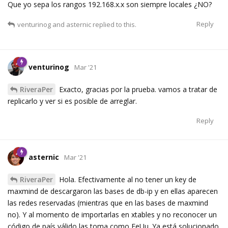
Que yo sepa los rangos 192.168.x.x son siempre locales ¿NO?
Reply
venturinog
and
asternic
replied to this.
venturinog
Mar '21
RiveraPer
Exacto, gracias por la prueba. vamos a tratar de
replicarlo y ver si es posible de arreglar.
Reply
asternic
Mar '21
RiveraPer
Hola. Efectivamente al no tener un key de
maxmind de descargaron las bases de db-ip y en ellas aparecen
las redes reservadas (mientras que en las bases de maxmind
no). Y al momento de importarlas en xtables y no reconocer un
código de país válido las toma como EeUu. Ya está solucionado.