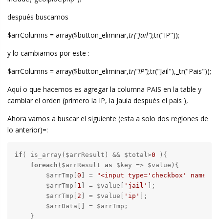
después buscamos
$arrColumns = array($button_eliminar,
tr("Jail"),
tr("IP"));
y lo cambiamos por este :
$arrColumns = array($button_eliminar,
tr("IP"),
tr("Jail"),_tr("Pais"));
Aquí o que hacemos es agregar la columna PAIS en la table y
cambiar el orden (primero la IP, la Jaula después el pais ),
Ahora vamos a buscar el siguiente (esta a solo dos reglones de
lo anterior)=:
if
( is_array($arrResult) && $total>
0
 ){

foreach
($arrResult 
as
 $key => $value){

        $arrTmp[
0
] = 
"<input type='checkbox' name='"
        $arrTmp[
1
] = $value[
'jail'
];

        $arrTmp[
2
] = $value[
'ip'
];

        $arrData[] = $arrTmp;

    }
