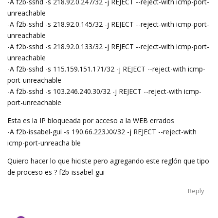
-A f2b-sshd -s 218.92.0.247/32 -j REJECT --reject-with icmp-port-
unreachable
-A f2b-sshd -s 218.92.0.145/32 -j REJECT --reject-with icmp-port-
unreachable
-A f2b-sshd -s 218.92.0.133/32 -j REJECT --reject-with icmp-port-
unreachable
-A f2b-sshd -s 115.159.151.171/32 -j REJECT --reject-with icmp-
port-unreachable
-A f2b-sshd -s 103.246.240.30/32 -j REJECT --reject-with icmp-
port-unreachable
Esta es la IP bloqueada por acceso a la WEB errados
-A f2b-issabel-gui -s 190.66.223.XX/32 -j REJECT --reject-with
icmp-port-unreacha ble
Quiero hacer lo que hiciste pero agregando este reglón que tipo
de proceso es ? f2b-issabel-gui
Reply