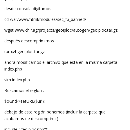
desde consola digitamos
cd /var/www/html/modules/sec_fb_banned/
wget www.chir.ag/projects/geoiploc/autogen/geoiploc.tar.gz
después descomprimimos
tar xvf geoiploc.tar.gz
ahora modificamos el archivo que esta en la misma carpeta
index.php
vim index.php
Buscamos el reglón :
$oGrid->setURL($url);
debajo de este reglón ponemos (incluir la carpeta que
acabamos de descomprimir)
include("geoiploc.php");