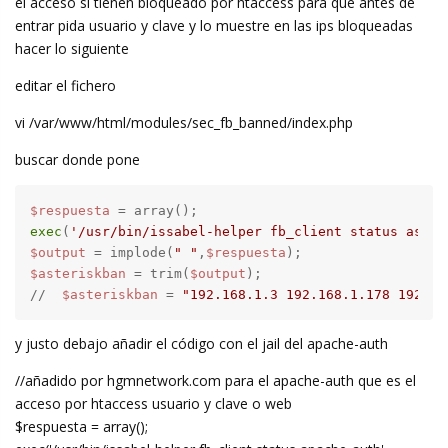
el acceso si tienen bloqueado por htaccess para que antes de
entrar pida usuario y clave y lo muestre en las ips bloqueadas
hacer lo siguiente
editar el fichero
vi /var/www/html/modules/sec_fb_banned/index.php
buscar donde pone
$respuesta
exec
(
'/usr/bin/issabel-helper fb_client status aster
$output
 = implode(
" "
,
$respuesta
$asteriskban
 = trim(
$output
);

//  
$asteriskban
 = 
"192.168.1.3 192.168.1.178 192.16
y justo debajo añadir el código con el jail del apache-auth
//añadido por hgmnetwork.com para el apache-auth que es el
acceso por htaccess usuario y clave o web
$respuesta = array();