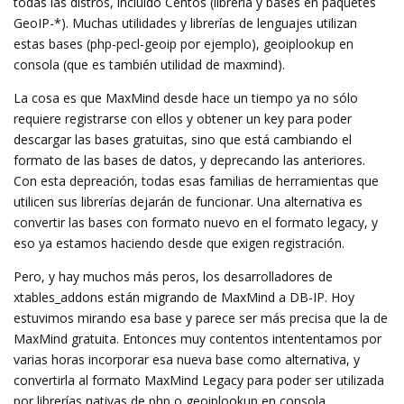
todas las distros, incluído Centos (libreria y bases en paquetes
GeoIP-*). Muchas utilidades y librerías de lenguajes utilizan
estas bases (php-pecl-geoip por ejemplo), geoiplookup en
consola (que es también utilidad de maxmind).
La cosa es que MaxMind desde hace un tiempo ya no sólo
requiere registrarse con ellos y obtener un key para poder
descargar las bases gratuitas, sino que está cambiando el
formato de las bases de datos, y deprecando las anteriores.
Con esta depreación, todas esas familias de herramientas que
utilicen sus librerías dejarán de funcionar. Una alternativa es
convertir las bases con formato nuevo en el formato legacy, y
eso ya estamos haciendo desde que exigen registración.
Pero, y hay muchos más peros, los desarrolladores de
xtables_addons están migrando de MaxMind a DB-IP. Hoy
estuvimos mirando esa base y parece ser más precisa que la de
MaxMind gratuita. Entonces muy contentos intententamos por
varias horas incorporar esa nueva base como alternativa, y
convertirla al formato MaxMind Legacy para poder ser utilizada
por librerías nativas de php o geoiplookup en consola.