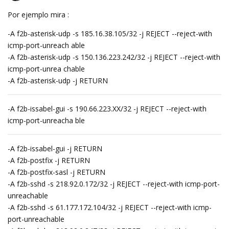
Por ejemplo mira :
-A f2b-asterisk-udp -s 185.16.38.105/32 -j REJECT --reject-with
icmp-port-unreach able
-A f2b-asterisk-udp -s 150.136.223.242/32 -j REJECT --reject-with
icmp-port-unrea chable
-A f2b-asterisk-udp -j RETURN
-A f2b-issabel-gui -s 190.66.223.XX/32 -j REJECT --reject-with
icmp-port-unreacha ble
-A f2b-issabel-gui -j RETURN
-A f2b-postfix -j RETURN
-A f2b-postfix-sasl -j RETURN
-A f2b-sshd -s 218.92.0.172/32 -j REJECT --reject-with icmp-port-
unreachable
-A f2b-sshd -s 61.177.172.104/32 -j REJECT --reject-with icmp-
port-unreachable