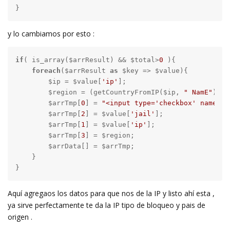
}
y lo cambiamos por esto :
if
( is_array($arrResult) && $total>
0
 ){

foreach
($arrResult 
as
 $key => $value){

        $ip = $value[
'ip'
];

        $region = (getCountryFromIP($ip, 
" NamE"
));

        $arrTmp[
0
] = 
"<input type='checkbox' name='"
        $arrTmp[
2
] = $value[
'jail'
];

        $arrTmp[
1
] = $value[
'ip'
];

        $arrTmp[
3
] = $region;

        $arrData[] = $arrTmp;

    }

}
Aquí agregaos los datos para que nos de la IP y listo ahí esta ,
ya sirve perfectamente te da la IP tipo de bloqueo y pais de
origen .