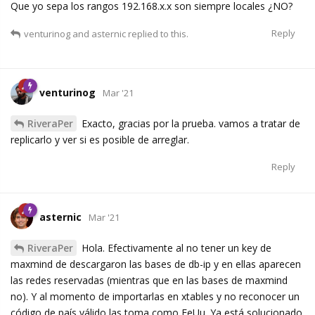
Que yo sepa los rangos 192.168.x.x son siempre locales ¿NO?
Reply
venturinog
and
asternic
replied to this.
venturinog
Mar '21
RiveraPer
Exacto, gracias por la prueba. vamos a tratar de
replicarlo y ver si es posible de arreglar.
Reply
asternic
Mar '21
RiveraPer
Hola. Efectivamente al no tener un key de
maxmind de descargaron las bases de db-ip y en ellas aparecen
las redes reservadas (mientras que en las bases de maxmind
no). Y al momento de importarlas en xtables y no reconocer un
código de país válido las toma como EeUu. Ya está solucionado.