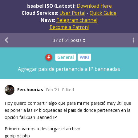
Issabel ISO (Latest):
Download Here
Cloud Services:
User Portal
-
Quick Guide
News:
Telegram channel
Become a Patron!
37
of
61
posts
General
WIKI
Agregar pais de pertenencia a IP banneadas
Ferchoorias
Feb '21
Edited
Hoy quiero compartir algo que para mi me pareció muy útil que
es poner a las IP bloqueadas el pais de donde pertenecen en la
opción fail2ban Banned IP
Primero vamos a descargar el archivo
geoiploc.php