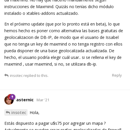
instrucciones de Maxmind. Quizás no tenías dicho módulo
instalado o xtables-addons actualizado.
En el próximo update (que por lo pronto está en beta), lo que
hemos hecho es poner como alternativa las bases gratuitas de
geolocalizacion de DB-IP, de modo que el usuario de Issabel
que no tenga un key de maxmind o no tenga registro con ellos
pueda disponer de una base geolocalizada actualizada. De
hecho, el usuario podría elegir cuál usar.. si se rellena el key de
maxmind , usar maxmind, si no, se utilizara db-ip.
Reply
insotec
replied to this.
asternic
Mar '21
insotec
Hola,
Estás dispuesto a pagar u$s75 por agregar un mapa ?
Actualmente se pueden crear reglas geolocalizadas de firewall