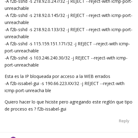
-A f2b-sshd -s 218.92.0.247/32 -j REJECT --reject-with icmp-port-
unreachable
-A f2b-sshd -s 218.92.0.145/32 -j REJECT --reject-with icmp-port-
unreachable
-A f2b-sshd -s 218.92.0.133/32 -j REJECT --reject-with icmp-port-
unreachable
-A f2b-sshd -s 115.159.151.171/32 -j REJECT --reject-with icmp-
port-unreachable
-A f2b-sshd -s 103.246.240.30/32 -j REJECT --reject-with icmp-
port-unreachable
Esta es la IP bloqueada por acceso a la WEB errados
-A f2b-issabel-gui -s 190.66.223.XX/32 -j REJECT --reject-with
icmp-port-unreacha ble
Quiero hacer lo que hiciste pero agregando este reglón que tipo
de proceso es ? f2b-issabel-gui
Reply