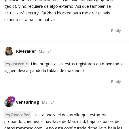
geoip), y no requiere de algo externo. Asi que también se
actualizará secuiryt fail2ban blocked para mostrar el país
usando esta función nativa.
Reply
RiveraPer
Mar '21
asternic
Una pregunta, ¿si estas registrado en maxmind se
siguen descargando la tablas de maxmind?
Reply
venturinog
Mar '21
RiveraPer
Hasta ahora el desarrollo que estamos
probando chequea si hay llave de Maxmind, baja las bases de
datos maxmind.com. Si no esta configurada dicha llave baja las