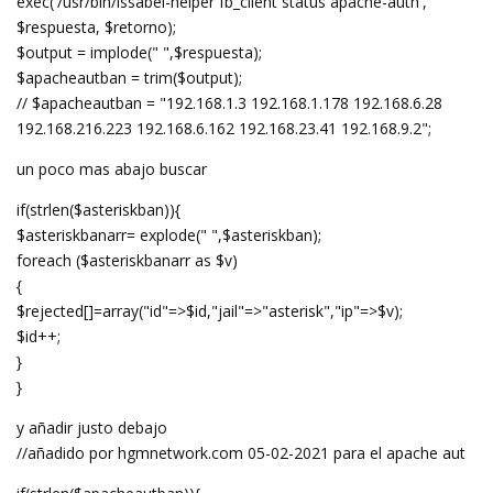
exec('/usr/bin/issabel-helper fb_client status apache-auth',
$respuesta, $retorno);
$output = implode(" ",$respuesta);
$apacheautban = trim($output);
// $apacheautban = "192.168.1.3 192.168.1.178 192.168.6.28
192.168.216.223 192.168.6.162 192.168.23.41 192.168.9.2";
un poco mas abajo buscar
if(strlen($asteriskban)){
$asteriskbanarr= explode(" ",$asteriskban);
foreach ($asteriskbanarr as $v)
{
$rejected[]=array("id"=>$id,"jail"=>"asterisk","ip"=>$v);
$id++;
}
}
y añadir justo debajo
//añadido por hgmnetwork.com 05-02-2021 para el apache aut