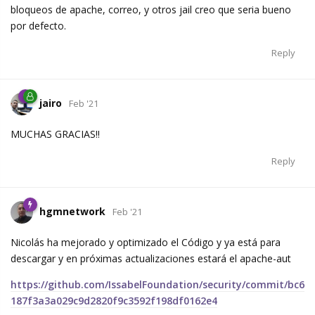
bloqueos de apache, correo, y otros jail creo que seria bueno
por defecto.
Reply
jairo
Feb '21
MUCHAS GRACIAS!!
Reply
hgmnetwork
Feb '21
Nicolás ha mejorado y optimizado el Código y ya está para
descargar y en próximas actualizaciones estará el apache-aut
https://github.com/IssabelFoundation/security/commit/bc6
187f3a3a029c9d2820f9c3592f198df0162e4