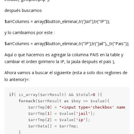
después buscamos
$arrColumns = array($button_eliminar,
tr("Jail"),
tr("IP"));
y lo cambiamos por este :
$arrColumns = array($button_eliminar,
tr("IP"),
tr("Jail"),_tr("Pais"));
Aquí o que hacemos es agregar la columna PAIS en la table y
cambiar el orden (primero la IP, la Jaula después el pais ),
Ahora vamos a buscar el siguiente (esta a solo dos reglones de
lo anterior)=:
if
( is_array($arrResult) && $total>
0
 ){

foreach
($arrResult 
as
 $key => $value){

        $arrTmp[
0
] = 
"<input type='checkbox' name='"
        $arrTmp[
1
] = $value[
'jail'
];

        $arrTmp[
2
] = $value[
'ip'
];

        $arrData[] = $arrTmp;

    }
