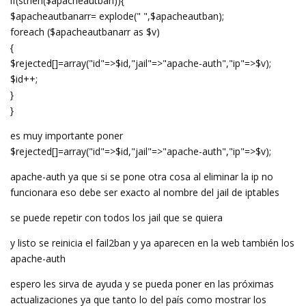
if(strlen($apacheautban)){
$apacheautbanarr= explode(" ",$apacheautban);
foreach ($apacheautbanarr as $v)
{
$rejected[]=array("id"=>$id,"jail"=>"apache-auth","ip"=>$v);
$id++;
}
}
es muy importante poner
$rejected[]=array("id"=>$id,"jail"=>"apache-auth","ip"=>$v);
apache-auth ya que si se pone otra cosa al eliminar la ip no
funcionara eso debe ser exacto al nombre del jail de iptables
se puede repetir con todos los jail que se quiera
y listo se reinicia el fail2ban y ya aparecen en la web también los
apache-auth
espero les sirva de ayuda y se pueda poner en las próximas
actualizaciones ya que tanto lo del país como mostrar los