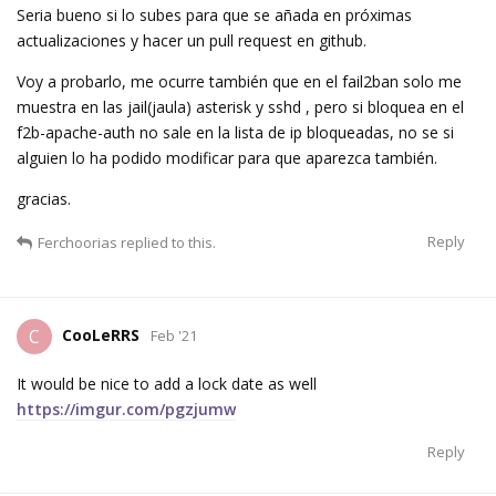
Seria bueno si lo subes para que se añada en próximas
actualizaciones y hacer un pull request en github.
Voy a probarlo, me ocurre también que en el fail2ban solo me
muestra en las jail(jaula) asterisk y sshd , pero si bloquea en el
f2b-apache-auth no sale en la lista de ip bloqueadas, no se si
alguien lo ha podido modificar para que aparezca también.
gracias.
Reply
Ferchoorias
replied to this.
CooLeRRS
C
Feb '21
It would be nice to add a lock date as well
https://imgur.com/pgzjumw
Reply