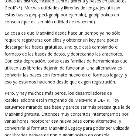
todas las distros, incluído Centos (libreria y bases en paquetes
GeoIP-*). Muchas utilidades y librerías de lenguajes utilizan
estas bases (php-pecl-geoip por ejemplo), geoiplookup en
consola (que es también utilidad de maxmind).
La cosa es que MaxMind desde hace un tiempo ya no sólo
requiere registrarse con ellos y obtener un key para poder
descargar las bases gratuitas, sino que está cambiando el
formato de las bases de datos, y deprecando las anteriores.
Con esta depreación, todas esas familias de herramientas que
utilicen sus librerías dejarán de funcionar. Una alternativa es
convertir las bases con formato nuevo en el formato legacy, y
eso ya estamos haciendo desde que exigen registración.
Pero, y hay muchos más peros, los desarrolladores de
xtables_addons están migrando de MaxMind a DB-IP. Hoy
estuvimos mirando esa base y parece ser más precisa que la de
MaxMind gratuita. Entonces muy contentos intententamos por
varias horas incorporar esa nueva base como alternativa, y
convertirla al formato MaxMind Legacy para poder ser utilizada
por librerías nativas de php o geoiplookup en consola.