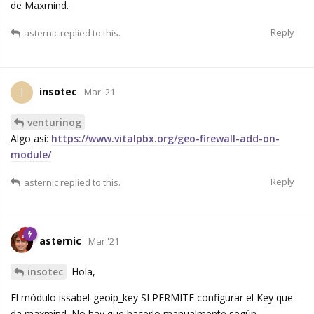
de Maxmind.
Reply
asternic
replied to this.
insotec
I
Mar '21
venturinog
Algo así:
https://www.vitalpbx.org/geo-firewall-add-on-
module/
Reply
asternic
replied to this.
asternic
Mar '21
insotec
Hola,
El módulo issabel-geoip_key SI PERMITE configurar el Key que
da maxmind. No hay que hacerlo manualmente según