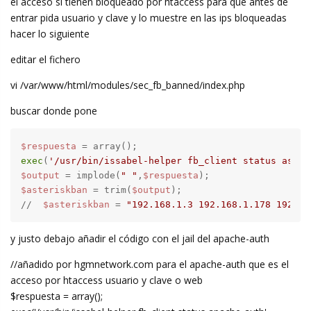
el acceso si tienen bloqueado por htaccess para que antes de
entrar pida usuario y clave y lo muestre en las ips bloqueadas
hacer lo siguiente
editar el fichero
vi /var/www/html/modules/sec_fb_banned/index.php
buscar donde pone
$respuesta
exec
(
'/usr/bin/issabel-helper fb_client status aster
$output
 = implode(
" "
,
$respuesta
$asteriskban
 = trim(
$output
);

//  
$asteriskban
 = 
"192.168.1.3 192.168.1.178 192.16
y justo debajo añadir el código con el jail del apache-auth
//añadido por hgmnetwork.com para el apache-auth que es el
acceso por htaccess usuario y clave o web
$respuesta = array();