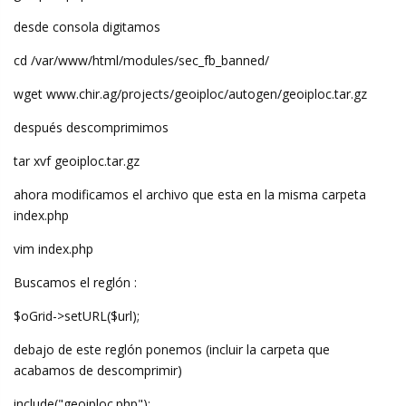
desde consola digitamos
cd /var/www/html/modules/sec_fb_banned/
wget www.chir.ag/projects/geoiploc/autogen/geoiploc.tar.gz
después descomprimimos
tar xvf geoiploc.tar.gz
ahora modificamos el archivo que esta en la misma carpeta
index.php
vim index.php
Buscamos el reglón :
$oGrid->setURL($url);
debajo de este reglón ponemos (incluir la carpeta que
acabamos de descomprimir)
include("geoiploc.php");