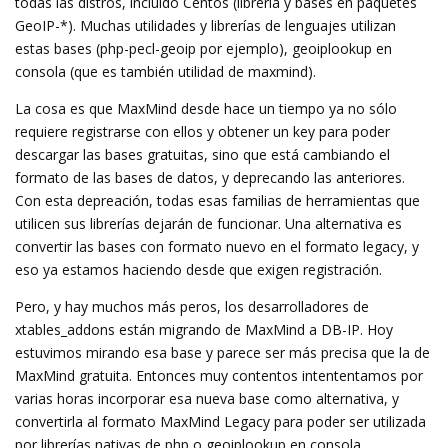
todas las distros, incluído Centos (libreria y bases en paquetes
GeoIP-*). Muchas utilidades y librerías de lenguajes utilizan
estas bases (php-pecl-geoip por ejemplo), geoiplookup en
consola (que es también utilidad de maxmind).
La cosa es que MaxMind desde hace un tiempo ya no sólo
requiere registrarse con ellos y obtener un key para poder
descargar las bases gratuitas, sino que está cambiando el
formato de las bases de datos, y deprecando las anteriores.
Con esta depreación, todas esas familias de herramientas que
utilicen sus librerías dejarán de funcionar. Una alternativa es
convertir las bases con formato nuevo en el formato legacy, y
eso ya estamos haciendo desde que exigen registración.
Pero, y hay muchos más peros, los desarrolladores de
xtables_addons están migrando de MaxMind a DB-IP. Hoy
estuvimos mirando esa base y parece ser más precisa que la de
MaxMind gratuita. Entonces muy contentos intententamos por
varias horas incorporar esa nueva base como alternativa, y
convertirla al formato MaxMind Legacy para poder ser utilizada
por librerías nativas de php o geoiplookup en consola.