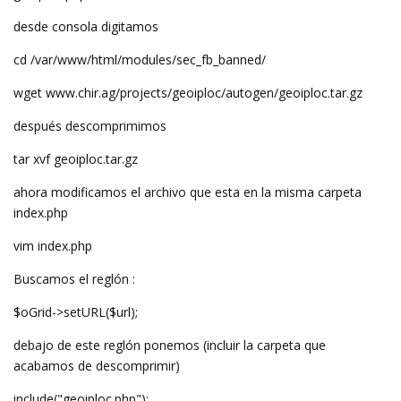
desde consola digitamos
cd /var/www/html/modules/sec_fb_banned/
wget www.chir.ag/projects/geoiploc/autogen/geoiploc.tar.gz
después descomprimimos
tar xvf geoiploc.tar.gz
ahora modificamos el archivo que esta en la misma carpeta
index.php
vim index.php
Buscamos el reglón :
$oGrid->setURL($url);
debajo de este reglón ponemos (incluir la carpeta que
acabamos de descomprimir)
include("geoiploc.php");