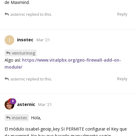
de Maxmind.
Reply
asternic
replied to this.
insotec
I
Mar '21
venturinog
Algo así:
https://www.vitalpbx.org/geo-firewall-add-on-
module/
Reply
asternic
replied to this.
asternic
Mar '21
insotec
Hola,
El módulo issabel-geoip_key SI PERMITE configurar el Key que
da maxmind. No hay que hacerlo manualmente según