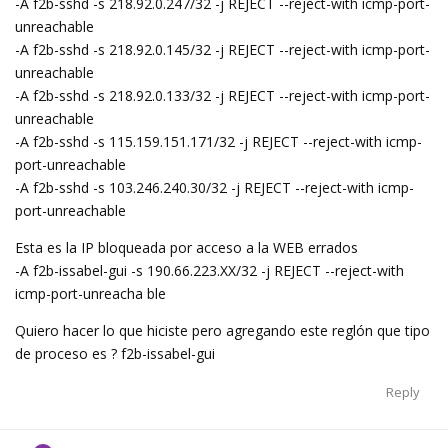
-A f2b-sshd -s 218.92.0.247/32 -j REJECT --reject-with icmp-port-
unreachable
-A f2b-sshd -s 218.92.0.145/32 -j REJECT --reject-with icmp-port-
unreachable
-A f2b-sshd -s 218.92.0.133/32 -j REJECT --reject-with icmp-port-
unreachable
-A f2b-sshd -s 115.159.151.171/32 -j REJECT --reject-with icmp-
port-unreachable
-A f2b-sshd -s 103.246.240.30/32 -j REJECT --reject-with icmp-
port-unreachable
Esta es la IP bloqueada por acceso a la WEB errados
-A f2b-issabel-gui -s 190.66.223.XX/32 -j REJECT --reject-with
icmp-port-unreacha ble
Quiero hacer lo que hiciste pero agregando este reglón que tipo
de proceso es ? f2b-issabel-gui
Reply