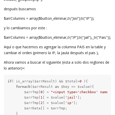
después buscamos
$arrColumns = array($button_eliminar,
tr("Jail"),
tr("IP"));
y lo cambiamos por este :
$arrColumns = array($button_eliminar,
tr("IP"),
tr("Jail"),_tr("Pais"));
Aquí o que hacemos es agregar la columna PAIS en la table y
cambiar el orden (primero la IP, la Jaula después el pais ),
Ahora vamos a buscar el siguiente (esta a solo dos reglones de
lo anterior)=:
if
( is_array($arrResult) && $total>
0
 ){

foreach
($arrResult 
as
 $key => $value){

        $arrTmp[
0
] = 
"<input type='checkbox' name='"
        $arrTmp[
1
] = $value[
'jail'
];

        $arrTmp[
2
] = $value[
'ip'
];

        $arrData[] = $arrTmp;

    }
