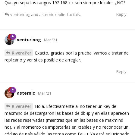
Que yo sepa los rangos 192.168.x.x son siempre locales ¿NO?
Reply
venturinog
and
asternic
replied to this.
venturinog
Mar '21
RiveraPer
Exacto, gracias por la prueba. vamos a tratar de
replicarlo y ver si es posible de arreglar.
Reply
asternic
Mar '21
RiveraPer
Hola. Efectivamente al no tener un key de
maxmind de descargaron las bases de db-ip y en ellas aparecen
las redes reservadas (mientras que en las bases de maxmind
no). Y al momento de importarlas en xtables y no reconocer un
código de país válido las toma como EeUu. Ya está solucionado.