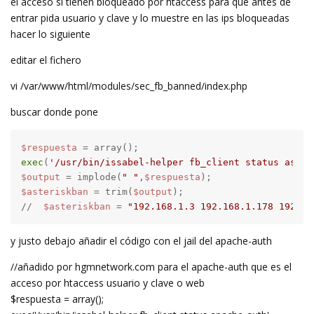
el acceso si tienen bloqueado por htaccess para que antes de
entrar pida usuario y clave y lo muestre en las ips bloqueadas
hacer lo siguiente
editar el fichero
vi /var/www/html/modules/sec_fb_banned/index.php
buscar donde pone
$respuesta
exec
(
'/usr/bin/issabel-helper fb_client status aster
$output
 = implode(
" "
,
$respuesta
$asteriskban
 = trim(
$output
);

//  
$asteriskban
 = 
"192.168.1.3 192.168.1.178 192.16
y justo debajo añadir el código con el jail del apache-auth
//añadido por hgmnetwork.com para el apache-auth que es el
acceso por htaccess usuario y clave o web
$respuesta = array();