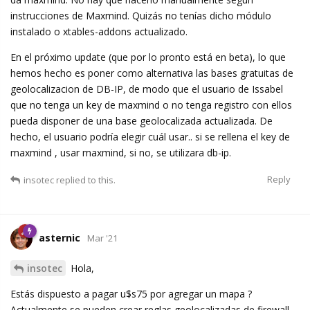
instrucciones de Maxmind. Quizás no tenías dicho módulo
instalado o xtables-addons actualizado.
En el próximo update (que por lo pronto está en beta), lo que
hemos hecho es poner como alternativa las bases gratuitas de
geolocalizacion de DB-IP, de modo que el usuario de Issabel
que no tenga un key de maxmind o no tenga registro con ellos
pueda disponer de una base geolocalizada actualizada. De
hecho, el usuario podría elegir cuál usar.. si se rellena el key de
maxmind , usar maxmind, si no, se utilizara db-ip.
Reply
insotec
replied to this.
asternic
Mar '21
insotec
Hola,
Estás dispuesto a pagar u$s75 por agregar un mapa ?
Actualmente se pueden crear reglas geolocalizadas de firewall