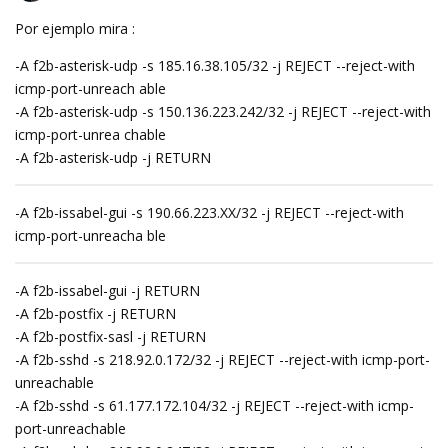
Por ejemplo mira :
-A f2b-asterisk-udp -s 185.16.38.105/32 -j REJECT --reject-with
icmp-port-unreach able
-A f2b-asterisk-udp -s 150.136.223.242/32 -j REJECT --reject-with
icmp-port-unrea chable
-A f2b-asterisk-udp -j RETURN
-A f2b-issabel-gui -s 190.66.223.XX/32 -j REJECT --reject-with
icmp-port-unreacha ble
-A f2b-issabel-gui -j RETURN
-A f2b-postfix -j RETURN
-A f2b-postfix-sasl -j RETURN
-A f2b-sshd -s 218.92.0.172/32 -j REJECT --reject-with icmp-port-
unreachable
-A f2b-sshd -s 61.177.172.104/32 -j REJECT --reject-with icmp-
port-unreachable