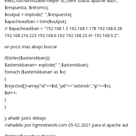
exec('/usr/bin/issabel-helper fb_client status apache-auth',
$respuesta, $retorno);
$output = implode(" ",$respuesta);
$apacheautban = trim($output);
// $apacheautban = "192.168.1.3 192.168.1.178 192.168.6.28
192.168.216.223 192.168.6.162 192.168.23.41 192.168.9.2";
un poco mas abajo buscar
if(strlen($asteriskban)){
$asteriskbanarr= explode(" ",$asteriskban);
foreach ($asteriskbanarr as $v)
{
$rejected[]=array("id"=>$id,"jail"=>"asterisk","ip"=>$v);
$id++;
}
}
y añadir justo debajo
//añadido por hgmnetwork.com 05-02-2021 para el apache aut