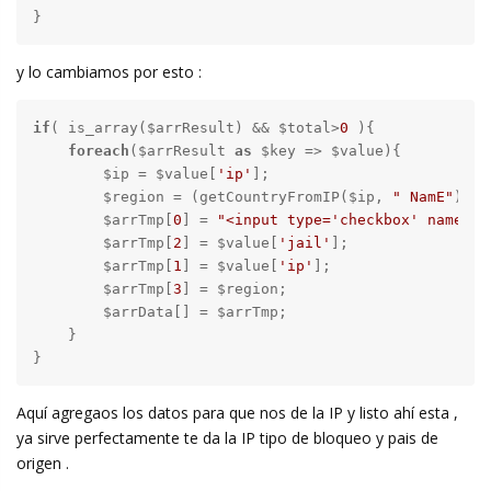
}
y lo cambiamos por esto :
if
( is_array($arrResult) && $total>
0
 ){

foreach
($arrResult 
as
 $key => $value){

        $ip = $value[
'ip'
];

        $region = (getCountryFromIP($ip, 
" NamE"
));

        $arrTmp[
0
] = 
"<input type='checkbox' name='"
        $arrTmp[
2
] = $value[
'jail'
];

        $arrTmp[
1
] = $value[
'ip'
];

        $arrTmp[
3
] = $region;

        $arrData[] = $arrTmp;

    }

}
Aquí agregaos los datos para que nos de la IP y listo ahí esta ,
ya sirve perfectamente te da la IP tipo de bloqueo y pais de
origen .