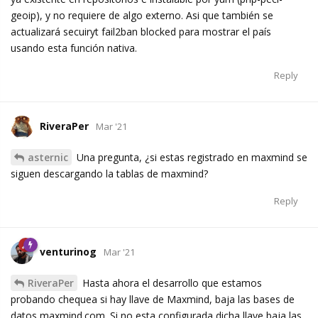
geoip), y no requiere de algo externo. Asi que también se
actualizará secuiryt fail2ban blocked para mostrar el país
usando esta función nativa.
Reply
RiveraPer
Mar '21
asternic
Una pregunta, ¿si estas registrado en maxmind se
siguen descargando la tablas de maxmind?
Reply
venturinog
Mar '21
RiveraPer
Hasta ahora el desarrollo que estamos
probando chequea si hay llave de Maxmind, baja las bases de
datos maxmind.com. Si no esta configurada dicha llave baja las