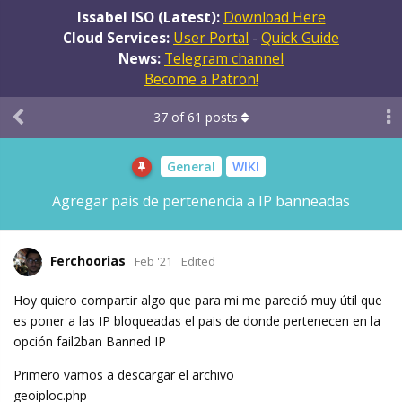
Issabel ISO (Latest):
Download Here
Cloud Services:
User Portal
-
Quick Guide
News:
Telegram channel
Become a Patron!
37
of
61
posts
General
WIKI
Agregar pais de pertenencia a IP banneadas
Ferchoorias
Feb '21
Edited
Hoy quiero compartir algo que para mi me pareció muy útil que
es poner a las IP bloqueadas el pais de donde pertenecen en la
opción fail2ban Banned IP
Primero vamos a descargar el archivo
geoiploc.php