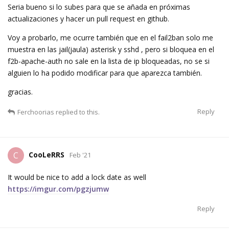
Seria bueno si lo subes para que se añada en próximas
actualizaciones y hacer un pull request en github.
Voy a probarlo, me ocurre también que en el fail2ban solo me
muestra en las jail(jaula) asterisk y sshd , pero si bloquea en el
f2b-apache-auth no sale en la lista de ip bloqueadas, no se si
alguien lo ha podido modificar para que aparezca también.
gracias.
Reply
Ferchoorias
replied to this.
CooLeRRS
C
Feb '21
It would be nice to add a lock date as well
https://imgur.com/pgzjumw
Reply