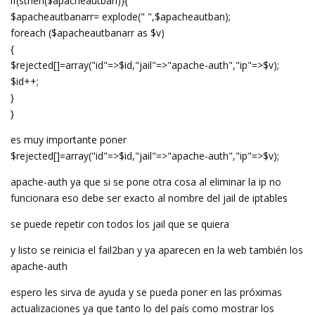
if(strlen($apacheautban)){
$apacheautbanarr= explode(" ",$apacheautban);
foreach ($apacheautbanarr as $v)
{
$rejected[]=array("id"=>$id,"jail"=>"apache-auth","ip"=>$v);
$id++;
}
}
es muy importante poner
$rejected[]=array("id"=>$id,"jail"=>"apache-auth","ip"=>$v);
apache-auth ya que si se pone otra cosa al eliminar la ip no
funcionara eso debe ser exacto al nombre del jail de iptables
se puede repetir con todos los jail que se quiera
y listo se reinicia el fail2ban y ya aparecen en la web también los
apache-auth
espero les sirva de ayuda y se pueda poner en las próximas
actualizaciones ya que tanto lo del país como mostrar los