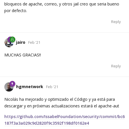
bloqueos de apache, correo, y otros jail creo que seria bueno
por defecto.
Reply
jairo
Feb '21
MUCHAS GRACIAS!!
Reply
hgmnetwork
Feb '21
Nicolás ha mejorado y optimizado el Código y ya está para
descargar y en próximas actualizaciones estará el apache-aut
https://github.com/IssabelFoundation/security/commit/bc6
187f3a3a029c9d2820f9c3592f198df0162e4