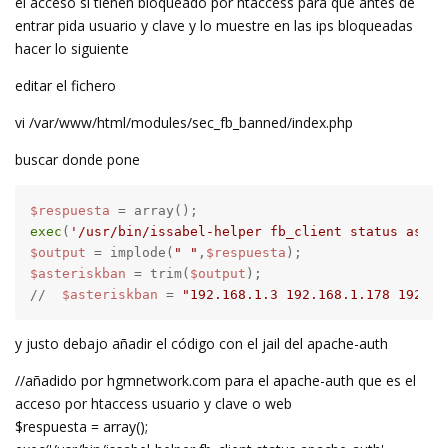
el acceso si tienen bloqueado por htaccess para que antes de
entrar pida usuario y clave y lo muestre en las ips bloqueadas
hacer lo siguiente
editar el fichero
vi /var/www/html/modules/sec_fb_banned/index.php
buscar donde pone
$respuesta
exec
(
'/usr/bin/issabel-helper fb_client status aster
$output
 = implode(
" "
,
$respuesta
$asteriskban
 = trim(
$output
);

//  
$asteriskban
 = 
"192.168.1.3 192.168.1.178 192.16
y justo debajo añadir el código con el jail del apache-auth
//añadido por hgmnetwork.com para el apache-auth que es el
acceso por htaccess usuario y clave o web
$respuesta = array();