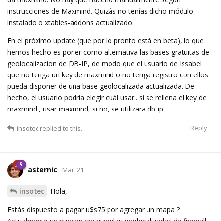
instrucciones de Maxmind. Quizás no tenías dicho módulo
instalado o xtables-addons actualizado.
En el próximo update (que por lo pronto está en beta), lo que
hemos hecho es poner como alternativa las bases gratuitas de
geolocalizacion de DB-IP, de modo que el usuario de Issabel
que no tenga un key de maxmind o no tenga registro con ellos
pueda disponer de una base geolocalizada actualizada. De
hecho, el usuario podría elegir cuál usar.. si se rellena el key de
maxmind , usar maxmind, si no, se utilizara db-ip.
Reply
insotec
replied to this.
asternic
Mar '21
insotec
Hola,
Estás dispuesto a pagar u$s75 por agregar un mapa ?
Actualmente se pueden crear reglas geolocalizadas de firewall