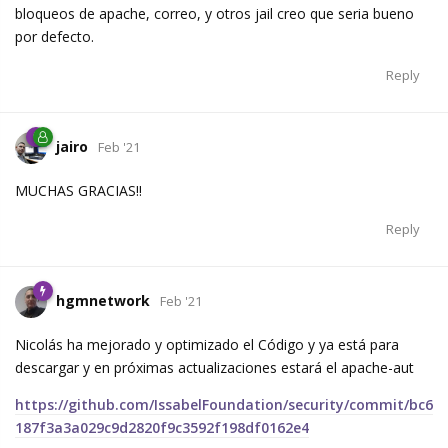
bloqueos de apache, correo, y otros jail creo que seria bueno
por defecto.
Reply
jairo
Feb '21
MUCHAS GRACIAS!!
Reply
hgmnetwork
Feb '21
Nicolás ha mejorado y optimizado el Código y ya está para
descargar y en próximas actualizaciones estará el apache-aut
https://github.com/IssabelFoundation/security/commit/bc6
187f3a3a029c9d2820f9c3592f198df0162e4