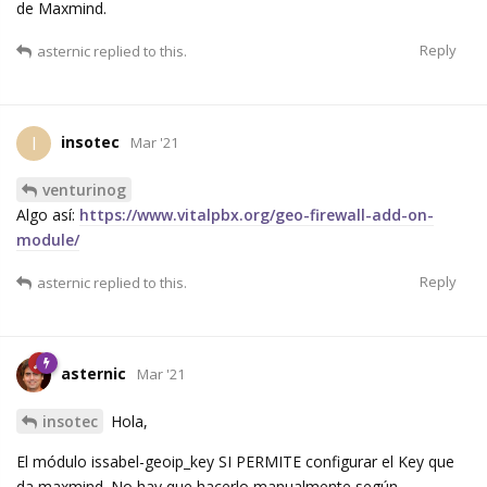
de Maxmind.
Reply
asternic
replied to this.
insotec
I
Mar '21
venturinog
Algo así:
https://www.vitalpbx.org/geo-firewall-add-on-
module/
Reply
asternic
replied to this.
asternic
Mar '21
insotec
Hola,
El módulo issabel-geoip_key SI PERMITE configurar el Key que
da maxmind. No hay que hacerlo manualmente según