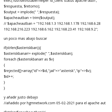
exec('/usr/bin/issabel-helper fb_client status apache-auth',
$respuesta, $retorno);
$output = implode(" ",$respuesta);
$apacheautban = trim($output);
// $apacheautban = "192.168.1.3 192.168.1.178 192.168.6.28
192.168.216.223 192.168.6.162 192.168.23.41 192.168.9.2";
un poco mas abajo buscar
if(strlen($asteriskban)){
$asteriskbanarr= explode(" ",$asteriskban);
foreach ($asteriskbanarr as $v)
{
$rejected[]=array("id"=>$id,"jail"=>"asterisk","ip"=>$v);
$id++;
}
}
y añadir justo debajo
//añadido por hgmnetwork.com 05-02-2021 para el apache aut