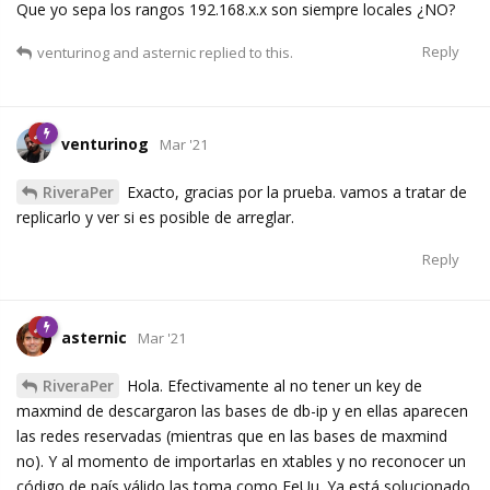
Que yo sepa los rangos 192.168.x.x son siempre locales ¿NO?
Reply
venturinog
and
asternic
replied to this.
venturinog
Mar '21
RiveraPer
Exacto, gracias por la prueba. vamos a tratar de
replicarlo y ver si es posible de arreglar.
Reply
asternic
Mar '21
RiveraPer
Hola. Efectivamente al no tener un key de
maxmind de descargaron las bases de db-ip y en ellas aparecen
las redes reservadas (mientras que en las bases de maxmind
no). Y al momento de importarlas en xtables y no reconocer un
código de país válido las toma como EeUu. Ya está solucionado.