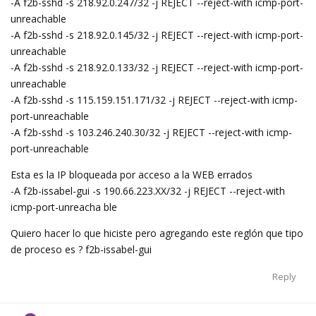
-A f2b-sshd -s 218.92.0.247/32 -j REJECT --reject-with icmp-port-
unreachable
-A f2b-sshd -s 218.92.0.145/32 -j REJECT --reject-with icmp-port-
unreachable
-A f2b-sshd -s 218.92.0.133/32 -j REJECT --reject-with icmp-port-
unreachable
-A f2b-sshd -s 115.159.151.171/32 -j REJECT --reject-with icmp-
port-unreachable
-A f2b-sshd -s 103.246.240.30/32 -j REJECT --reject-with icmp-
port-unreachable
Esta es la IP bloqueada por acceso a la WEB errados
-A f2b-issabel-gui -s 190.66.223.XX/32 -j REJECT --reject-with
icmp-port-unreacha ble
Quiero hacer lo que hiciste pero agregando este reglón que tipo
de proceso es ? f2b-issabel-gui
Reply