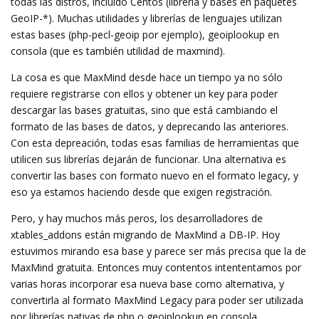
todas las distros, incluído Centos (libreria y bases en paquetes
GeoIP-*). Muchas utilidades y librerías de lenguajes utilizan
estas bases (php-pecl-geoip por ejemplo), geoiplookup en
consola (que es también utilidad de maxmind).
La cosa es que MaxMind desde hace un tiempo ya no sólo
requiere registrarse con ellos y obtener un key para poder
descargar las bases gratuitas, sino que está cambiando el
formato de las bases de datos, y deprecando las anteriores.
Con esta depreación, todas esas familias de herramientas que
utilicen sus librerías dejarán de funcionar. Una alternativa es
convertir las bases con formato nuevo en el formato legacy, y
eso ya estamos haciendo desde que exigen registración.
Pero, y hay muchos más peros, los desarrolladores de
xtables_addons están migrando de MaxMind a DB-IP. Hoy
estuvimos mirando esa base y parece ser más precisa que la de
MaxMind gratuita. Entonces muy contentos intententamos por
varias horas incorporar esa nueva base como alternativa, y
convertirla al formato MaxMind Legacy para poder ser utilizada
por librerías nativas de php o geoiplookup en consola.