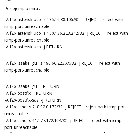
Por ejemplo mira :
-A f2b-asterisk-udp -s 185.16.38.105/32 -j REJECT --reject-with
icmp-port-unreach able
-A f2b-asterisk-udp -s 150.136.223.242/32 -j REJECT --reject-with
icmp-port-unrea chable
-A f2b-asterisk-udp -j RETURN
-A f2b-issabel-gui -s 190.66.223.XX/32 -j REJECT --reject-with
icmp-port-unreacha ble
-A f2b-issabel-gui -j RETURN
-A f2b-postfix -j RETURN
-A f2b-postfix-sasl -j RETURN
-A f2b-sshd -s 218.92.0.172/32 -j REJECT --reject-with icmp-port-
unreachable
-A f2b-sshd -s 61.177.172.104/32 -j REJECT --reject-with icmp-
port-unreachable