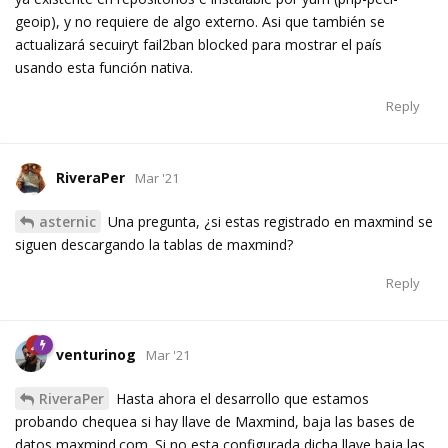
geoip), y no requiere de algo externo. Asi que también se
actualizará secuiryt fail2ban blocked para mostrar el país
usando esta función nativa.
Reply
RiveraPer
Mar '21
asternic
Una pregunta, ¿si estas registrado en maxmind se
siguen descargando la tablas de maxmind?
Reply
venturinog
Mar '21
RiveraPer
Hasta ahora el desarrollo que estamos
probando chequea si hay llave de Maxmind, baja las bases de
datos maxmind.com. Si no esta configurada dicha llave baja las