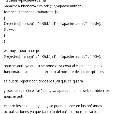
if(strlen($apacheautban)){
$apacheautbanarr= explode(" ",$apacheautban);
foreach ($apacheautbanarr as $v)
{
$rejected[]=array("id"=>$id,"jail"=>"apache-auth","ip"=>$v);
$id++;
}
}
es muy importante poner
$rejected[]=array("id"=>$id,"jail"=>"apache-auth","ip"=>$v);
apache-auth ya que si se pone otra cosa al eliminar la ip no
funcionara eso debe ser exacto al nombre del jail de iptables
se puede repetir con todos los jail que se quiera
y listo se reinicia el fail2ban y ya aparecen en la web también los
apache-auth
espero les sirva de ayuda y se pueda poner en las próximas
actualizaciones ya que tanto lo del país como mostrar los