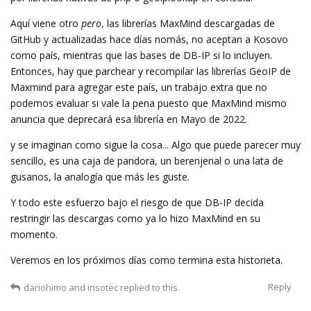
Aquí viene otro
pero
, las librerías MaxMind descargadas de
GitHub y actualizadas hace días nomás, no aceptan a Kosovo
como país, mientras que las bases de DB-IP si lo incluyen.
Entonces, hay que parchear y recompilar las librerías GeoIP de
Maxmind para agregar este país, un trabajo extra que no
podemos evaluar si vale la pena puesto que MaxMind mismo
anuncia que deprecará esa librería en Mayo de 2022.
y se imaginan como sigue la cosa... Algo que puede parecer muy
sencillo, es una caja de pandora, un berenjenal o una lata de
gusanos, la analogía que más les guste.
Y todo este esfuerzo bajo el riesgo de que DB-IP decida
restringir las descargas como ya lo hizo MaxMind en su
momento.
Veremos en los próximos días como termina esta historieta.
Reply
dariohimo
and
insotec
replied to this.