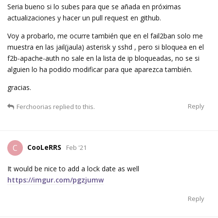
Seria bueno si lo subes para que se añada en próximas
actualizaciones y hacer un pull request en github.
Voy a probarlo, me ocurre también que en el fail2ban solo me
muestra en las jail(jaula) asterisk y sshd , pero si bloquea en el
f2b-apache-auth no sale en la lista de ip bloqueadas, no se si
alguien lo ha podido modificar para que aparezca también.
gracias.
Reply
Ferchoorias
replied to this.
CooLeRRS
C
Feb '21
It would be nice to add a lock date as well
https://imgur.com/pgzjumw
Reply