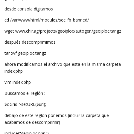
desde consola digitamos
cd /var/www/html/modules/sec_fb_banned/
wget www.chir.ag/projects/geoiploc/autogen/geoiploc.tar.gz
después descomprimimos
tar xvf geoiploc.tar.gz
ahora modificamos el archivo que esta en la misma carpeta
index.php
vim index.php
Buscamos el reglón :
$oGrid->setURL($url);
debajo de este reglón ponemos (incluir la carpeta que
acabamos de descomprimir)
include("geoiploc.php");