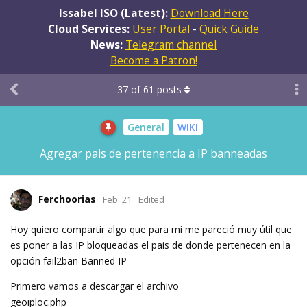
Issabel ISO (Latest):
Download Here
Cloud Services:
User Portal
-
Quick Guide
News:
Telegram channel
Become a Patron!
37
of
61
posts
General
WIKI
Agregar pais de pertenencia a IP banneadas
Ferchoorias
Feb '21
Edited
Hoy quiero compartir algo que para mi me pareció muy útil que
es poner a las IP bloqueadas el pais de donde pertenecen en la
opción fail2ban Banned IP
Primero vamos a descargar el archivo
geoiploc.php