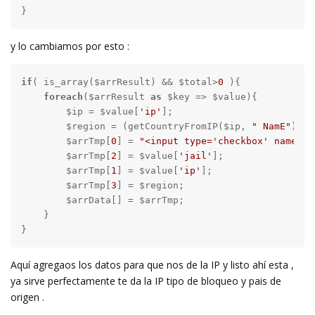
}
y lo cambiamos por esto :
if
( is_array($arrResult) && $total>
0
 ){

foreach
($arrResult 
as
 $key => $value){

        $ip = $value[
'ip'
];

        $region = (getCountryFromIP($ip, 
" NamE"
));

        $arrTmp[
0
] = 
"<input type='checkbox' name='"
        $arrTmp[
2
] = $value[
'jail'
];

        $arrTmp[
1
] = $value[
'ip'
];

        $arrTmp[
3
] = $region;

        $arrData[] = $arrTmp;

    }

}
Aquí agregaos los datos para que nos de la IP y listo ahí esta ,
ya sirve perfectamente te da la IP tipo de bloqueo y pais de
origen .