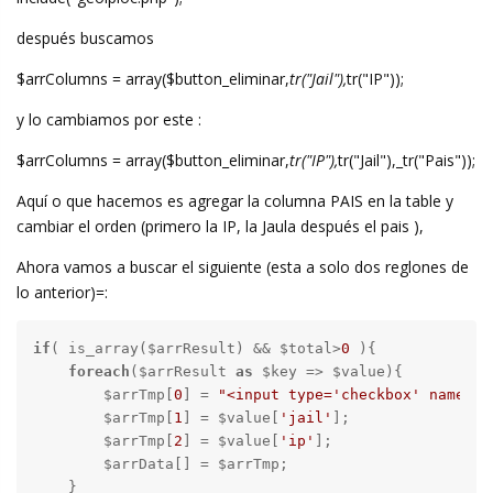
después buscamos
$arrColumns = array($button_eliminar,
tr("Jail"),
tr("IP"));
y lo cambiamos por este :
$arrColumns = array($button_eliminar,
tr("IP"),
tr("Jail"),_tr("Pais"));
Aquí o que hacemos es agregar la columna PAIS en la table y
cambiar el orden (primero la IP, la Jaula después el pais ),
Ahora vamos a buscar el siguiente (esta a solo dos reglones de
lo anterior)=:
if
( is_array($arrResult) && $total>
0
 ){

foreach
($arrResult 
as
 $key => $value){

        $arrTmp[
0
] = 
"<input type='checkbox' name='"
        $arrTmp[
1
] = $value[
'jail'
];

        $arrTmp[
2
] = $value[
'ip'
];

        $arrData[] = $arrTmp;

    }
