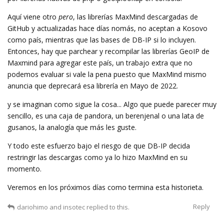
Aquí viene otro
pero
, las librerías MaxMind descargadas de
GitHub y actualizadas hace días nomás, no aceptan a Kosovo
como país, mientras que las bases de DB-IP si lo incluyen.
Entonces, hay que parchear y recompilar las librerías GeoIP de
Maxmind para agregar este país, un trabajo extra que no
podemos evaluar si vale la pena puesto que MaxMind mismo
anuncia que deprecará esa librería en Mayo de 2022.
y se imaginan como sigue la cosa... Algo que puede parecer muy
sencillo, es una caja de pandora, un berenjenal o una lata de
gusanos, la analogía que más les guste.
Y todo este esfuerzo bajo el riesgo de que DB-IP decida
restringir las descargas como ya lo hizo MaxMind en su
momento.
Veremos en los próximos días como termina esta historieta.
Reply
dariohimo
and
insotec
replied to this.