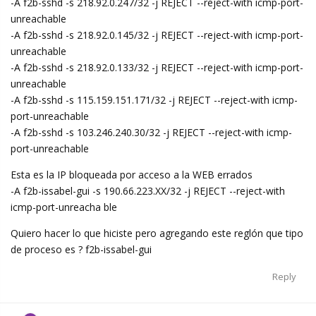
-A f2b-sshd -s 218.92.0.247/32 -j REJECT --reject-with icmp-port-
unreachable
-A f2b-sshd -s 218.92.0.145/32 -j REJECT --reject-with icmp-port-
unreachable
-A f2b-sshd -s 218.92.0.133/32 -j REJECT --reject-with icmp-port-
unreachable
-A f2b-sshd -s 115.159.151.171/32 -j REJECT --reject-with icmp-
port-unreachable
-A f2b-sshd -s 103.246.240.30/32 -j REJECT --reject-with icmp-
port-unreachable
Esta es la IP bloqueada por acceso a la WEB errados
-A f2b-issabel-gui -s 190.66.223.XX/32 -j REJECT --reject-with
icmp-port-unreacha ble
Quiero hacer lo que hiciste pero agregando este reglón que tipo
de proceso es ? f2b-issabel-gui
Reply