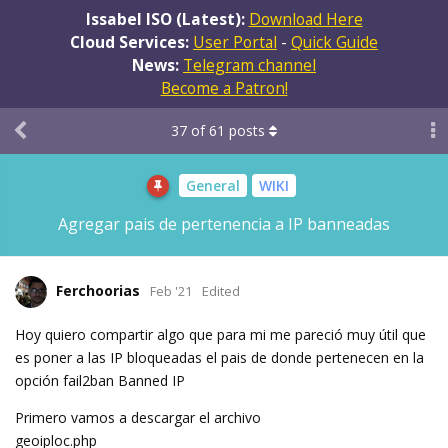
Issabel ISO (Latest):
Download Here
Cloud Services:
User Portal
-
Quick Guide
News:
Telegram channel
Become a Patron!
37
of
61
posts
General
WIKI
Agregar pais de pertenencia a IP banneadas
Ferchoorias
Feb '21
Edited
Hoy quiero compartir algo que para mi me pareció muy útil que
es poner a las IP bloqueadas el pais de donde pertenecen en la
opción fail2ban Banned IP
Primero vamos a descargar el archivo
geoiploc.php