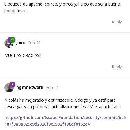
bloqueos de apache, correo, y otros jail creo que seria bueno
por defecto.
Reply
jairo
Feb '21
MUCHAS GRACIAS!!
Reply
hgmnetwork
Feb '21
Nicolás ha mejorado y optimizado el Código y ya está para
descargar y en próximas actualizaciones estará el apache-aut
https://github.com/IssabelFoundation/security/commit/bc6
187f3a3a029c9d2820f9c3592f198df0162e4