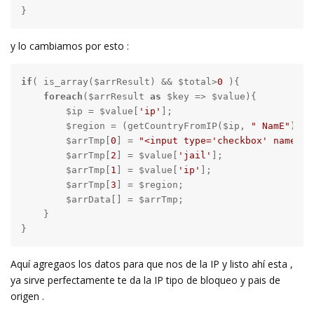
}
y lo cambiamos por esto :
if
( is_array($arrResult) && $total>
0
 ){

foreach
($arrResult 
as
 $key => $value){

        $ip = $value[
'ip'
];

        $region = (getCountryFromIP($ip, 
" NamE"
));

        $arrTmp[
0
] = 
"<input type='checkbox' name='"
        $arrTmp[
2
] = $value[
'jail'
];

        $arrTmp[
1
] = $value[
'ip'
];

        $arrTmp[
3
] = $region;

        $arrData[] = $arrTmp;

    }

}
Aquí agregaos los datos para que nos de la IP y listo ahí esta ,
ya sirve perfectamente te da la IP tipo de bloqueo y pais de
origen .