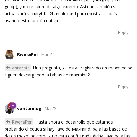
geoip), y no requiere de algo externo. Asi que también se
actualizará secuiryt fail2ban blocked para mostrar el país
usando esta función nativa.
Reply
RiveraPer
Mar '21
asternic
Una pregunta, ¿si estas registrado en maxmind se
siguen descargando la tablas de maxmind?
Reply
venturinog
Mar '21
RiveraPer
Hasta ahora el desarrollo que estamos
probando chequea si hay llave de Maxmind, baja las bases de
datos maxmind.com. Si no esta configurada dicha llave baja las