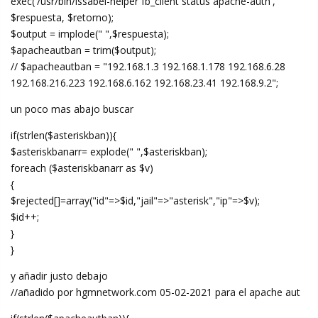
exec('/usr/bin/issabel-helper fb_client status apache-auth',
$respuesta, $retorno);
$output = implode(" ",$respuesta);
$apacheautban = trim($output);
// $apacheautban = "192.168.1.3 192.168.1.178 192.168.6.28
192.168.216.223 192.168.6.162 192.168.23.41 192.168.9.2";
un poco mas abajo buscar
if(strlen($asteriskban)){
$asteriskbanarr= explode(" ",$asteriskban);
foreach ($asteriskbanarr as $v)
{
$rejected[]=array("id"=>$id,"jail"=>"asterisk","ip"=>$v);
$id++;
}
}
y añadir justo debajo
//añadido por hgmnetwork.com 05-02-2021 para el apache aut