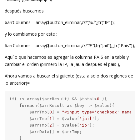
después buscamos
$arrColumns = array($button_eliminar,
tr("Jail"),
tr("IP"));
y lo cambiamos por este :
$arrColumns = array($button_eliminar,
tr("IP"),
tr("Jail"),_tr("Pais"));
Aquí o que hacemos es agregar la columna PAIS en la table y
cambiar el orden (primero la IP, la Jaula después el pais ),
Ahora vamos a buscar el siguiente (esta a solo dos reglones de
lo anterior)=:
if
( is_array($arrResult) && $total>
0
 ){

foreach
($arrResult 
as
 $key => $value){

        $arrTmp[
0
] = 
"<input type='checkbox' name='"
        $arrTmp[
1
] = $value[
'jail'
];

        $arrTmp[
2
] = $value[
'ip'
];

        $arrData[] = $arrTmp;

    }
