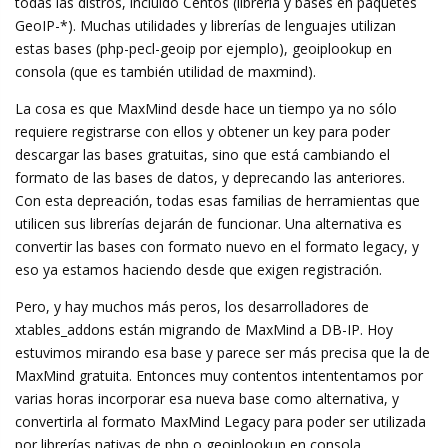
todas las distros, incluído Centos (libreria y bases en paquetes
GeoIP-*). Muchas utilidades y librerías de lenguajes utilizan
estas bases (php-pecl-geoip por ejemplo), geoiplookup en
consola (que es también utilidad de maxmind).
La cosa es que MaxMind desde hace un tiempo ya no sólo
requiere registrarse con ellos y obtener un key para poder
descargar las bases gratuitas, sino que está cambiando el
formato de las bases de datos, y deprecando las anteriores.
Con esta depreación, todas esas familias de herramientas que
utilicen sus librerías dejarán de funcionar. Una alternativa es
convertir las bases con formato nuevo en el formato legacy, y
eso ya estamos haciendo desde que exigen registración.
Pero, y hay muchos más peros, los desarrolladores de
xtables_addons están migrando de MaxMind a DB-IP. Hoy
estuvimos mirando esa base y parece ser más precisa que la de
MaxMind gratuita. Entonces muy contentos intententamos por
varias horas incorporar esa nueva base como alternativa, y
convertirla al formato MaxMind Legacy para poder ser utilizada
por librerías nativas de php o geoiplookup en consola.