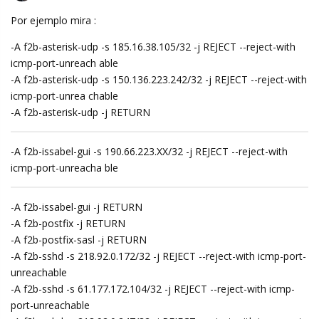
Por ejemplo mira :
-A f2b-asterisk-udp -s 185.16.38.105/32 -j REJECT --reject-with
icmp-port-unreach able
-A f2b-asterisk-udp -s 150.136.223.242/32 -j REJECT --reject-with
icmp-port-unrea chable
-A f2b-asterisk-udp -j RETURN
-A f2b-issabel-gui -s 190.66.223.XX/32 -j REJECT --reject-with
icmp-port-unreacha ble
-A f2b-issabel-gui -j RETURN
-A f2b-postfix -j RETURN
-A f2b-postfix-sasl -j RETURN
-A f2b-sshd -s 218.92.0.172/32 -j REJECT --reject-with icmp-port-
unreachable
-A f2b-sshd -s 61.177.172.104/32 -j REJECT --reject-with icmp-
port-unreachable