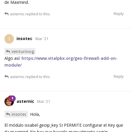
de Maxmind.
Reply
asternic
replied to this.
insotec
I
Mar '21
venturinog
Algo así:
https://www.vitalpbx.org/geo-firewall-add-on-
module/
Reply
asternic
replied to this.
asternic
Mar '21
insotec
Hola,
El módulo issabel-geoip_key SI PERMITE configurar el Key que
da maxmind. No hay que hacerlo manualmente según