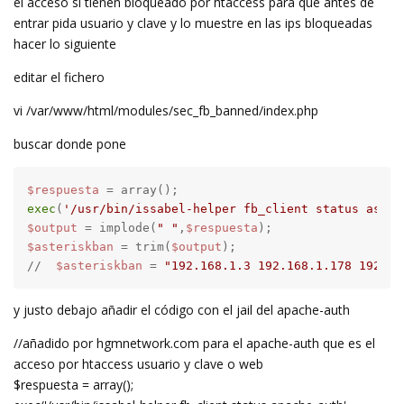
el acceso si tienen bloqueado por htaccess para que antes de
entrar pida usuario y clave y lo muestre en las ips bloqueadas
hacer lo siguiente
editar el fichero
vi /var/www/html/modules/sec_fb_banned/index.php
buscar donde pone
$respuesta
exec
(
'/usr/bin/issabel-helper fb_client status aster
$output
 = implode(
" "
,
$respuesta
$asteriskban
 = trim(
$output
);

//  
$asteriskban
 = 
"192.168.1.3 192.168.1.178 192.16
y justo debajo añadir el código con el jail del apache-auth
//añadido por hgmnetwork.com para el apache-auth que es el
acceso por htaccess usuario y clave o web
$respuesta = array();