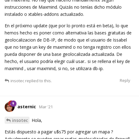
instrucciones de Maxmind. Quizás no tenías dicho módulo
instalado o xtables-addons actualizado.
En el próximo update (que por lo pronto está en beta), lo que
hemos hecho es poner como alternativa las bases gratuitas de
geolocalizacion de DB-IP, de modo que el usuario de Issabel
que no tenga un key de maxmind o no tenga registro con ellos
pueda disponer de una base geolocalizada actualizada. De
hecho, el usuario podría elegir cuál usar.. si se rellena el key de
maxmind , usar maxmind, si no, se utilizara db-ip.
Reply
insotec
replied to this.
asternic
Mar '21
insotec
Hola,
Estás dispuesto a pagar u$s75 por agregar un mapa ?
Actualmente se pueden crear reglas geolocalizadas de firewall