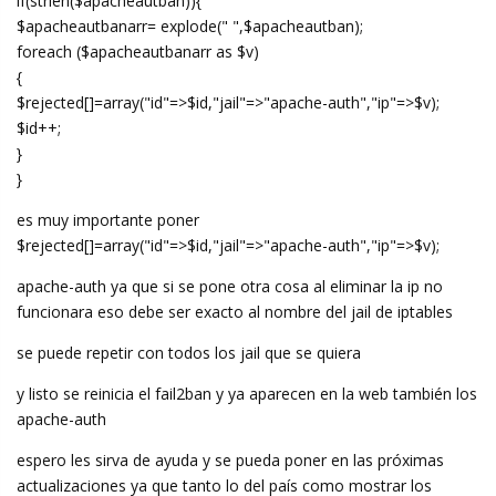
if(strlen($apacheautban)){
$apacheautbanarr= explode(" ",$apacheautban);
foreach ($apacheautbanarr as $v)
{
$rejected[]=array("id"=>$id,"jail"=>"apache-auth","ip"=>$v);
$id++;
}
}
es muy importante poner
$rejected[]=array("id"=>$id,"jail"=>"apache-auth","ip"=>$v);
apache-auth ya que si se pone otra cosa al eliminar la ip no
funcionara eso debe ser exacto al nombre del jail de iptables
se puede repetir con todos los jail que se quiera
y listo se reinicia el fail2ban y ya aparecen en la web también los
apache-auth
espero les sirva de ayuda y se pueda poner en las próximas
actualizaciones ya que tanto lo del país como mostrar los