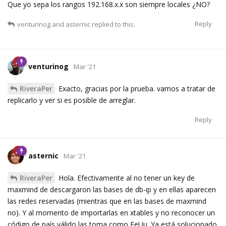
Que yo sepa los rangos 192.168.x.x son siempre locales ¿NO?
Reply
venturinog
and
asternic
replied to this.
venturinog
Mar '21
RiveraPer
Exacto, gracias por la prueba. vamos a tratar de
replicarlo y ver si es posible de arreglar.
Reply
asternic
Mar '21
RiveraPer
Hola. Efectivamente al no tener un key de
maxmind de descargaron las bases de db-ip y en ellas aparecen
las redes reservadas (mientras que en las bases de maxmind
no). Y al momento de importarlas en xtables y no reconocer un
código de país válido las toma como EeUu. Ya está solucionado.