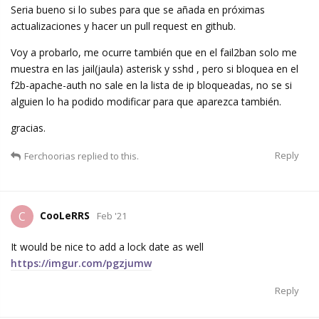
Seria bueno si lo subes para que se añada en próximas
actualizaciones y hacer un pull request en github.
Voy a probarlo, me ocurre también que en el fail2ban solo me
muestra en las jail(jaula) asterisk y sshd , pero si bloquea en el
f2b-apache-auth no sale en la lista de ip bloqueadas, no se si
alguien lo ha podido modificar para que aparezca también.
gracias.
Reply
Ferchoorias
replied to this.
CooLeRRS
C
Feb '21
It would be nice to add a lock date as well
https://imgur.com/pgzjumw
Reply