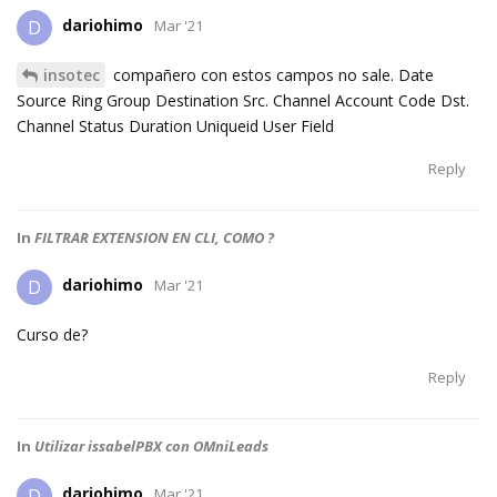
dariohimo
D
Mar '21
insotec
compañero con estos campos no sale. Date
Source Ring Group Destination Src. Channel Account Code Dst.
Channel Status Duration Uniqueid User Field
Reply
In
FILTRAR EXTENSION EN CLI, COMO ?
dariohimo
D
Mar '21
Curso de?
Reply
In
Utilizar issabelPBX con OMniLeads
dariohimo
D
Mar '21