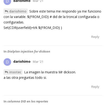
dariohimo
D
Mar '21
dariohimo
Sobre este tema me respondo ya me funciono
con la variable. ${FROM_DID} # did de la troncal configurada o
configuradas.
Set(CDR(userfield)=trk ${FROM_DID} )
Reply
In
Dialplan injection for dickson
dariohimo
D
Mar '21
insotec
La imagen la muestra Mr dickson.
a las otra preguntas todo si.
Reply
In
columna DID en los reportes