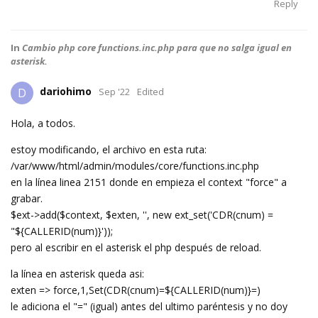
Reply
In
Cambio php core functions.inc.php para que no salga igual en
asterisk.
dariohimo
D
Sep '22
Edited
Hola, a todos.
estoy modificando, el archivo en esta ruta:
/var/www/html/admin/modules/core/functions.inc.php
en la línea linea 2151 donde en empieza el context "force" a
grabar.
$ext->add($context, $exten, '', new ext_set('CDR(cnum) =
"${CALLERID(num)}'));
pero al escribir en el asterisk el php después de reload.
la línea en asterisk queda asi:
exten => force,1,Set(CDR(cnum)=${CALLERID(num)}=)
le adiciona el "=" (igual) antes del ultimo paréntesis y no doy