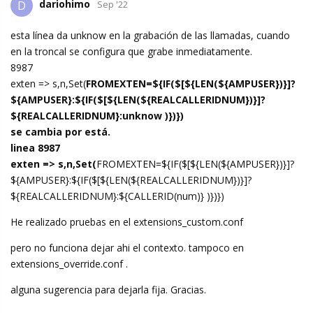
dariohimo
D
Sep '22
esta línea da unknow en la grabación de las llamadas, cuando
en la troncal se configura que grabe inmediatamente.
8987
exten => s,n,Set(
FROMEXTEN=${IF($[${LEN(${AMPUSER})}]?
${AMPUSER}:${IF($[${LEN(${REALCALLERIDNUM})}]?
${REALCALLERIDNUM}:unknow )})})
se cambia por está.
linea 8987
exten => s,n,Set(
FROMEXTEN=${IF($[${LEN(${AMPUSER})}]?
${AMPUSER}:${IF($[${LEN(${REALCALLERIDNUM})}]?
${REALCALLERIDNUM}:${CALLERID(num)} )})})
He realizado pruebas en el extensions_custom.conf
pero no funciona dejar ahi el contexto. tampoco en
extensions_override.conf .
alguna sugerencia para dejarla fija. Gracias.