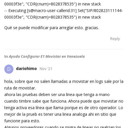
00003f3e", "CDR(cnum)=8028378535") in new stack
-- Executing [s@macro-user-callerid:31] Set("SIP/802823111144-
00003f3e", "CDR(cnam)=8028378535") in new stack
Qué se puede modificar para arreglar esto. gracias.
Reply
In
Ayuda Configurar E1 Movistar en Venezuela
dariohimo
D
Nov '21
hola, sobre que no salen llamadas a movistar en logs sale por la
ruta de movistar.
ahora las pruebas deben ser una linea que tenga a mano
cuando timbre sabe que funciona. Ahora puede que movistar no
tenga activa esa línea que llama porque es de otro operador. Lo
mejor de la prueb es tener una linea analoga ahi en sitio que
funcione para esto.
Algunos proveedores cuando se migra de lineas no realizan los