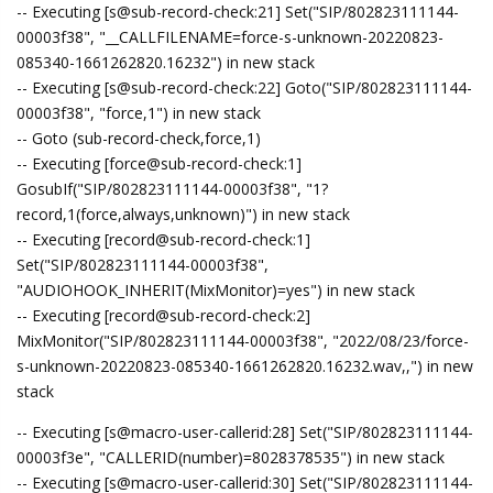
-- Executing [s@sub-record-check:21] Set("SIP/802823111144-
00003f38", "__CALLFILENAME=force-s-unknown-20220823-
085340-1661262820.16232") in new stack
-- Executing [s@sub-record-check:22] Goto("SIP/802823111144-
00003f38", "force,1") in new stack
-- Goto (sub-record-check,force,1)
-- Executing [force@sub-record-check:1]
GosubIf("SIP/802823111144-00003f38", "1?
record,1(force,always,unknown)") in new stack
-- Executing [record@sub-record-check:1]
Set("SIP/802823111144-00003f38",
"AUDIOHOOK_INHERIT(MixMonitor)=yes") in new stack
-- Executing [record@sub-record-check:2]
MixMonitor("SIP/802823111144-00003f38", "2022/08/23/force-
s-unknown-20220823-085340-1661262820.16232.wav,,") in new
stack
-- Executing [s@macro-user-callerid:28] Set("SIP/802823111144-
00003f3e", "CALLERID(number)=8028378535") in new stack
-- Executing [s@macro-user-callerid:30] Set("SIP/802823111144-