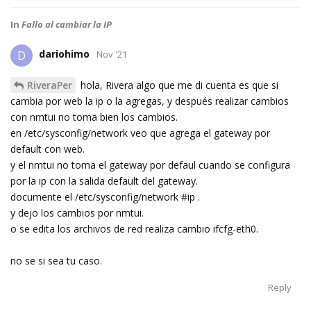
In
Fallo al cambiar la IP
dariohimo
D
Nov '21
RiveraPer
hola, Rivera algo que me di cuenta es que si
cambia por web la ip o la agregas, y después realizar cambios
con nmtui no toma bien los cambios.
en /etc/sysconfig/network veo que agrega el gateway por
default con web.
y el nmtui no toma el gateway por defaul cuando se configura
por la ip con la salida default del gateway.
documente el /etc/sysconfig/network #ip .
y dejo los cambios por nmtui.
o se edita los archivos de red realiza cambio ifcfg-eth0.
no se si sea tu caso.
Reply