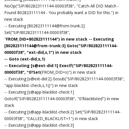
NoOp("SIP/802823111144-00003f38", "Catch-All DID Match -
Found 802823111144 - You probably want a DID for this.") in
new stack
-- Executing [802823111144@from-trunk:2]
Set("SIP/802823111144-00003f38",
"
FROM_DID=802823111144") in new stack -- Executing
[802823111144@from-trunk:3] Goto("SIP/802823111144-
00003f38", "ext-did,s,1") in new stack
-- Goto (ext-did,s,1)
-- Executing [s@ext-did:1] ExecIf("SIP/802823111144-
00003f38", "0?Set(
FROM_DID=s)") in new stack
-- Executing [s@ext-did:2] Gosub("SIP/802823111144-00003f38",
"app-blacklist-check,s,1()") in new stack
-- Executing [s@app-blacklist-check:1]
GotoIf("SIP/802823111144-00003f38", "0?blacklisted") in new
stack
-- Executing [s@app-blacklist-check:2] Set("SIP/802823111144-
00003f38", "CALLED_BLACKLIST=1") in new stack
-- Executing [s@app-blacklist-check:3]