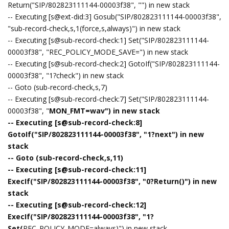
Return("SIP/802823111144-00003f38", "") in new stack
-- Executing [s@ext-did:3] Gosub("SIP/802823111144-00003f38",
"sub-record-check,s,1(force,s,always)") in new stack
-- Executing [s@sub-record-check:1] Set("SIP/802823111144-
00003f38", "REC_POLICY_MODE_SAVE=") in new stack
-- Executing [s@sub-record-check:2] GotoIf("SIP/802823111144-
00003f38", "1?check") in new stack
-- Goto (sub-record-check,s,7)
-- Executing [s@sub-record-check:7] Set("SIP/802823111144-
00003f38", "
MON_FMT=wav") in new stack
-- Executing [s@sub-record-check:8]
GotoIf("SIP/802823111144-00003f38", "1?next") in new
stack
-- Goto (sub-record-check,s,11)
-- Executing [s@sub-record-check:11]
ExecIf("SIP/802823111144-00003f38", "0?Return()") in new
stack
-- Executing [s@sub-record-check:12]
ExecIf("SIP/802823111144-00003f38", "1?
Set(
REC_POLICY_MODE=always)") in new stack