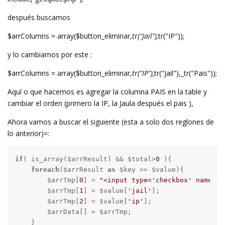
después buscamos
$arrColumns = array($button_eliminar,
tr("Jail"),
tr("IP"));
y lo cambiamos por este :
$arrColumns = array($button_eliminar,
tr("IP"),
tr("Jail"),_tr("Pais"));
Aquí o que hacemos es agregar la columna PAIS en la table y
cambiar el orden (primero la IP, la Jaula después el pais ),
Ahora vamos a buscar el siguiente (esta a solo dos reglones de
lo anterior)=:
if
( is_array($arrResult) && $total>
0
 ){

foreach
($arrResult 
as
 $key => $value){

        $arrTmp[
0
] = 
"<input type='checkbox' name='"
        $arrTmp[
1
] = $value[
'jail'
];

        $arrTmp[
2
] = $value[
'ip'
];

        $arrData[] = $arrTmp;

    }
