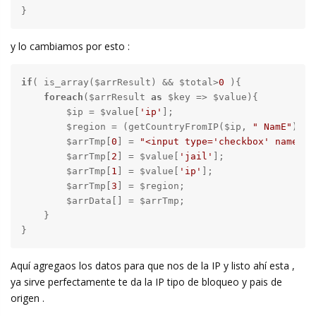
}
y lo cambiamos por esto :
if
( is_array($arrResult) && $total>
0
 ){

foreach
($arrResult 
as
 $key => $value){

        $ip = $value[
'ip'
];

        $region = (getCountryFromIP($ip, 
" NamE"
));

        $arrTmp[
0
] = 
"<input type='checkbox' name='"
        $arrTmp[
2
] = $value[
'jail'
];

        $arrTmp[
1
] = $value[
'ip'
];

        $arrTmp[
3
] = $region;

        $arrData[] = $arrTmp;

    }

}
Aquí agregaos los datos para que nos de la IP y listo ahí esta ,
ya sirve perfectamente te da la IP tipo de bloqueo y pais de
origen .