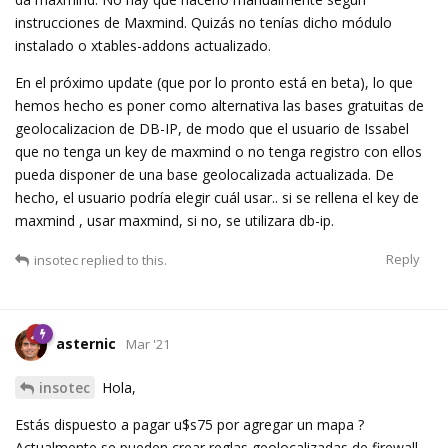
instrucciones de Maxmind. Quizás no tenías dicho módulo
instalado o xtables-addons actualizado.
En el próximo update (que por lo pronto está en beta), lo que
hemos hecho es poner como alternativa las bases gratuitas de
geolocalizacion de DB-IP, de modo que el usuario de Issabel
que no tenga un key de maxmind o no tenga registro con ellos
pueda disponer de una base geolocalizada actualizada. De
hecho, el usuario podría elegir cuál usar.. si se rellena el key de
maxmind , usar maxmind, si no, se utilizara db-ip.
Reply
insotec
replied to this.
asternic
Mar '21
insotec
Hola,
Estás dispuesto a pagar u$s75 por agregar un mapa ?
Actualmente se pueden crear reglas geolocalizadas de firewall