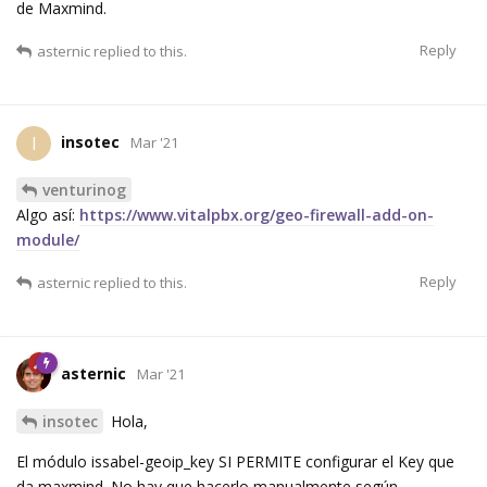
de Maxmind.
Reply
asternic
replied to this.
insotec
I
Mar '21
venturinog
Algo así:
https://www.vitalpbx.org/geo-firewall-add-on-
module/
Reply
asternic
replied to this.
asternic
Mar '21
insotec
Hola,
El módulo issabel-geoip_key SI PERMITE configurar el Key que
da maxmind. No hay que hacerlo manualmente según