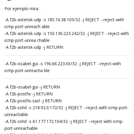
Por ejemplo mira :
-A f2b-asterisk-udp -s 185.16.38.105/32 -j REJECT --reject-with
icmp-port-unreach able
-A f2b-asterisk-udp -s 150.136.223.242/32 -j REJECT --reject-with
icmp-port-unrea chable
-A f2b-asterisk-udp -j RETURN
-A f2b-issabel-gui -s 190.66.223.XX/32 -j REJECT --reject-with
icmp-port-unreacha ble
-A f2b-issabel-gui -j RETURN
-A f2b-postfix -j RETURN
-A f2b-postfix-sasl -j RETURN
-A f2b-sshd -s 218.92.0.172/32 -j REJECT --reject-with icmp-port-
unreachable
-A f2b-sshd -s 61.177.172.104/32 -j REJECT --reject-with icmp-
port-unreachable