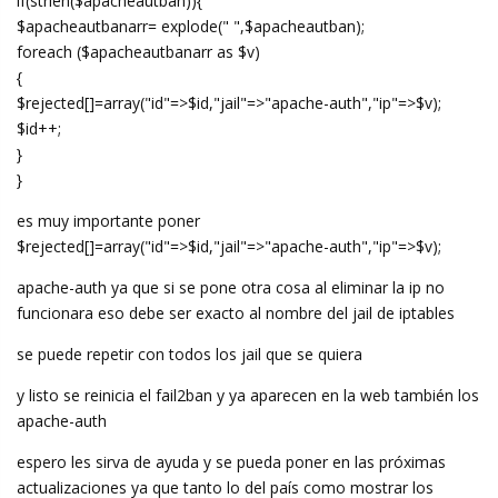
if(strlen($apacheautban)){
$apacheautbanarr= explode(" ",$apacheautban);
foreach ($apacheautbanarr as $v)
{
$rejected[]=array("id"=>$id,"jail"=>"apache-auth","ip"=>$v);
$id++;
}
}
es muy importante poner
$rejected[]=array("id"=>$id,"jail"=>"apache-auth","ip"=>$v);
apache-auth ya que si se pone otra cosa al eliminar la ip no
funcionara eso debe ser exacto al nombre del jail de iptables
se puede repetir con todos los jail que se quiera
y listo se reinicia el fail2ban y ya aparecen en la web también los
apache-auth
espero les sirva de ayuda y se pueda poner en las próximas
actualizaciones ya que tanto lo del país como mostrar los