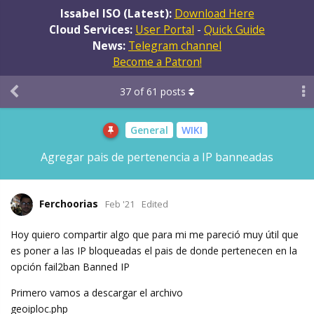
Issabel ISO (Latest):
Download Here
Cloud Services:
User Portal
-
Quick Guide
News:
Telegram channel
Become a Patron!
37
of
61
posts
General
WIKI
Agregar pais de pertenencia a IP banneadas
Ferchoorias
Feb '21
Edited
Hoy quiero compartir algo que para mi me pareció muy útil que
es poner a las IP bloqueadas el pais de donde pertenecen en la
opción fail2ban Banned IP
Primero vamos a descargar el archivo
geoiploc.php