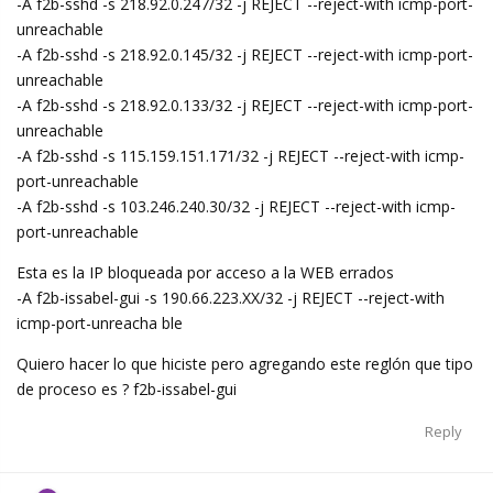
-A f2b-sshd -s 218.92.0.247/32 -j REJECT --reject-with icmp-port-
unreachable
-A f2b-sshd -s 218.92.0.145/32 -j REJECT --reject-with icmp-port-
unreachable
-A f2b-sshd -s 218.92.0.133/32 -j REJECT --reject-with icmp-port-
unreachable
-A f2b-sshd -s 115.159.151.171/32 -j REJECT --reject-with icmp-
port-unreachable
-A f2b-sshd -s 103.246.240.30/32 -j REJECT --reject-with icmp-
port-unreachable
Esta es la IP bloqueada por acceso a la WEB errados
-A f2b-issabel-gui -s 190.66.223.XX/32 -j REJECT --reject-with
icmp-port-unreacha ble
Quiero hacer lo que hiciste pero agregando este reglón que tipo
de proceso es ? f2b-issabel-gui
Reply