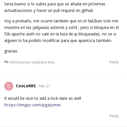
Seria bueno si lo subes para que se añada en próximas
actualizaciones y hacer un pull request en github.
Voy a probarlo, me ocurre también que en el fail2ban solo me
muestra en las jail(jaula) asterisk y sshd , pero si bloquea en el
f2b-apache-auth no sale en la lista de ip bloqueadas, no se si
alguien lo ha podido modificar para que aparezca también.
gracias.
Reply
Ferchoorias
replied to this.
CooLeRRS
C
Feb '21
It would be nice to add a lock date as well
https://imgur.com/pgzjumw
Reply