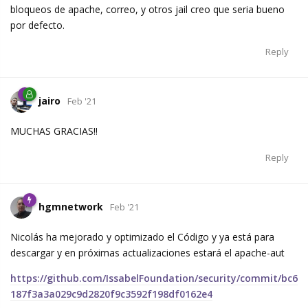
bloqueos de apache, correo, y otros jail creo que seria bueno
por defecto.
Reply
jairo
Feb '21
MUCHAS GRACIAS!!
Reply
hgmnetwork
Feb '21
Nicolás ha mejorado y optimizado el Código y ya está para
descargar y en próximas actualizaciones estará el apache-aut
https://github.com/IssabelFoundation/security/commit/bc6
187f3a3a029c9d2820f9c3592f198df0162e4