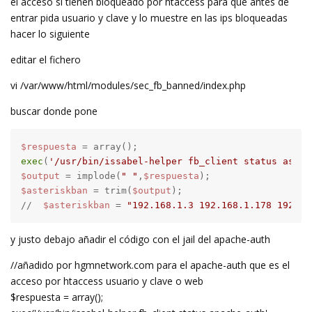
el acceso si tienen bloqueado por htaccess para que antes de
entrar pida usuario y clave y lo muestre en las ips bloqueadas
hacer lo siguiente
editar el fichero
vi /var/www/html/modules/sec_fb_banned/index.php
buscar donde pone
$respuesta
exec
(
'/usr/bin/issabel-helper fb_client status aster
$output
 = implode(
" "
,
$respuesta
$asteriskban
 = trim(
$output
);

//  
$asteriskban
 = 
"192.168.1.3 192.168.1.178 192.16
y justo debajo añadir el código con el jail del apache-auth
//añadido por hgmnetwork.com para el apache-auth que es el
acceso por htaccess usuario y clave o web
$respuesta = array();