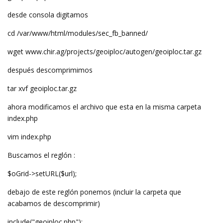
desde consola digitamos
cd /var/www/html/modules/sec_fb_banned/
wget www.chir.ag/projects/geoiploc/autogen/geoiploc.tar.gz
después descomprimimos
tar xvf geoiploc.tar.gz
ahora modificamos el archivo que esta en la misma carpeta
index.php
vim index.php
Buscamos el reglón :
$oGrid->setURL($url);
debajo de este reglón ponemos (incluir la carpeta que
acabamos de descomprimir)
include("geoiploc.php");