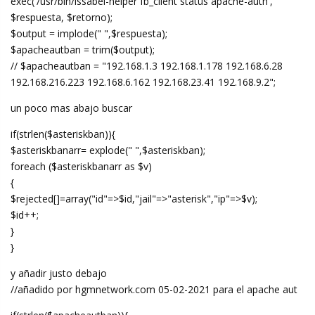
exec('/usr/bin/issabel-helper fb_client status apache-auth',
$respuesta, $retorno);
$output = implode(" ",$respuesta);
$apacheautban = trim($output);
// $apacheautban = "192.168.1.3 192.168.1.178 192.168.6.28
192.168.216.223 192.168.6.162 192.168.23.41 192.168.9.2";
un poco mas abajo buscar
if(strlen($asteriskban)){
$asteriskbanarr= explode(" ",$asteriskban);
foreach ($asteriskbanarr as $v)
{
$rejected[]=array("id"=>$id,"jail"=>"asterisk","ip"=>$v);
$id++;
}
}
y añadir justo debajo
//añadido por hgmnetwork.com 05-02-2021 para el apache aut