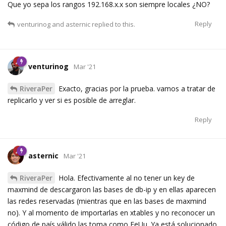
Que yo sepa los rangos 192.168.x.x son siempre locales ¿NO?
Reply
venturinog
and
asternic
replied to this.
venturinog
Mar '21
RiveraPer
Exacto, gracias por la prueba. vamos a tratar de
replicarlo y ver si es posible de arreglar.
Reply
asternic
Mar '21
RiveraPer
Hola. Efectivamente al no tener un key de
maxmind de descargaron las bases de db-ip y en ellas aparecen
las redes reservadas (mientras que en las bases de maxmind
no). Y al momento de importarlas en xtables y no reconocer un
código de país válido las toma como EeUu. Ya está solucionado.