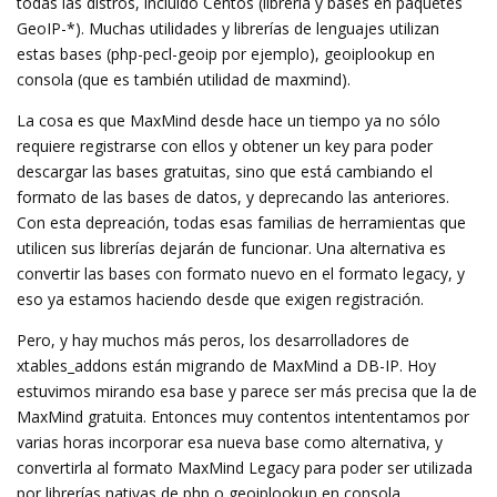
todas las distros, incluído Centos (libreria y bases en paquetes
GeoIP-*). Muchas utilidades y librerías de lenguajes utilizan
estas bases (php-pecl-geoip por ejemplo), geoiplookup en
consola (que es también utilidad de maxmind).
La cosa es que MaxMind desde hace un tiempo ya no sólo
requiere registrarse con ellos y obtener un key para poder
descargar las bases gratuitas, sino que está cambiando el
formato de las bases de datos, y deprecando las anteriores.
Con esta depreación, todas esas familias de herramientas que
utilicen sus librerías dejarán de funcionar. Una alternativa es
convertir las bases con formato nuevo en el formato legacy, y
eso ya estamos haciendo desde que exigen registración.
Pero, y hay muchos más peros, los desarrolladores de
xtables_addons están migrando de MaxMind a DB-IP. Hoy
estuvimos mirando esa base y parece ser más precisa que la de
MaxMind gratuita. Entonces muy contentos intententamos por
varias horas incorporar esa nueva base como alternativa, y
convertirla al formato MaxMind Legacy para poder ser utilizada
por librerías nativas de php o geoiplookup en consola.