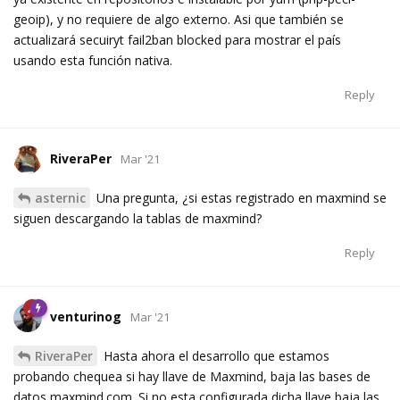
geoip), y no requiere de algo externo. Asi que también se
actualizará secuiryt fail2ban blocked para mostrar el país
usando esta función nativa.
Reply
RiveraPer
Mar '21
asternic
Una pregunta, ¿si estas registrado en maxmind se
siguen descargando la tablas de maxmind?
Reply
venturinog
Mar '21
RiveraPer
Hasta ahora el desarrollo que estamos
probando chequea si hay llave de Maxmind, baja las bases de
datos maxmind.com. Si no esta configurada dicha llave baja las