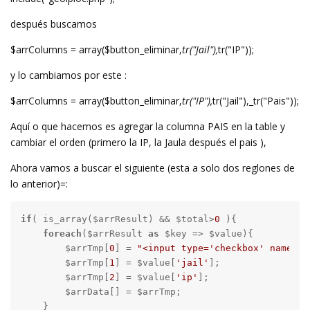
después buscamos
$arrColumns = array($button_eliminar,
tr("Jail"),
tr("IP"));
y lo cambiamos por este :
$arrColumns = array($button_eliminar,
tr("IP"),
tr("Jail"),_tr("Pais"));
Aquí o que hacemos es agregar la columna PAIS en la table y
cambiar el orden (primero la IP, la Jaula después el pais ),
Ahora vamos a buscar el siguiente (esta a solo dos reglones de
lo anterior)=:
if
( is_array($arrResult) && $total>
0
 ){

foreach
($arrResult 
as
 $key => $value){

        $arrTmp[
0
] = 
"<input type='checkbox' name='"
        $arrTmp[
1
] = $value[
'jail'
];

        $arrTmp[
2
] = $value[
'ip'
];

        $arrData[] = $arrTmp;

    }
