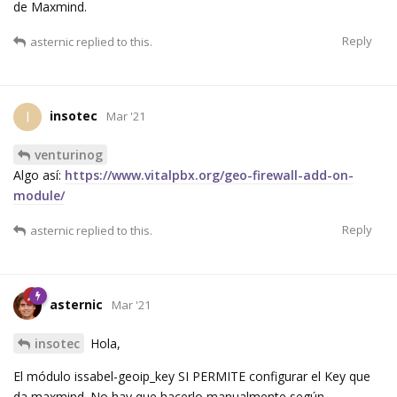
de Maxmind.
Reply
asternic
replied to this.
insotec
I
Mar '21
venturinog
Algo así:
https://www.vitalpbx.org/geo-firewall-add-on-
module/
Reply
asternic
replied to this.
asternic
Mar '21
insotec
Hola,
El módulo issabel-geoip_key SI PERMITE configurar el Key que
da maxmind. No hay que hacerlo manualmente según