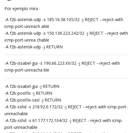
Por ejemplo mira :
-A f2b-asterisk-udp -s 185.16.38.105/32 -j REJECT --reject-with
icmp-port-unreach able
-A f2b-asterisk-udp -s 150.136.223.242/32 -j REJECT --reject-with
icmp-port-unrea chable
-A f2b-asterisk-udp -j RETURN
-A f2b-issabel-gui -s 190.66.223.XX/32 -j REJECT --reject-with
icmp-port-unreacha ble
-A f2b-issabel-gui -j RETURN
-A f2b-postfix -j RETURN
-A f2b-postfix-sasl -j RETURN
-A f2b-sshd -s 218.92.0.172/32 -j REJECT --reject-with icmp-port-
unreachable
-A f2b-sshd -s 61.177.172.104/32 -j REJECT --reject-with icmp-
port-unreachable