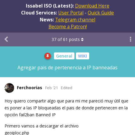
Issabel ISO (Latest):
Download Here
Cloud Services:
User Portal
-
Quick Guide
News:
Telegram channel
Become a Patron!
37
of
61
posts
General
WIKI
Agregar pais de pertenencia a IP banneadas
Ferchoorias
Feb '21
Edited
Hoy quiero compartir algo que para mi me pareció muy útil que
es poner a las IP bloqueadas el pais de donde pertenecen en la
opción fail2ban Banned IP
Primero vamos a descargar el archivo
geoiploc.php