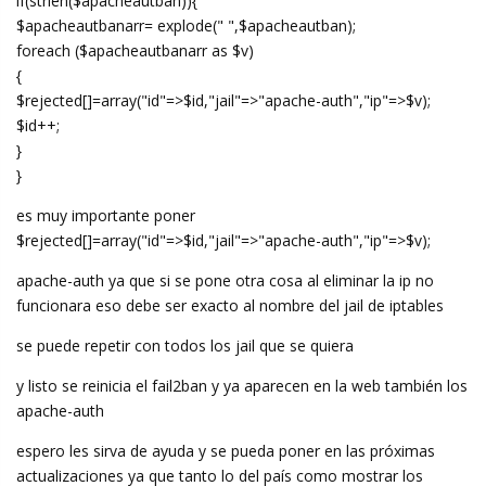
if(strlen($apacheautban)){
$apacheautbanarr= explode(" ",$apacheautban);
foreach ($apacheautbanarr as $v)
{
$rejected[]=array("id"=>$id,"jail"=>"apache-auth","ip"=>$v);
$id++;
}
}
es muy importante poner
$rejected[]=array("id"=>$id,"jail"=>"apache-auth","ip"=>$v);
apache-auth ya que si se pone otra cosa al eliminar la ip no
funcionara eso debe ser exacto al nombre del jail de iptables
se puede repetir con todos los jail que se quiera
y listo se reinicia el fail2ban y ya aparecen en la web también los
apache-auth
espero les sirva de ayuda y se pueda poner en las próximas
actualizaciones ya que tanto lo del país como mostrar los