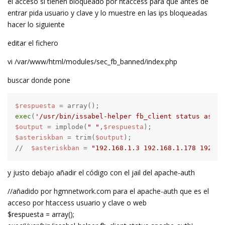
el acceso si tienen bloqueado por htaccess para que antes de
entrar pida usuario y clave y lo muestre en las ips bloqueadas
hacer lo siguiente
editar el fichero
vi /var/www/html/modules/sec_fb_banned/index.php
buscar donde pone
$respuesta
exec
(
'/usr/bin/issabel-helper fb_client status aster
$output
 = implode(
" "
,
$respuesta
$asteriskban
 = trim(
$output
);

//  
$asteriskban
 = 
"192.168.1.3 192.168.1.178 192.16
y justo debajo añadir el código con el jail del apache-auth
//añadido por hgmnetwork.com para el apache-auth que es el
acceso por htaccess usuario y clave o web
$respuesta = array();