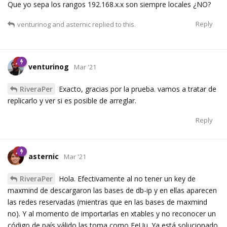
Que yo sepa los rangos 192.168.x.x son siempre locales ¿NO?
Reply
venturinog
and
asternic
replied to this.
venturinog
Mar '21
RiveraPer
Exacto, gracias por la prueba. vamos a tratar de
replicarlo y ver si es posible de arreglar.
Reply
asternic
Mar '21
RiveraPer
Hola. Efectivamente al no tener un key de
maxmind de descargaron las bases de db-ip y en ellas aparecen
las redes reservadas (mientras que en las bases de maxmind
no). Y al momento de importarlas en xtables y no reconocer un
código de país válido las toma como EeUu. Ya está solucionado.