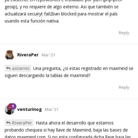
geoip), y no requiere de algo externo. Asi que también se
actualizará secuiryt fail2ban blocked para mostrar el país
usando esta función nativa.
Reply
RiveraPer
Mar '21
asternic
Una pregunta, ¿si estas registrado en maxmind se
siguen descargando la tablas de maxmind?
Reply
venturinog
Mar '21
RiveraPer
Hasta ahora el desarrollo que estamos
probando chequea si hay llave de Maxmind, baja las bases de
datos maxmind.com. Si no esta configurada dicha llave baja las