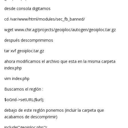
desde consola digitamos
cd /var/www/html/modules/sec_fb_banned/
wget www.chir.ag/projects/geoiploc/autogen/geoiploc.tar.gz
después descomprimimos
tar xvf geoiploc.tar.gz
ahora modificamos el archivo que esta en la misma carpeta
index.php
vim index.php
Buscamos el reglón :
$oGrid->setURL($url);
debajo de este reglón ponemos (incluir la carpeta que
acabamos de descomprimir)
include("geoiploc.php");