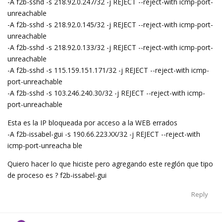
-A f2b-sshd -s 218.92.0.247/32 -j REJECT --reject-with icmp-port-
unreachable
-A f2b-sshd -s 218.92.0.145/32 -j REJECT --reject-with icmp-port-
unreachable
-A f2b-sshd -s 218.92.0.133/32 -j REJECT --reject-with icmp-port-
unreachable
-A f2b-sshd -s 115.159.151.171/32 -j REJECT --reject-with icmp-
port-unreachable
-A f2b-sshd -s 103.246.240.30/32 -j REJECT --reject-with icmp-
port-unreachable
Esta es la IP bloqueada por acceso a la WEB errados
-A f2b-issabel-gui -s 190.66.223.XX/32 -j REJECT --reject-with
icmp-port-unreacha ble
Quiero hacer lo que hiciste pero agregando este reglón que tipo
de proceso es ? f2b-issabel-gui
Reply