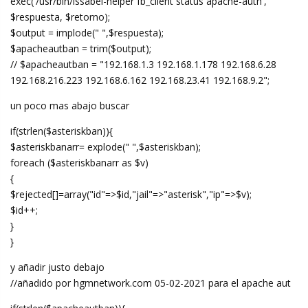
exec('/usr/bin/issabel-helper fb_client status apache-auth',
$respuesta, $retorno);
$output = implode(" ",$respuesta);
$apacheautban = trim($output);
// $apacheautban = "192.168.1.3 192.168.1.178 192.168.6.28
192.168.216.223 192.168.6.162 192.168.23.41 192.168.9.2";
un poco mas abajo buscar
if(strlen($asteriskban)){
$asteriskbanarr= explode(" ",$asteriskban);
foreach ($asteriskbanarr as $v)
{
$rejected[]=array("id"=>$id,"jail"=>"asterisk","ip"=>$v);
$id++;
}
}
y añadir justo debajo
//añadido por hgmnetwork.com 05-02-2021 para el apache aut