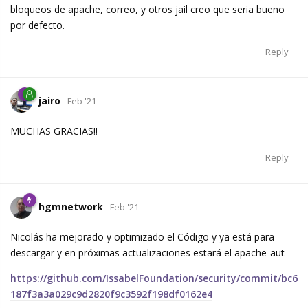
bloqueos de apache, correo, y otros jail creo que seria bueno
por defecto.
Reply
jairo
Feb '21
MUCHAS GRACIAS!!
Reply
hgmnetwork
Feb '21
Nicolás ha mejorado y optimizado el Código y ya está para
descargar y en próximas actualizaciones estará el apache-aut
https://github.com/IssabelFoundation/security/commit/bc6
187f3a3a029c9d2820f9c3592f198df0162e4