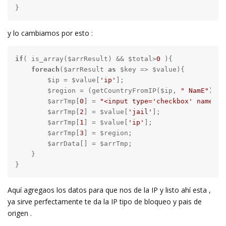
}
y lo cambiamos por esto :
if
( is_array($arrResult) && $total>
0
 ){

foreach
($arrResult 
as
 $key => $value){

        $ip = $value[
'ip'
];

        $region = (getCountryFromIP($ip, 
" NamE"
));

        $arrTmp[
0
] = 
"<input type='checkbox' name='"
        $arrTmp[
2
] = $value[
'jail'
];

        $arrTmp[
1
] = $value[
'ip'
];

        $arrTmp[
3
] = $region;

        $arrData[] = $arrTmp;

    }

}
Aquí agregaos los datos para que nos de la IP y listo ahí esta ,
ya sirve perfectamente te da la IP tipo de bloqueo y pais de
origen .