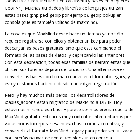
todas las distros, incluído Centos (libreria y bases en paquetes
GeoIP-*). Muchas utilidades y librerías de lenguajes utilizan
estas bases (php-pecl-geoip por ejemplo), geoiplookup en
consola (que es también utilidad de maxmind).
La cosa es que MaxMind desde hace un tiempo ya no sólo
requiere registrarse con ellos y obtener un key para poder
descargar las bases gratuitas, sino que está cambiando el
formato de las bases de datos, y deprecando las anteriores.
Con esta depreación, todas esas familias de herramientas que
utilicen sus librerías dejarán de funcionar. Una alternativa es
convertir las bases con formato nuevo en el formato legacy, y
eso ya estamos haciendo desde que exigen registración.
Pero, y hay muchos más peros, los desarrolladores de
xtables_addons están migrando de MaxMind a DB-IP. Hoy
estuvimos mirando esa base y parece ser más precisa que la de
MaxMind gratuita. Entonces muy contentos intententamos por
varias horas incorporar esa nueva base como alternativa, y
convertirla al formato MaxMind Legacy para poder ser utilizada
por librerías nativas de php o geoiplookup en consola.