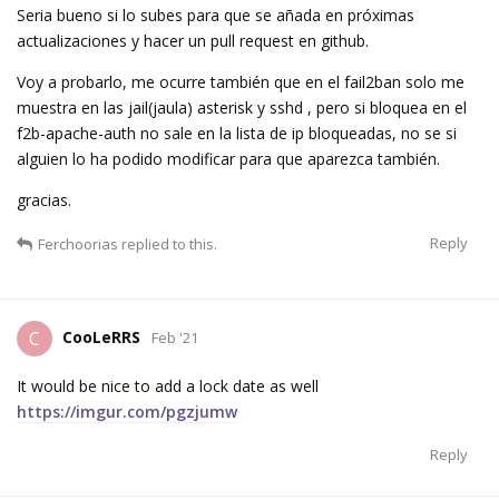
Seria bueno si lo subes para que se añada en próximas
actualizaciones y hacer un pull request en github.
Voy a probarlo, me ocurre también que en el fail2ban solo me
muestra en las jail(jaula) asterisk y sshd , pero si bloquea en el
f2b-apache-auth no sale en la lista de ip bloqueadas, no se si
alguien lo ha podido modificar para que aparezca también.
gracias.
Reply
Ferchoorias
replied to this.
CooLeRRS
C
Feb '21
It would be nice to add a lock date as well
https://imgur.com/pgzjumw
Reply