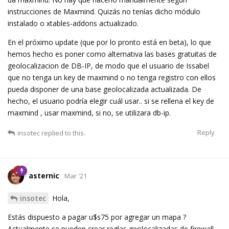
instrucciones de Maxmind. Quizás no tenías dicho módulo
instalado o xtables-addons actualizado.
En el próximo update (que por lo pronto está en beta), lo que
hemos hecho es poner como alternativa las bases gratuitas de
geolocalizacion de DB-IP, de modo que el usuario de Issabel
que no tenga un key de maxmind o no tenga registro con ellos
pueda disponer de una base geolocalizada actualizada. De
hecho, el usuario podría elegir cuál usar.. si se rellena el key de
maxmind , usar maxmind, si no, se utilizara db-ip.
Reply
insotec
replied to this.
asternic
Mar '21
insotec
Hola,
Estás dispuesto a pagar u$s75 por agregar un mapa ?
Actualmente se pueden crear reglas geolocalizadas de firewall