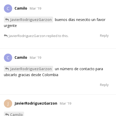
Camilo
C
Mar '19
JavierRodriguezGarzon
buenos días nesecito un favor
urgente
Reply
JavierRodriguezGarzon
replied to this.
Camilo
C
Mar '19
JavierRodriguezGarzon
un número de contacto para
ubicarlo gracias desde Colombia
Reply
JavierRodriguezGarzon
J
Mar '19
Camilo