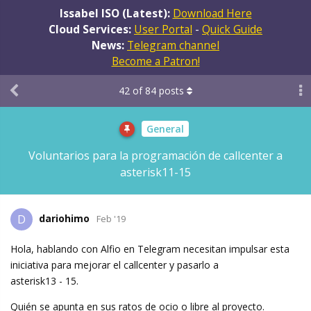
Issabel ISO (Latest):
Download Here
Cloud Services:
User Portal
-
Quick Guide
News:
Telegram channel
Become a Patron!
42
of
84
posts
General
Voluntarios para la programación de callcenter a
asterisk11-15
dariohimo
D
Feb '19
Hola, hablando con Alfio en Telegram necesitan impulsar esta
iniciativa para mejorar el callcenter y pasarlo a
asterisk13 - 15.
Quién se apunta en sus ratos de ocio o libre al proyecto.