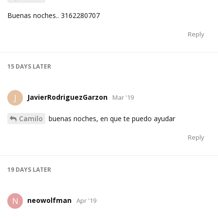
Buenas noches.. 3162280707
Reply
15 DAYS
LATER
JavierRodriguezGarzon
J
Mar '19
Camilo
buenas noches, en que te puedo ayudar
Reply
19 DAYS
LATER
neowolfman
N
Apr '19