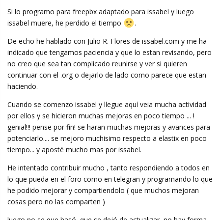
Si lo programo para freepbx adaptado para issabel y luego
issabel muere, he perdido el tiempo
.
De echo he hablado con Julio R. Flores de issabel.com y me ha
indicado que tengamos paciencia y que lo estan revisando, pero
no creo que sea tan complicado reunirse y ver si quieren
continuar con el .org o dejarlo de lado como parece que estan
haciendo.
Cuando se comenzo issabel y llegue aquí veia mucha actividad
por ellos y se hicieron muchas mejoras en poco tiempo ... !
genial!!! pense por fin! se haran muchas mejoras y avances para
potenciarlo.... se mejoro muchisimo respecto a elastix en poco
tiempo... y aposté mucho mas por issabel.
He intentado contribuir mucho , tanto respondiendo a todos en
lo que pueda en el foro como en telegran y programando lo que
he podido mejorar y compartiendolo ( que muchos mejoran
cosas pero no las comparten )
luego no se que hasó, que se dejó de actualizar, no hay forma