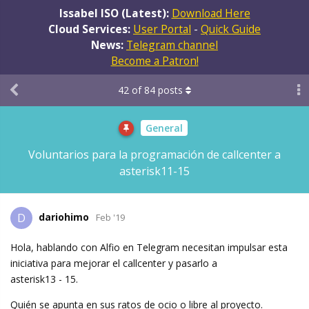
Issabel ISO (Latest):
Download Here
Cloud Services:
User Portal
-
Quick Guide
News:
Telegram channel
Become a Patron!
42
of
84
posts
General
Voluntarios para la programación de callcenter a
asterisk11-15
dariohimo
D
Feb '19
Hola, hablando con Alfio en Telegram necesitan impulsar esta
iniciativa para mejorar el callcenter y pasarlo a
asterisk13 - 15.
Quién se apunta en sus ratos de ocio o libre al proyecto.