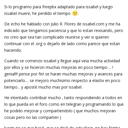
Si lo programo para freepbx adaptado para issabel y luego
issabel muere, he perdido el tiempo
.
De echo he hablado con Julio R. Flores de issabel.com y me ha
indicado que tengamos paciencia y que lo estan revisando, pero
no creo que sea tan complicado reunirse y ver si quieren
continuar con el .org o dejarlo de lado como parece que estan
haciendo.
Cuando se comenzo issabel y llegue aquí veia mucha actividad
por ellos y se hicieron muchas mejoras en poco tiempo ... !
genial!!! pense por fin! se haran muchas mejoras y avances para
potenciarlo.... se mejoro muchisimo respecto a elastix en poco
tiempo... y aposté mucho mas por issabel.
He intentado contribuir mucho , tanto respondiendo a todos en
lo que pueda en el foro como en telegran y programando lo que
he podido mejorar y compartiendolo ( que muchos mejoran
cosas pero no las comparten )
luego no se que hasó, que se dejó de actualizar, no hay forma