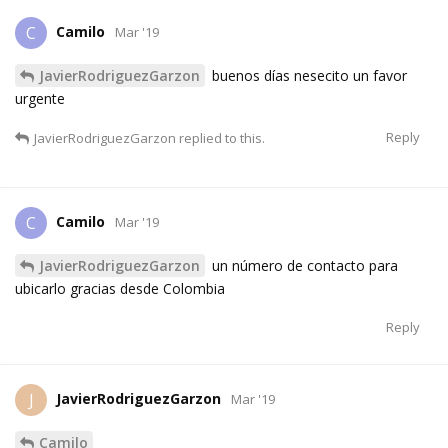
Camilo
C
Mar '19
JavierRodriguezGarzon
buenos días nesecito un favor
urgente
Reply
JavierRodriguezGarzon
replied to this.
Camilo
C
Mar '19
JavierRodriguezGarzon
un número de contacto para
ubicarlo gracias desde Colombia
Reply
JavierRodriguezGarzon
J
Mar '19
Camilo