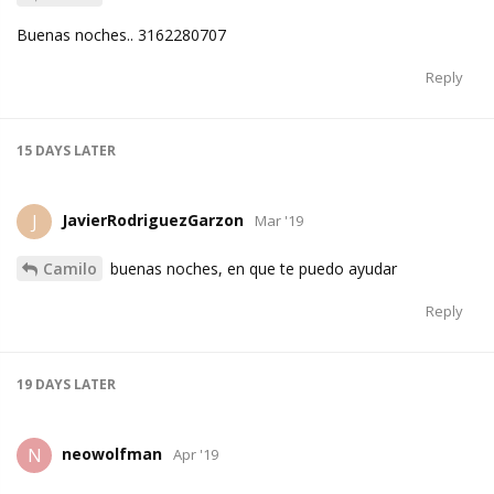
Buenas noches.. 3162280707
Reply
15 DAYS
LATER
JavierRodriguezGarzon
J
Mar '19
Camilo
buenas noches, en que te puedo ayudar
Reply
19 DAYS
LATER
neowolfman
N
Apr '19