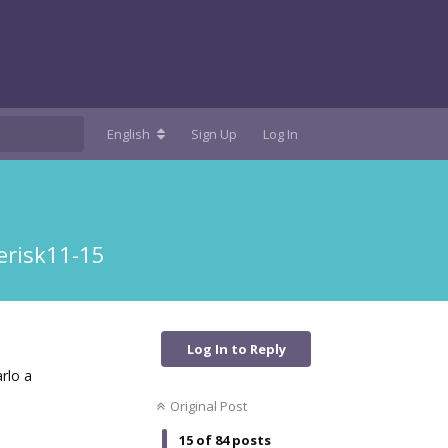
English
Sign Up
Log In
erisk11-15
Log In to Reply
rlo a
Original Post
15
of
84
posts