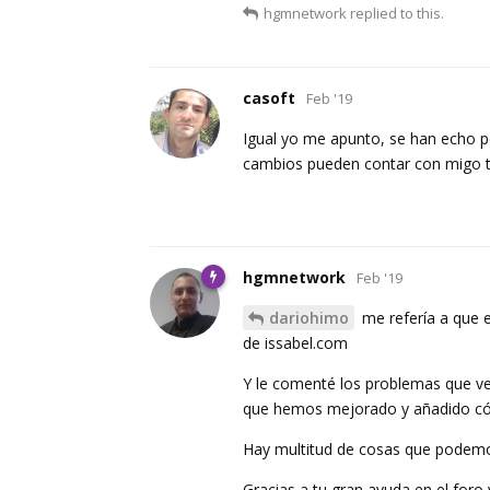
hgmnetwork
replied to this.
casoft
Feb '19
Igual yo me apunto, se han echo pe
cambios pueden contar con migo 
hgmnetwork
Feb '19
dariohimo
me refería a que e
de issabel.com
Y le comenté los problemas que v
que hemos mejorado y añadido códi
Hay multitud de cosas que podemo
Gracias a tu gran ayuda en el for