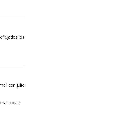
Reply
eflejados los
Reply
ail con julio
uchas cosas