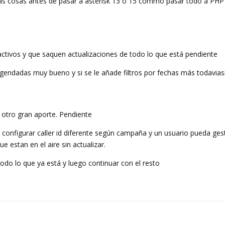
ias cosas antes de pasar a asterisk 13 o 15 cómmo pasar todo a PHP 
activos y que saquen actualizaciones de todo lo que está pendiente
gendadas muy bueno y si se le añade filtros por fechas más todavias
as otro gran aporte. Pendiente
er configurar caller id diferente según campaña y un usuario pueda ges
e estan en el aire sin actualizar.
do lo que ya está y luego continuar con el resto