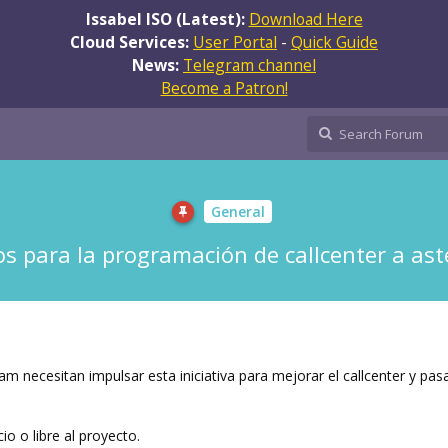
Issabel ISO (Latest):
Download Here
Cloud Services:
User Portal
-
Quick Guide
News:
Telegram channel
Become a Patron!
General
os para la programación de callcenter a ast
m necesitan impulsar esta iniciativa para mejorar el callcenter y pasa
o o libre al proyecto.