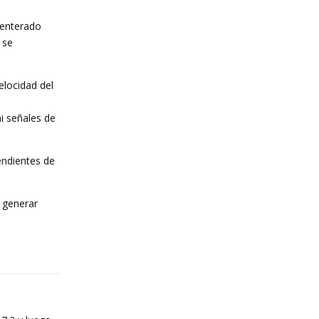
 enterado
 se
elocidad del
i señales de
endientes de
 generar
Reply