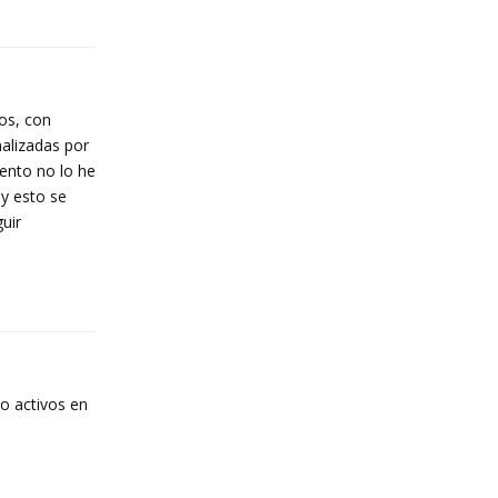
Reply
os, con
alizadas por
ento no lo he
 y esto se
uir
Reply
o activos en