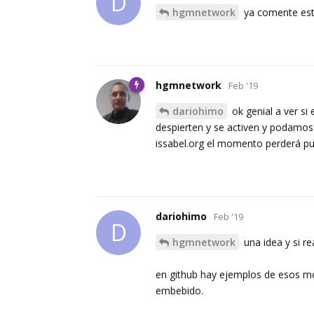
D
hgmnetwork
ya comente esto
hgmnetwork
Feb '19
dariohimo
ok genial a ver si
despierten y se activen y podamo
issabel.org el momento perderá pub
dariohimo
Feb '19
D
hgmnetwork
una idea y si r
en github hay ejemplos de esos mód
embebido.