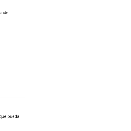
donde
Reply
Reply
 que pueda