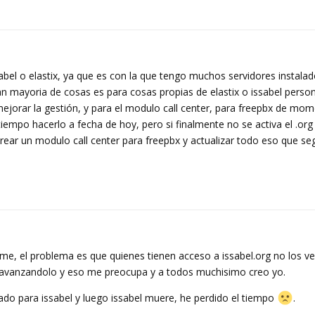
bel o elastix, ya que es con la que tengo muchos servidores instalad
n mayoria de cosas es para cosas propias de elastix o issabel person
ejorar la gestión, y para el modulo call center, para freepbx de mom
mpo hacerlo a fecha de hoy, pero si finalmente no se activa el .org
rear un modulo call center para freepbx y actualizar todo eso que seg
me, el problema es que quienes tienen acceso a issabel.org no los ve
r avanzandolo y eso me preocupa y a todos muchisimo creo yo.
ado para issabel y luego issabel muere, he perdido el tiempo
.