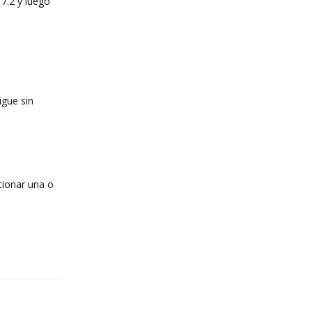
7.2 y luego
igue sin
tionar una o
Reply