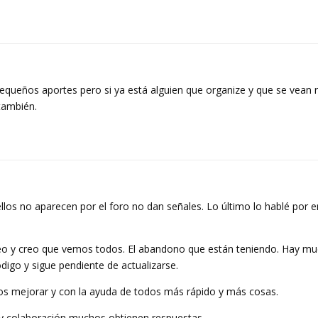
queños aportes pero si ya está alguien que organize y que se vean r
también.
llos no aparecen por el foro no dan señales. Lo último lo hablé por em
eo y creo que vemos todos. El abandono que están teniendo. Hay m
go y sigue pendiente de actualizarse.
s mejorar y con la ayuda de todos más rápido y más cosas.
o y colaboración muchos obtienen respuestas.