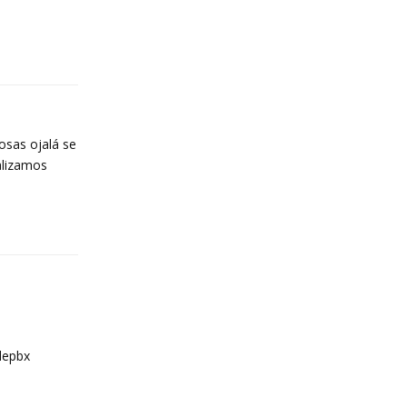
Reply
osas ojalá se
alizamos
Reply
lepbx