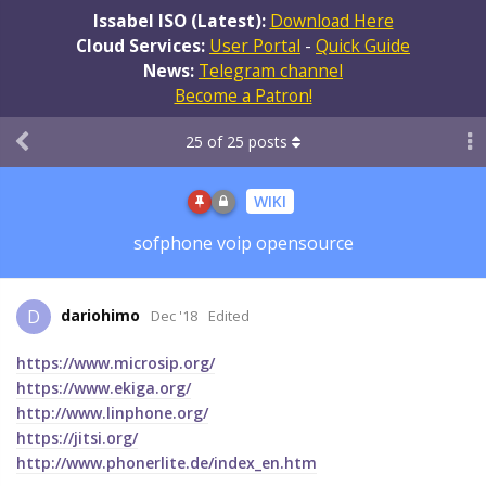
Issabel ISO (Latest):
Download Here
Cloud Services:
User Portal
-
Quick Guide
News:
Telegram channel
Become a Patron!
25
of
25
posts
WIKI
sofphone voip opensource
dariohimo
D
Dec '18
Edited
https://www.microsip.org/
https://www.ekiga.org/
http://www.linphone.org/
https://jitsi.org/
http://www.phonerlite.de/index_en.htm