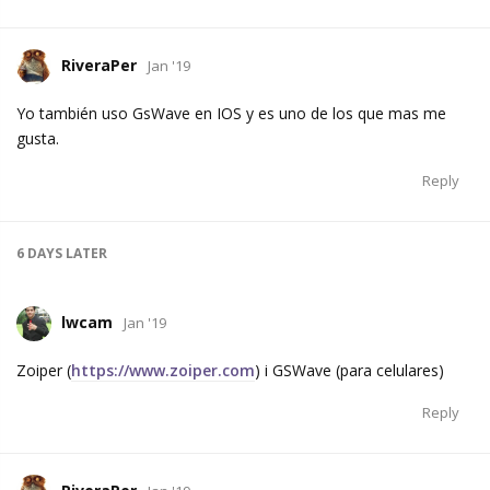
RiveraPer
Jan '19
Yo también uso GsWave en IOS y es uno de los que mas me
gusta.
Reply
6 DAYS
LATER
lwcam
Jan '19
Zoiper (
https://www.zoiper.com
) i GSWave (para celulares)
Reply