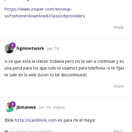
https://www.zoiper.com/en/voip-
softphone/download/classic#providers
Reply
hgmnetwork
Jan '19
si se que esta la classic todavia pero no la van a continuar y es
una pena para los que solo lo usamos para telefonia. si te fijas
te sale en la web (soon to be discontinued)
Reply
jbmanwe
Jan '19
Edited
Blink
http://icanblink.com
es para mi el mejor.
Reply
wcardona
replied to this.