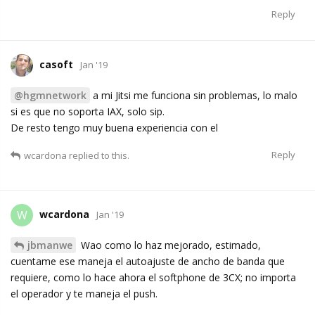
Reply
casoft
Jan '19
@hgmnetwork
a mi Jitsi me funciona sin problemas, lo malo
si es que no soporta IAX, solo sip.
De resto tengo muy buena experiencia con el
Reply
wcardona
replied to this.
wcardona
W
Jan '19
jbmanwe
Wao como lo haz mejorado, estimado,
cuentame ese maneja el autoajuste de ancho de banda que
requiere, como lo hace ahora el softphone de 3CX; no importa
el operador y te maneja el push.