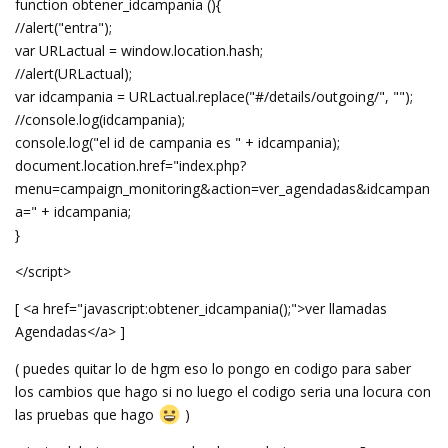
function obtener_idcampania (){
//alert("entra");
var URLactual = window.location.hash;
//alert(URLactual);
var idcampania = URLactual.replace("#/details/outgoing/", "");
//console.log(idcampania);
console.log("el id de campania es " + idcampania);
document.location.href="index.php?
menu=campaign_monitoring&action=ver_agendadas&idcampan
a=" + idcampania;
}
</script>
[ <a href="javascript:obtener_idcampania();">ver llamadas
Agendadas</a> ]
( puedes quitar lo de hgm eso lo pongo en codigo para saber
los cambios que hago si no luego el codigo seria una locura con
las pruebas que hago
)