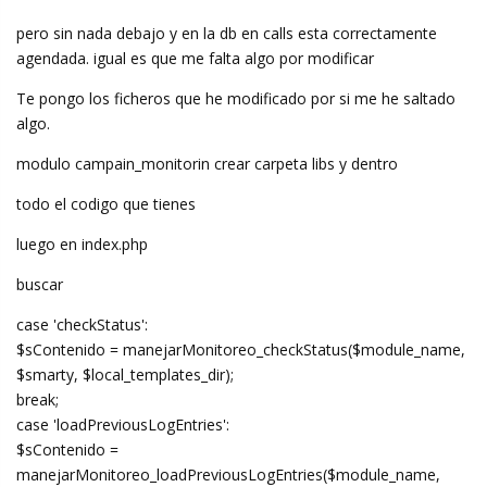
pero sin nada debajo y en la db en calls esta correctamente
agendada. igual es que me falta algo por modificar
Te pongo los ficheros que he modificado por si me he saltado
algo.
modulo campain_monitorin crear carpeta libs y dentro
todo el codigo que tienes
luego en index.php
buscar
case 'checkStatus':
$sContenido = manejarMonitoreo_checkStatus($module_name,
$smarty, $local_templates_dir);
break;
case 'loadPreviousLogEntries':
$sContenido =
manejarMonitoreo_loadPreviousLogEntries($module_name,