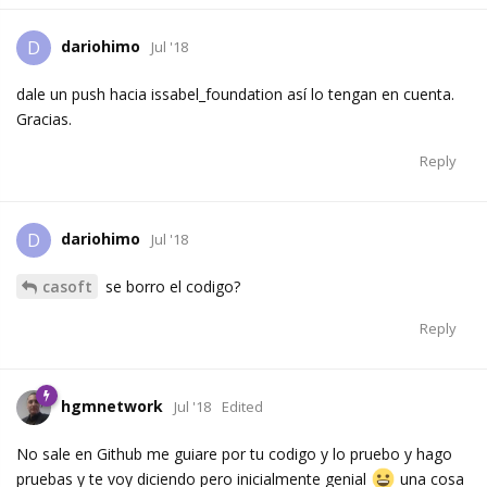
dariohimo
D
Jul '18
dale un push hacia issabel_foundation así lo tengan en cuenta.
Gracias.
Reply
dariohimo
D
Jul '18
casoft
se borro el codigo?
Reply
hgmnetwork
Jul '18
Edited
No sale en Github me guiare por tu codigo y lo pruebo y hago
pruebas y te voy diciendo pero inicialmente genial
una cosa