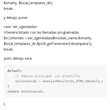
$smarty, $local_templates_dir);
break;
y debajo poner
case 'ver_agendadas':
//Genera listado con las llamadas programadas
$sContenido = ver_agendadas($module_name,$smarty,
$local_templates_dir,$pDB,getParameter('idcampana'));
break;
justo debajo esta
default
:

// Página principal con plantilla
    $sContenido = manejarMonitoreo_HTML($module_name
return
 $sContenido;
}