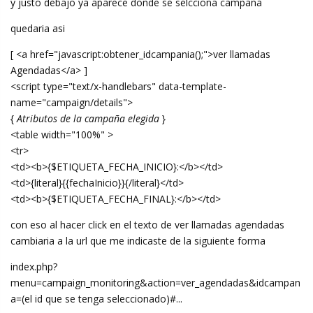
y justo debajo ya aparece donde se selcciona campaña
quedaria asi
[ <a href="javascript:obtener_idcampania();">ver llamadas
Agendadas</a> ]
<script type="text/x-handlebars" data-template-
name="campaign/details">
{
Atributos de la campaña elegida
}
<table width="100%" >
<tr>
<td><b>{$ETIQUETA_FECHA_INICIO}:</b></td>
<td>{literal}{{fechaInicio}}{/literal}</td>
<td><b>{$ETIQUETA_FECHA_FINAL}:</b></td>
con eso al hacer click en el texto de ver llamadas agendadas
cambiaria a la url que me indicaste de la siguiente forma
index.php?
menu=campaign_monitoring&action=ver_agendadas&idcampan
a=(el id que se tenga seleccionado)#...