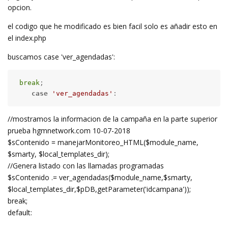
opcion.
el codigo que he modificado es bien facil solo es añadir esto en
el index.php
buscamos case 'ver_agendadas':
break
;

case
'ver_agendadas'
:
//mostramos la informacion de la campaña en la parte superior
prueba hgmnetwork.com 10-07-2018
$sContenido = manejarMonitoreo_HTML($module_name,
$smarty, $local_templates_dir);
//Genera listado con las llamadas programadas
$sContenido .= ver_agendadas($module_name,$smarty,
$local_templates_dir,$pDB,getParameter('idcampana'));
break;
default: