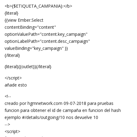
<b>{$ETIQUETA_CAMPANIA}:</b>
{literal}
{{view Ember.Select
contentBinding="content"
optionValuePath="content.key_campaign"
optionLabelPath="content.desc_campaign"
valueBinding="key_campaign" }}
{/literal}
{literal}{{outlet}}{/literal}
</script>
añade esto
<!--
creado por hgmnetwork.com 09-07-2018 para pruebas
funcion para obtener el id de campaña en funcion del hash
ejemplo #/details/outgoing/10 nos devuelve 10
-->
<script>