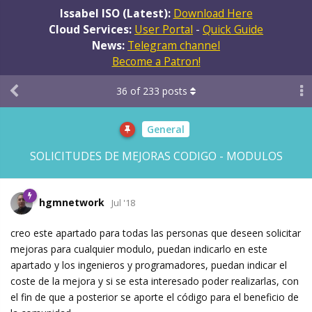
Issabel ISO (Latest):
Download Here
Cloud Services:
User Portal
-
Quick Guide
News:
Telegram channel
Become a Patron!
36
of
233
posts
General
SOLICITUDES DE MEJORAS CODIGO - MODULOS
hgmnetwork
Jul '18
creo este apartado para todas las personas que deseen solicitar
mejoras para cualquier modulo, puedan indicarlo en este
apartado y los ingenieros y programadores, puedan indicar el
coste de la mejora y si se esta interesado poder realizarlas, con
el fin de que a posterior se aporte el código para el beneficio de