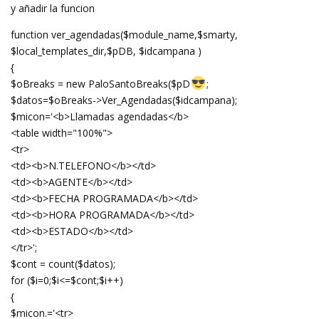
y añadir la funcion
function ver_agendadas($module_name,$smarty,
$local_templates_dir,$pDB, $idcampana )
{
$oBreaks = new PaloSantoBreaks($pD
;
$datos=$oBreaks->Ver_Agendadas($idcampana);
$micon='<b>Llamadas agendadas</b>
<table width="100%">
<tr>
<td><b>N.TELEFONO</b></td>
<td><b>AGENTE</b></td>
<td><b>FECHA PROGRAMADA</b></td>
<td><b>HORA PROGRAMADA</b></td>
<td><b>ESTADO</b></td>
</tr>';
$cont = count($datos);
for ($i=0;$i<=$cont;$i++)
{
$micon.='<tr>