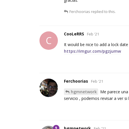
gracias.
Ferchoorias
replied to this.
CooLeRRS
Feb '21
C
It would be nice to add a lock date
https://imgur.com/pgzjumw
Ferchoorias
Feb '21
hgmnetwork
Me parece una e
servicio , podemos revisar a ver si
hgmnetwork
Feb '21