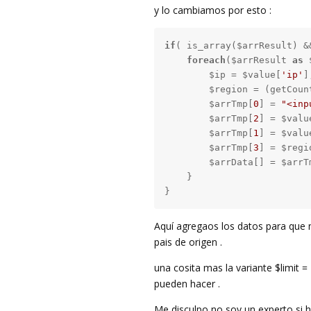
y lo cambiamos por esto :
if
( is_array($arrResult) &
foreach
($arrResult 
as
 
        $ip = $value[
'ip'
];
        $region = (getCoun
        $arrTmp[
0
] = 
"<inp
        $arrTmp[
2
] = $valu
        $arrTmp[
1
] = $valu
        $arrTmp[
3
] = $regio
        $arrData[] = $arrTm
    }

}
Aquí agregaos los datos para que no
pais de origen .
una cosita mas la variante $limit =
pueden hacer .
Me disculpo no soy un experto si h