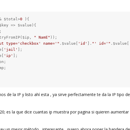
& $total>
0
 ){

$key => $value){



tryFromIP($ip, 
" NamE"
));

ut type='checkbox' name='"
.$value[
'id'
].
"' id='"
.$value[
e[
'jail'
];

e[
'ip'
];

n;

p;

s de la IP y listo ahí esta , ya sirve perfectamente te da la IP tipo d
 20; es la que dice cuantas ip muestra por pagina si quieren aumentar 
ay un mejor método , interesante , quiero ahora poner la bandera del