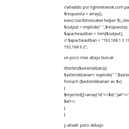
//añadido por hgmnetwork.com para
$respuesta = array();
exec('/usr/bin/issabel-helper fb_cl
$output = implode(" ",$respuesta);
$apacheautban = trim($output);
// $apacheautban = "192.168.1.3 1
192.168.9.2";
un poco mas abajo buscar
if(strlen($asteriskban)){
$asteriskbanarr= explode(" ",$aster
foreach ($asteriskbanarr as $v)
{
$rejected[]=array("id"=>$id,"jail"=>
$id++;
}
}
y añadir justo debajo