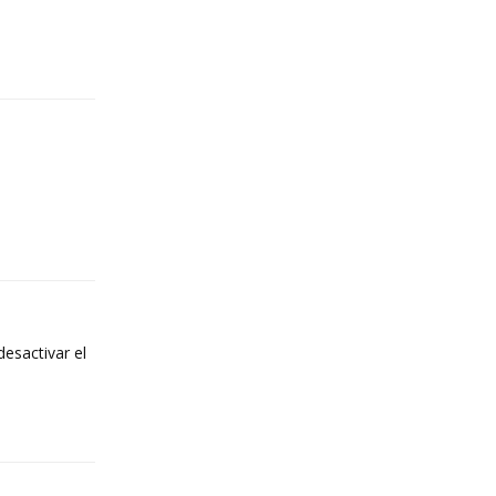
Reply
Reply
esactivar el
Reply