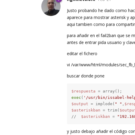
Justo probando he dado como hace
aparece para mostrar asterisk y ap
aqui tambien como para compartirl
para añadir en el fail2ban que se 
antes de entrar pida usuario y clav
editar el fichero
vi /var/www/html/modules/sec_fb_
buscar donde pone
$respuesta
exec
(
'/usr/bin/issabel-hel
$output
 = implode(
" "
,
$res
$asteriskban
 = trim(
$outpu
//  
$asteriskban
 = 
"192.16
y justo debajo añadir el código con