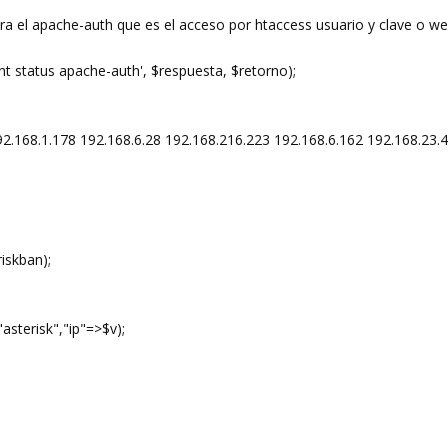
 el apache-auth que es el acceso por htaccess usuario y clave o w
ient status apache-auth', $respuesta, $retorno);
92.168.1.178 192.168.6.28 192.168.216.223 192.168.6.162 192.168.23.
iskban);
"asterisk","ip"=>$v);