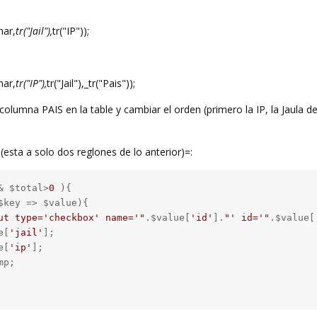
nar,
tr("Jail"),
tr("IP"));
nar,
tr("IP"),
tr("Jail"),_tr("Pais"));
olumna PAIS en la table y cambiar el orden (primero la IP, la Jaula de
(esta a solo dos reglones de lo anterior)=:
& $total>
0
 ){

$key => $value){

ut type='checkbox' name='"
.$value[
'id'
].
"' id='"
.$value[
e[
'jail'
];

e[
'ip'
];

p;
