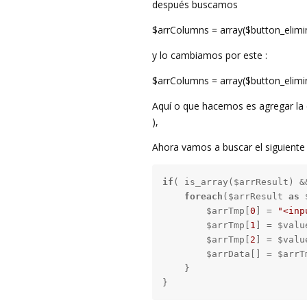
después buscamos
$arrColumns = array($button_elimi
y lo cambiamos por este :
$arrColumns = array($button_elimi
Aquí o que hacemos es agregar la c
),
Ahora vamos a buscar el siguiente 
if
( is_array($arrResult) &
foreach
($arrResult 
as
 
        $arrTmp[
0
] = 
"<inp
        $arrTmp[
1
] = $valu
        $arrTmp[
2
] = $valu
        $arrData[] = $arrTm
    }

}