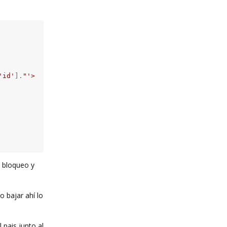
'id'
].
"'>"
;

e bloqueo y
o bajar ahí lo
 pais junto al