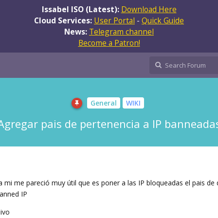
Issabel ISO (Latest):
Download Here
Cloud Services:
User Portal
-
Quick Guide
News:
Telegram channel
Become a Patron!
General
WIKI
Agregar pais de pertenencia a IP banneada
a mi me pareció muy útil que es poner a las IP bloqueadas el pais de
Banned IP
ivo