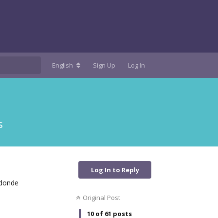
English
Sign Up
Log In
s
Log In to Reply
 donde
Original Post
10
of
61
posts