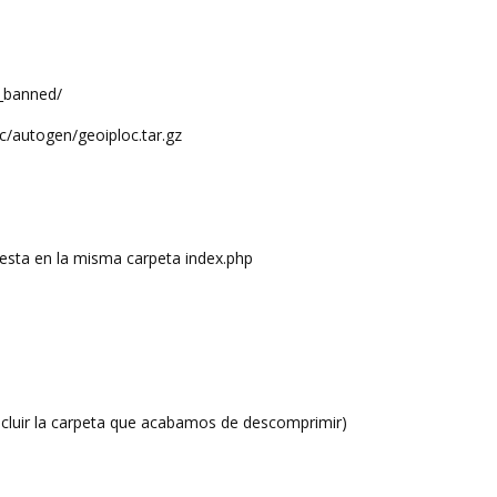
_banned/
c/autogen/geoiploc.tar.gz
esta en la misma carpeta index.php
cluir la carpeta que acabamos de descomprimir)