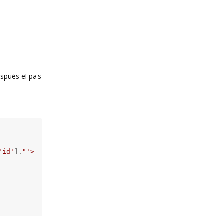
spués el pais
'id'
].
"'>"
;
