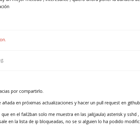
ación
ion.
ag
.
acias por compartirlo.
e añada en próximas actualizaciones y hacer un pull request en github
ue en el fail2ban solo me muestra en las jail(jaula) asterisk y sshd ,
le en la lista de ip bloqueadas, no se si alguien lo ha podido modifi