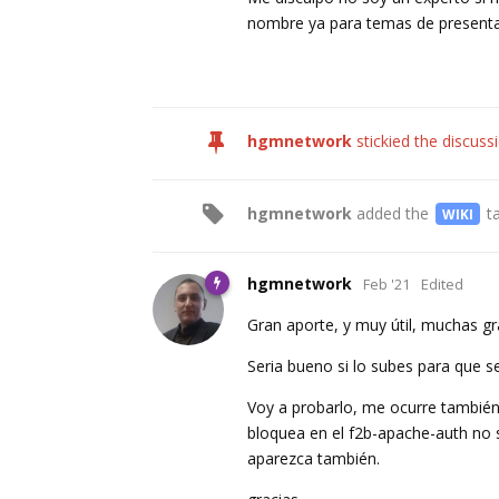
nombre ya para temas de present
hgmnetwork
stickied the discuss
hgmnetwork
added the
t
WIKI
hgmnetwork
Feb '21
Edited
Gran aporte, y muy útil, muchas gr
Seria bueno si lo subes para que s
Voy a probarlo, me ocurre también q
bloquea en el f2b-apache-auth no sa
aparezca también.