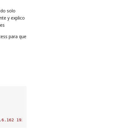
ado solo
nte y explico
nes
cess para que
.6.162 192.168.23.41 192.168.9.2"
;