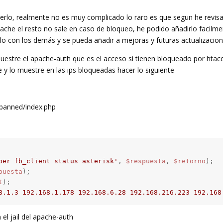
rlo, realmente no es muy complicado lo raro es que segun he revis
ache el resto no sale en caso de bloqueo, he podido añadirlo facilme
o con los demás y se pueda añadir a mejoras y futuras actualizacio
muestre el apache-auth que es el acceso si tienen bloqueado por htac
e y lo muestre en las ips bloqueadas hacer lo siguiente
banned/index.php
per fb_client status asterisk'
, 
$respuesta
, 
$retorno
puesta
t
);

8.1.3 192.168.1.178 192.168.6.28 192.168.216.223 192.168
 el jail del apache-auth