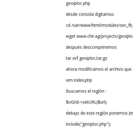
geoiploc.php
desde consola digitamos
cd /var/www/html/modules/sec_fb
wget www.chir.ag/projects/geoiplo
después descomprimimos
tar xvf geoiploc.tar.gz
ahora modificamos el archivo que 
vim index.php
Buscamos el reglón :
$oGrid->setURL($url);
debajo de este reglón ponemos (in
include("geoiploc.php");