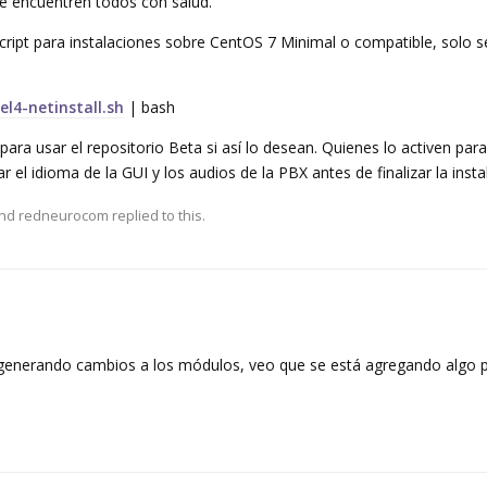
 encuentren todos con salud.
cript para instalaciones sobre CentOS 7 Minimal o compatible, solo 
el4-netinstall.sh
| bash
ara usar el repositorio Beta si así lo desean. Quienes lo activen par
el idioma de la GUI y los audios de la PBX antes de finalizar la insta
and
redneurocom
replied to this.
 generando cambios a los módulos, veo que se está agregando algo 