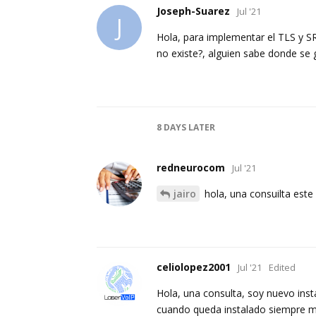
Joseph-Suarez
Jul '21
J
Hola, para implementar el TLS y SRT
no existe?, alguien sabe donde se 
8 DAYS
LATER
redneurocom
Jul '21
jairo
hola, una consuilta este
celiolopez2001
Jul '21
Edited
Hola, una consulta, soy nuevo ins
cuando queda instalado siempre me a