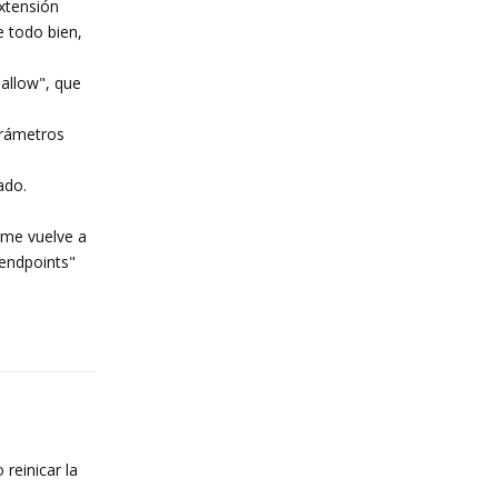
extensión
e todo bien,
"allow", que
parámetros
ado.
 me vuelve a
 endpoints"
Reply
reinicar la