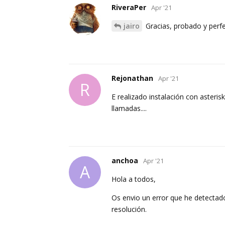
RiveraPer
Apr '21
jairo
Gracias, probado y perfec
Rejonathan
Apr '21
R
E realizado instalación con asteri
llamadas....
anchoa
Apr '21
A
Hola a todos,
Os envio un error que he detectado 
resolución.