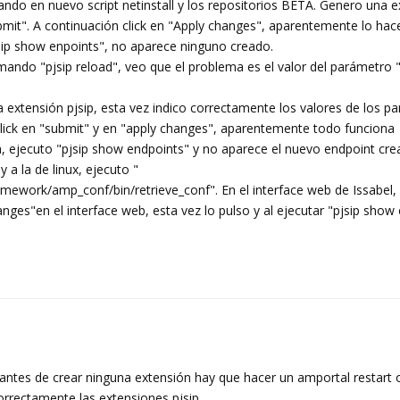
ndo en nuevo script netinstall y los repositorios BETA. Genero una 
ubmit". A continuación click en "Apply changes", aparentemente lo hac
pjsip show enpoints", no aparece ninguno creado.
ando "pjsip reload", veo que el problema es el valor del parámetro 
ra extensión pjsip, esta vez indico correctamente los valores de los 
 click en "submit" y en "apply changes", aparentemente todo funciona
a, ejecuto "pjsip show endpoints" y no aparece el nuevo endpoint cre
 a la de linux, ejecuto "
work/amp_conf/bin/retrieve_conf". En el interface web de Issabel,
nges"en el interface web, esta vez lo pulso y al ejecutar "pjsip show
 antes de crear ninguna extensión hay que hacer un amportal restart o 
rrectamente las extensiones pjsip.