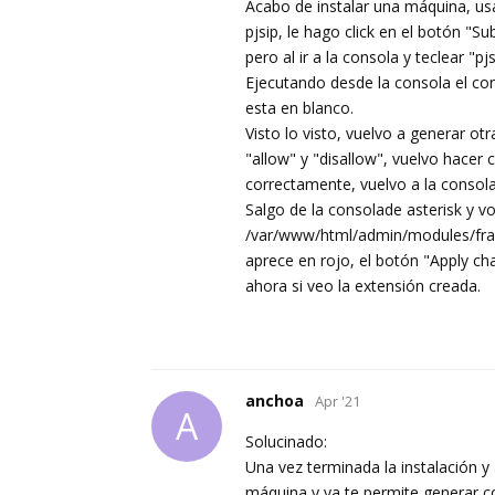
Acabo de instalar una máquina, usa
pjsip, le hago click en el botón "S
pero al ir a la consola y teclear "
Ejecutando desde la consola el com
esta en blanco.
Visto lo visto, vuelvo a generar ot
"allow" y "disallow", vuelvo hacer
correctamente, vuelvo a la consol
Salgo de la consolade asterisk y voy
/var/www/html/admin/modules/frame
aprece en rojo, el botón "Apply cha
ahora si veo la extensión creada.
anchoa
Apr '21
A
Solucinado:
Una vez terminada la instalación y
máquina y ya te permite generar co