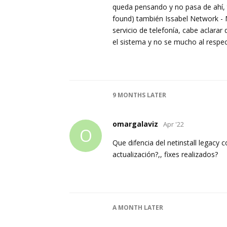
queda pensando y no pasa de ahí, t
found) también Issabel Network - M
servicio de telefonía, cabe aclar
el sistema y no se mucho al respe
9 MONTHS
LATER
omargalaviz
Apr '22
O
Que difencia del netinstall legacy 
actualización?,, fixes realizados?
A MONTH
LATER