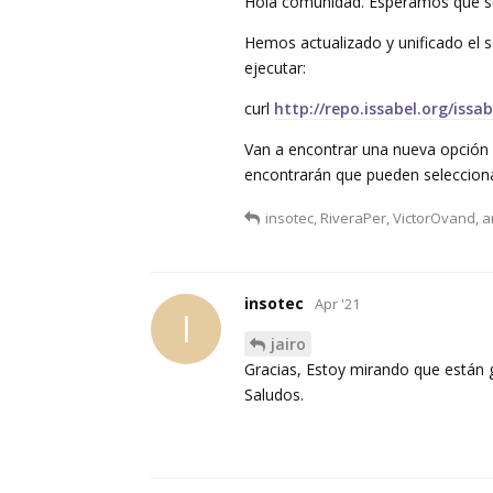
Hola comunidad. Esperamos que se
Hemos actualizado y unificado el s
ejecutar:
curl
http://repo.issabel.org/issab
Van a encontrar una nueva opción p
encontrarán que pueden seleccionar 
insotec
,
RiveraPer
,
VictorOvand
, 
insotec
Apr '21
I
jairo
Gracias, Estoy mirando que están
Saludos.