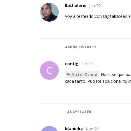
llathulerie
Jun '22
Voy a testearlo con DigitalOcean e
4 MONTHS
LATER
contig
Oct '22
C
VictorOvand
Hola, se que pa
cada tanto. Pudiste solucionar tu
14 DAYS
LATER
ldanielrz
Nov '22