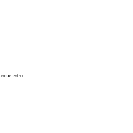
Reply
aunque entro
Reply