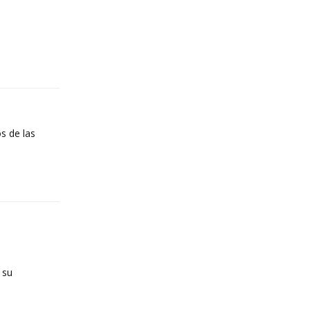
Reply
s de las
Reply
 su