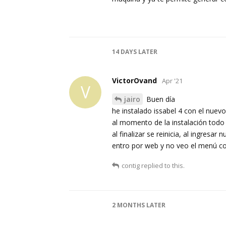
14 DAYS
LATER
VictorOvand
Apr '21
V
jairo
Buen día
he instalado issabel 4 con el nuev
al momento de la instalación todo 
al finalizar se reinicia, al ingres
entro por web y no veo el menú co
contig
replied to this.
2 MONTHS
LATER