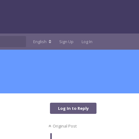
English
Sign Up
Log In
Log In to Reply
Original Post