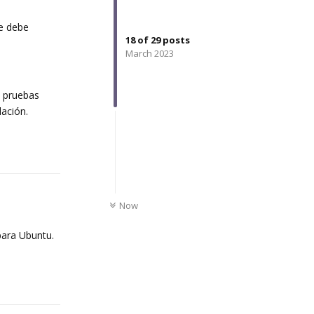
se debe
18
of
29
posts
March 2023
a pruebas
lación.
Reply
UNREAD
Now
para Ubuntu.
Reply