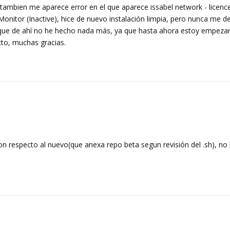
ambien me aparece error en el que aparece issabel network - licence
onitor (Inactive), hice de nuevo instalación limpia, pero nunca me de
ar que de ahí no he hecho nada más, ya que hasta ahora estoy empeza
cto, muchas gracias.
con respecto al nuevo(que anexa repo beta segun revisión del .sh), no