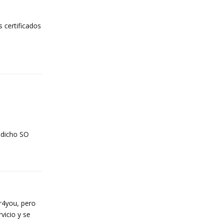
s certificados
Reply
n dicho SO
Reply
r4you, pero
vicio y se