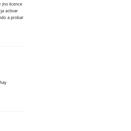
 (no licence
ja activar
ndo a probar
Reply
 hay
Reply