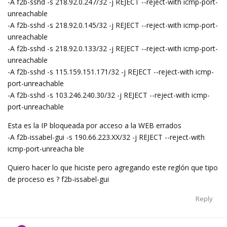
-A f2b-sshd -s 218.92.0.247/32 -j REJECT --reject-with icmp-port-
unreachable
-A f2b-sshd -s 218.92.0.145/32 -j REJECT --reject-with icmp-port-
unreachable
-A f2b-sshd -s 218.92.0.133/32 -j REJECT --reject-with icmp-port-
unreachable
-A f2b-sshd -s 115.159.151.171/32 -j REJECT --reject-with icmp-
port-unreachable
-A f2b-sshd -s 103.246.240.30/32 -j REJECT --reject-with icmp-
port-unreachable
Esta es la IP bloqueada por acceso a la WEB errados
-A f2b-issabel-gui -s 190.66.223.XX/32 -j REJECT --reject-with
icmp-port-unreacha ble
Quiero hacer lo que hiciste pero agregando este reglón que tipo
de proceso es ? f2b-issabel-gui
Reply