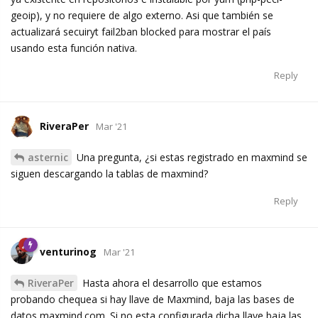
geoip), y no requiere de algo externo. Asi que también se
actualizará secuiryt fail2ban blocked para mostrar el país
usando esta función nativa.
Reply
RiveraPer
Mar '21
asternic
Una pregunta, ¿si estas registrado en maxmind se
siguen descargando la tablas de maxmind?
Reply
venturinog
Mar '21
RiveraPer
Hasta ahora el desarrollo que estamos
probando chequea si hay llave de Maxmind, baja las bases de
datos maxmind.com. Si no esta configurada dicha llave baja las