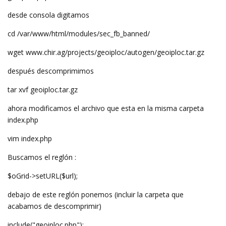
desde consola digitamos
cd /var/www/html/modules/sec_fb_banned/
wget www.chir.ag/projects/geoiploc/autogen/geoiploc.tar.gz
después descomprimimos
tar xvf geoiploc.tar.gz
ahora modificamos el archivo que esta en la misma carpeta
index.php
vim index.php
Buscamos el reglón :
$oGrid->setURL($url);
debajo de este reglón ponemos (incluir la carpeta que
acabamos de descomprimir)
include("geoiploc.php");