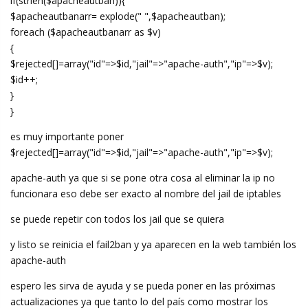
if(strlen($apacheautban)){
$apacheautbanarr= explode(" ",$apacheautban);
foreach ($apacheautbanarr as $v)
{
$rejected[]=array("id"=>$id,"jail"=>"apache-auth","ip"=>$v);
$id++;
}
}
es muy importante poner
$rejected[]=array("id"=>$id,"jail"=>"apache-auth","ip"=>$v);
apache-auth ya que si se pone otra cosa al eliminar la ip no
funcionara eso debe ser exacto al nombre del jail de iptables
se puede repetir con todos los jail que se quiera
y listo se reinicia el fail2ban y ya aparecen en la web también los
apache-auth
espero les sirva de ayuda y se pueda poner en las próximas
actualizaciones ya que tanto lo del país como mostrar los