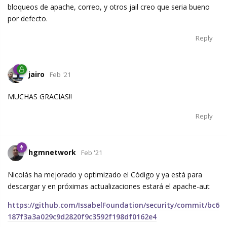
bloqueos de apache, correo, y otros jail creo que seria bueno
por defecto.
Reply
jairo
Feb '21
MUCHAS GRACIAS!!
Reply
hgmnetwork
Feb '21
Nicolás ha mejorado y optimizado el Código y ya está para
descargar y en próximas actualizaciones estará el apache-aut
https://github.com/IssabelFoundation/security/commit/bc6
187f3a3a029c9d2820f9c3592f198df0162e4