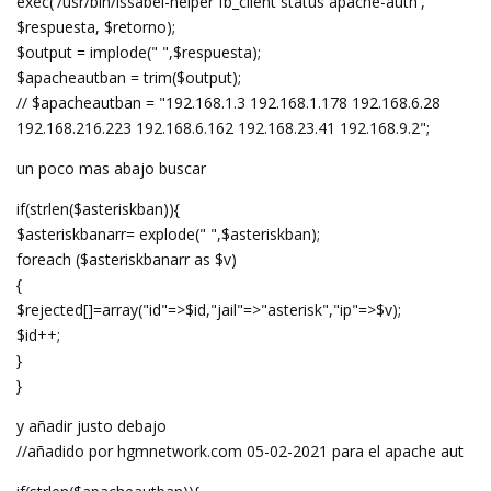
exec('/usr/bin/issabel-helper fb_client status apache-auth',
$respuesta, $retorno);
$output = implode(" ",$respuesta);
$apacheautban = trim($output);
// $apacheautban = "192.168.1.3 192.168.1.178 192.168.6.28
192.168.216.223 192.168.6.162 192.168.23.41 192.168.9.2";
un poco mas abajo buscar
if(strlen($asteriskban)){
$asteriskbanarr= explode(" ",$asteriskban);
foreach ($asteriskbanarr as $v)
{
$rejected[]=array("id"=>$id,"jail"=>"asterisk","ip"=>$v);
$id++;
}
}
y añadir justo debajo
//añadido por hgmnetwork.com 05-02-2021 para el apache aut