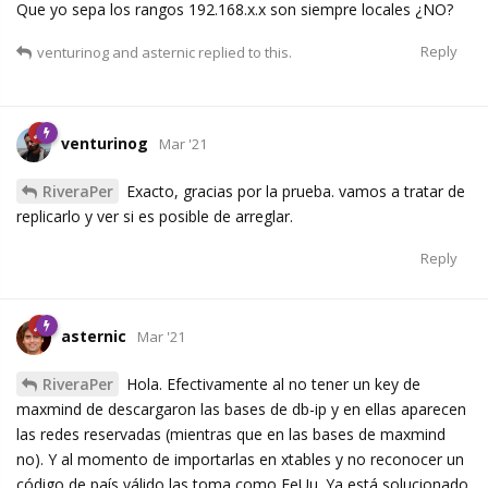
Que yo sepa los rangos 192.168.x.x son siempre locales ¿NO?
Reply
venturinog
and
asternic
replied to this.
venturinog
Mar '21
RiveraPer
Exacto, gracias por la prueba. vamos a tratar de
replicarlo y ver si es posible de arreglar.
Reply
asternic
Mar '21
RiveraPer
Hola. Efectivamente al no tener un key de
maxmind de descargaron las bases de db-ip y en ellas aparecen
las redes reservadas (mientras que en las bases de maxmind
no). Y al momento de importarlas en xtables y no reconocer un
código de país válido las toma como EeUu. Ya está solucionado.