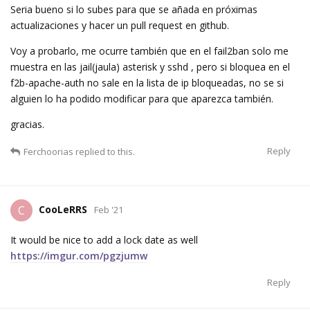
Seria bueno si lo subes para que se añada en próximas
actualizaciones y hacer un pull request en github.
Voy a probarlo, me ocurre también que en el fail2ban solo me
muestra en las jail(jaula) asterisk y sshd , pero si bloquea en el
f2b-apache-auth no sale en la lista de ip bloqueadas, no se si
alguien lo ha podido modificar para que aparezca también.
gracias.
Reply
Ferchoorias
replied to this.
CooLeRRS
C
Feb '21
It would be nice to add a lock date as well
https://imgur.com/pgzjumw
Reply