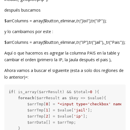
después buscamos
$arrColumns = array($button_eliminar,
tr("Jail"),
tr("IP"));
y lo cambiamos por este :
$arrColumns = array($button_eliminar,
tr("IP"),
tr("Jail"),_tr("Pais"));
Aquí o que hacemos es agregar la columna PAIS en la table y
cambiar el orden (primero la IP, la Jaula después el pais ),
Ahora vamos a buscar el siguiente (esta a solo dos reglones de
lo anterior)=:
if
( is_array($arrResult) && $total>
0
 ){

foreach
($arrResult 
as
 $key => $value){

        $arrTmp[
0
] = 
"<input type='checkbox' name='"
        $arrTmp[
1
] = $value[
'jail'
];

        $arrTmp[
2
] = $value[
'ip'
];

        $arrData[] = $arrTmp;

    }
