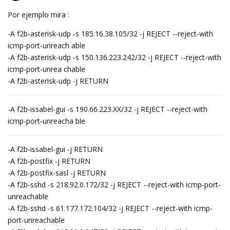
Por ejemplo mira :
-A f2b-asterisk-udp -s 185.16.38.105/32 -j REJECT --reject-with
icmp-port-unreach able
-A f2b-asterisk-udp -s 150.136.223.242/32 -j REJECT --reject-with
icmp-port-unrea chable
-A f2b-asterisk-udp -j RETURN
-A f2b-issabel-gui -s 190.66.223.XX/32 -j REJECT --reject-with
icmp-port-unreacha ble
-A f2b-issabel-gui -j RETURN
-A f2b-postfix -j RETURN
-A f2b-postfix-sasl -j RETURN
-A f2b-sshd -s 218.92.0.172/32 -j REJECT --reject-with icmp-port-
unreachable
-A f2b-sshd -s 61.177.172.104/32 -j REJECT --reject-with icmp-
port-unreachable