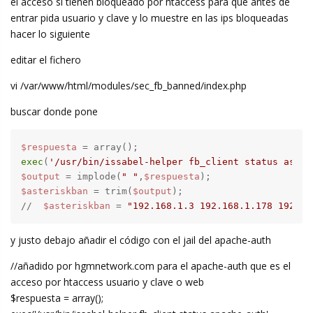
el acceso si tienen bloqueado por htaccess para que antes de
entrar pida usuario y clave y lo muestre en las ips bloqueadas
hacer lo siguiente
editar el fichero
vi /var/www/html/modules/sec_fb_banned/index.php
buscar donde pone
$respuesta
exec
(
'/usr/bin/issabel-helper fb_client status aster
$output
 = implode(
" "
,
$respuesta
$asteriskban
 = trim(
$output
);

//  
$asteriskban
 = 
"192.168.1.3 192.168.1.178 192.16
y justo debajo añadir el código con el jail del apache-auth
//añadido por hgmnetwork.com para el apache-auth que es el
acceso por htaccess usuario y clave o web
$respuesta = array();