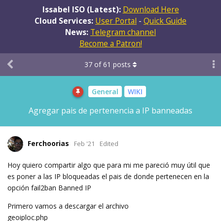
Issabel ISO (Latest):
Download Here
Cloud Services:
User Portal
-
Quick Guide
News:
Telegram channel
Become a Patron!
37
of
61
posts
General
WIKI
Agregar pais de pertenencia a IP banneadas
Ferchoorias
Feb '21
Edited
Hoy quiero compartir algo que para mi me pareció muy útil que
es poner a las IP bloqueadas el pais de donde pertenecen en la
opción fail2ban Banned IP
Primero vamos a descargar el archivo
geoiploc.php