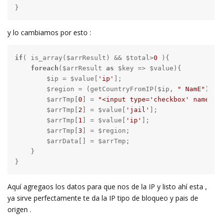
}
y lo cambiamos por esto :
if
( is_array($arrResult) && $total>
0
 ){

foreach
($arrResult 
as
 $key => $value){

        $ip = $value[
'ip'
];

        $region = (getCountryFromIP($ip, 
" NamE"
));

        $arrTmp[
0
] = 
"<input type='checkbox' name='"
        $arrTmp[
2
] = $value[
'jail'
];

        $arrTmp[
1
] = $value[
'ip'
];

        $arrTmp[
3
] = $region;

        $arrData[] = $arrTmp;

    }

}
Aquí agregaos los datos para que nos de la IP y listo ahí esta ,
ya sirve perfectamente te da la IP tipo de bloqueo y pais de
origen .