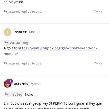
de Maxmind.
Reply
asternic
replied to this.
insotec
I
Mar '21
venturinog
Algo así:
https://www.vitalpbx.org/geo-firewall-add-on-
module/
Reply
asternic
replied to this.
asternic
Mar '21
insotec
Hola,
El módulo issabel-geoip_key SI PERMITE configurar el Key que
da maxmind. No hay que hacerlo manualmente según