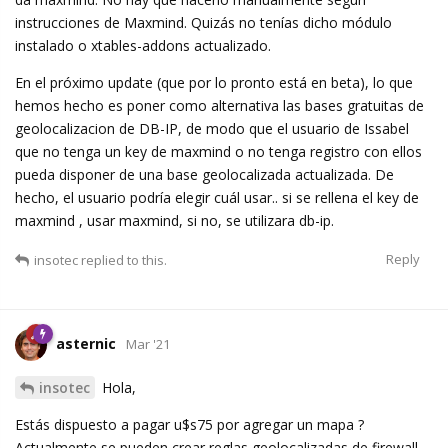
instrucciones de Maxmind. Quizás no tenías dicho módulo
instalado o xtables-addons actualizado.
En el próximo update (que por lo pronto está en beta), lo que
hemos hecho es poner como alternativa las bases gratuitas de
geolocalizacion de DB-IP, de modo que el usuario de Issabel
que no tenga un key de maxmind o no tenga registro con ellos
pueda disponer de una base geolocalizada actualizada. De
hecho, el usuario podría elegir cuál usar.. si se rellena el key de
maxmind , usar maxmind, si no, se utilizara db-ip.
Reply
insotec
replied to this.
asternic
Mar '21
insotec
Hola,
Estás dispuesto a pagar u$s75 por agregar un mapa ?
Actualmente se pueden crear reglas geolocalizadas de firewall