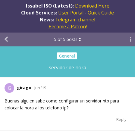
Issabel ISO (Latest):
Download Here
Cloud Services:
User Portal
-
Quick Guide
News:
Telegram channel
Become a Patron!
5
of
5
posts
General
servidor de hora
girago
G
Jun '19
Buenas alguien sabe como configurar un servidor ntp para
colocar la hora a los telefono ip?
Reply