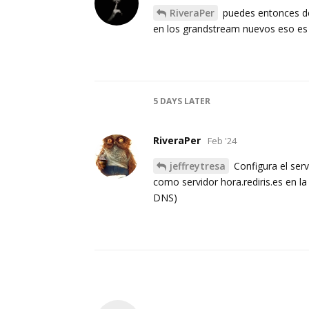
RiveraPer
puedes entonces dec
en los grandstream nuevos eso es
5 DAYS
LATER
RiveraPer
Feb '24
jeffreytresa
Configura el serv
como servidor hora.rediris.es en l
DNS)