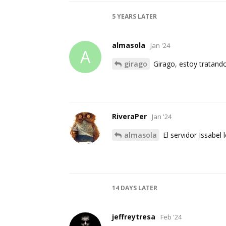
5 YEARS
LATER
almasola
Jan '24
A
girago
Girago, estoy tratando
RiveraPer
Jan '24
almasola
El servidor Issabel 
14 DAYS
LATER
jeffreytresa
Feb '24