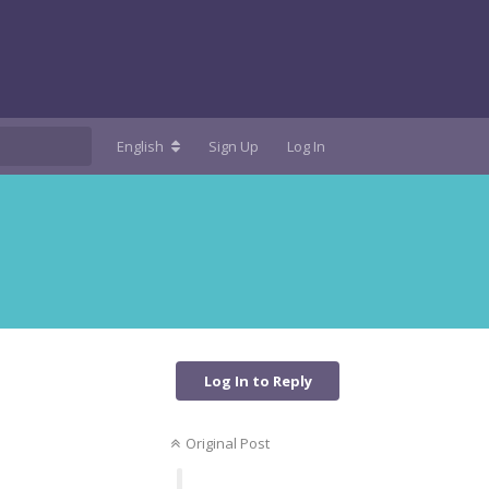
English
Sign Up
Log In
Log In to Reply
Original Post
Reply