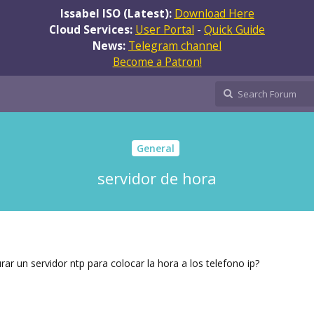
Issabel ISO (Latest):
Download Here
Cloud Services:
User Portal
-
Quick Guide
News:
Telegram channel
Become a Patron!
General
servidor de hora
r un servidor ntp para colocar la hora a los telefono ip?