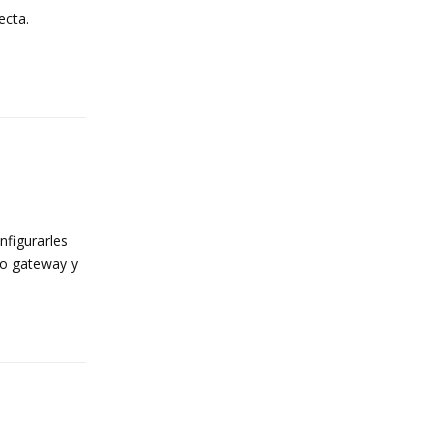
ecta.
Reply
nfigurarles
do gateway y
Reply