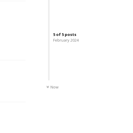
5
of
5
posts
February 2024
Reply
UNREAD
Now
Reply