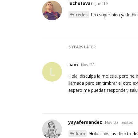
luchotovar
Jan '19
redes
bro super bien ya lo hi
5 YEARS
LATER
liam
Nov '23
L
Hola! disculpa la moletia, pero he 
llamada pero sin timbrar el otro ex
espero me puedas responder, sal
yayafernandez
Nov '23
Edited
liam
Hola si discas directo de