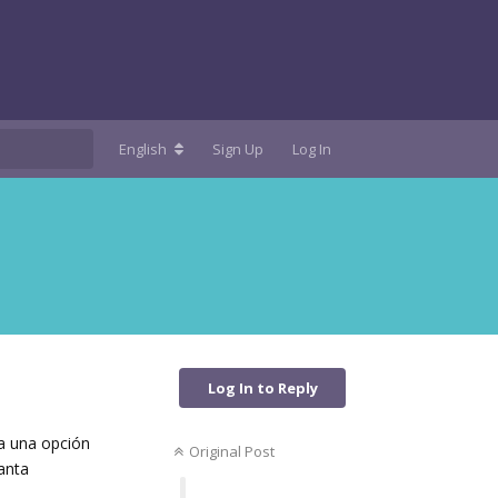
English
Sign Up
Log In
Log In to Reply
ía una opción
Original Post
anta