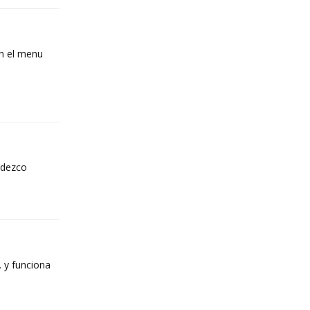
en el menu
Reply
adezco
Reply
. y funciona
Reply