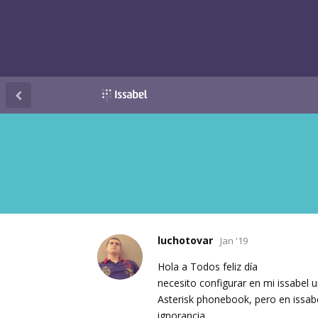
luchotovar
Jan '19
Hola a Todos feliz día
necesito configurar en mi issabel 
Asterisk phonebook, pero en issa
ignorancia