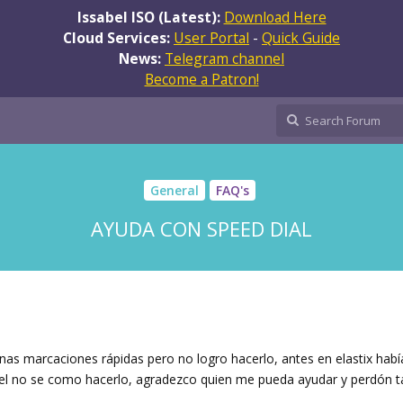
Issabel ISO (Latest):
Download Here
Cloud Services:
User Portal
-
Quick Guide
News:
Telegram channel
Become a Patron!
General
FAQ's
AYUDA CON SPEED DIAL
unas marcaciones rápidas pero no logro hacerlo, antes en elastix hab
bel no se como hacerlo, agradezco quien me pueda ayudar y perdón t