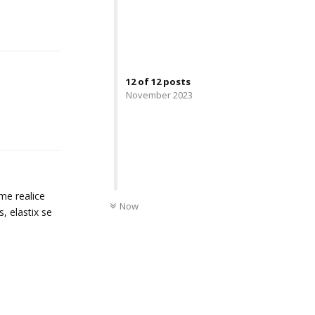
Reply
12
of
12
posts
November 2023
Reply
UNREAD
me realice
Now
, elastix se
Reply