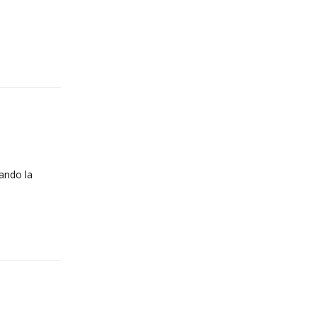
Reply
zando la
Reply