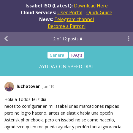
Issabel ISO (Latest):
Download Here
Cloud Services:
User Portal
-
Quick Guide
News:
Telegram channel
Become a Patron!
12
of
12
posts
General
FAQ's
AYUDA CON SPEED DIAL
luchotovar
Jan '19
Hola a Todos feliz día
necesito configurar en mi issabel unas marcaciones rápidas
pero no logro hacerlo, antes en elastix había una opción
Asterisk phonebook, pero en issabel no se como hacerlo,
agradezco quien me pueda ayudar y perdón tanta ignorancia