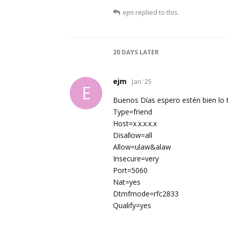
ejm
replied to this.
20 DAYS
LATER
ejm
Jan '25
E
Buenos Días espero estén bien lo 
Type=friend
Host=x.x.x.x.x
Disallow=all
Allow=ulaw&alaw
Insecure=very
Port=5060
Nat=yes
Dtmfmode=rfc2833
Qualify=yes