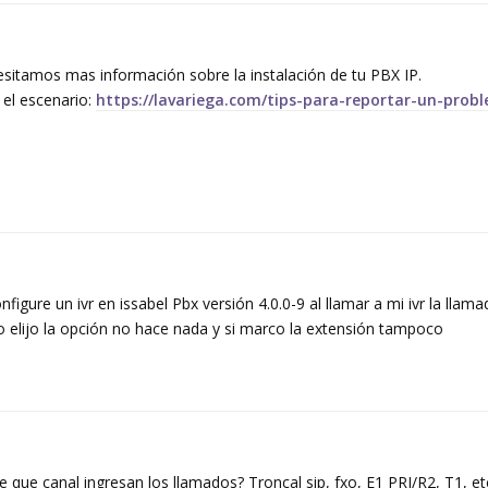
sitamos mas información sobre la instalación de tu PBX IP.
r el escenario:
https://lavariega.com/tips-para-reportar-un-prob
figure un ivr en issabel Pbx versión 4.0.0-9 al llamar a mi ivr la llama
 elijo la opción no hace nada y si marco la extensión tampoco
e que canal ingresan los llamados? Troncal sip, fxo, E1 PRI/R2, T1, et