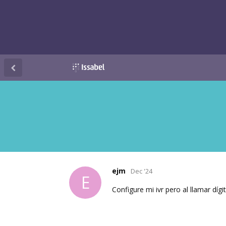
ejm
Dec '24
E
Configure mi ivr pero al llamar díg