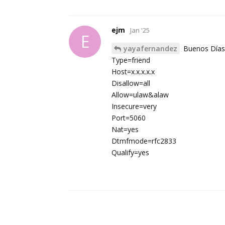
ejm
Jan '25
E
yayafernandez
Buenos Días 
Type=friend
Host=x.x.x.x.x
Disallow=all
Allow=ulaw&alaw
Insecure=very
Port=5060
Nat=yes
Dtmfmode=rfc2833
Qualify=yes