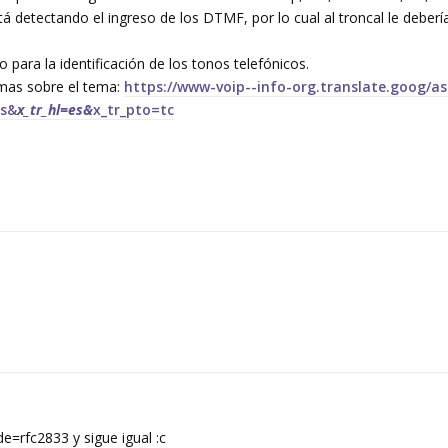
 detectando el ingreso de los DTMF, por lo cual al troncal le deberí
 para la identificación de los tonos telefónicos.
 mas sobre el tema:
https://www-voip--info-org.translate.goog/ast
es&
x_tr_hl=es&
x_tr_pto=tc
=rfc2833 y sigue igual :c