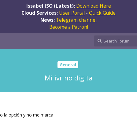
Issabel ISO (Latest):
Download Here
Cloud Services:
User Portal
-
Quick Guide
News:
Telegram channel
Become a Patron!
General
Mi ivr no digita
ito la opción y no me marca