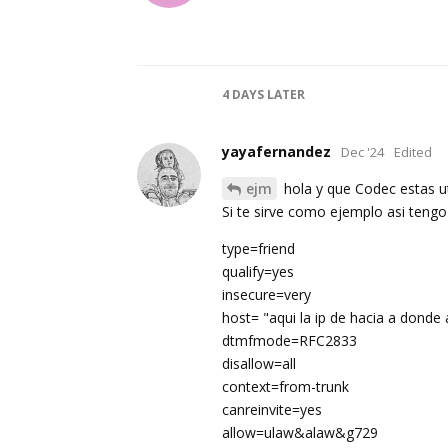
4 DAYS
LATER
yayafernandez
Dec '24
Edited
ejm
hola y que Codec estas ut
Si te sirve como ejemplo asi tengo
type=friend
qualify=yes
insecure=very
host= "aqui la ip de hacia a donde
dtmfmode=RFC2833
disallow=all
context=from-trunk
canreinvite=yes
allow=ulaw&alaw&g729