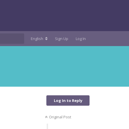
English
Sign Up
Log In
Log In to Reply
Original Post
Reply