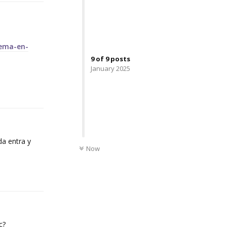
lema-en-
9
of
9
posts
January 2025
Reply
UNREAD
da entra y
Now
Reply
c?