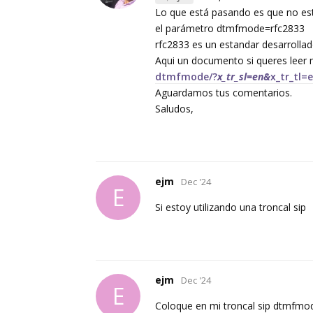
Lo que está pasando es que no está
el parámetro dtmfmode=rfc2833
rfc2833 es un estandar desarrollado
Aqui un documento si queres leer
dtmfmode/?
x_tr_sl=en&
x_tr_tl=
Aguardamos tus comentarios.
Saludos,
ejm
Dec '24
E
Si estoy utilizando una troncal sip
ejm
Dec '24
E
Coloque en mi troncal sip dtmfmode