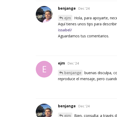
benjange
Dec '24
ejm
Hola, para apoyarte, nece
Aquí tienes unos tips para describi
issabel/
Aguardamos tus comentarios.
ejm
Dec '24
E
benjange
buenas disculpa, con
reproduce el mensaje, pero cuando
benjange
Dec '24
ejm
Bien, consulta: a través d