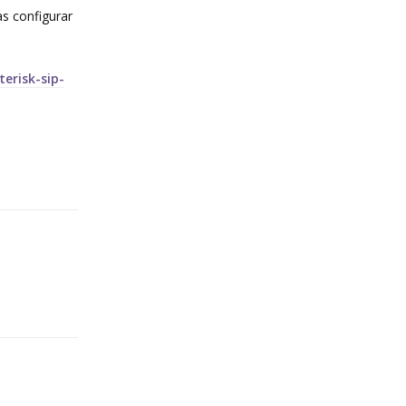
as configurar
erisk-sip-
Reply
Reply