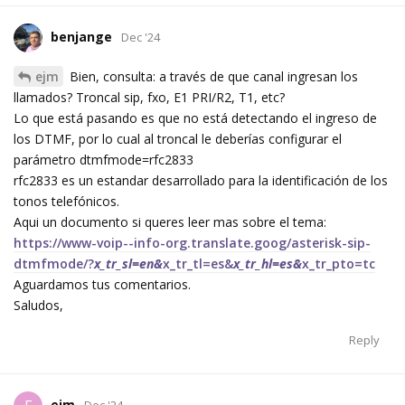
benjange
Dec '24
ejm
Bien, consulta: a través de que canal ingresan los
llamados? Troncal sip, fxo, E1 PRI/R2, T1, etc?
Lo que está pasando es que no está detectando el ingreso de
los DTMF, por lo cual al troncal le deberías configurar el
parámetro dtmfmode=rfc2833
rfc2833 es un estandar desarrollado para la identificación de los
tonos telefónicos.
Aqui un documento si queres leer mas sobre el tema:
https://www-voip--info-org.translate.goog/asterisk-sip-
dtmfmode/?
x_tr_sl=en&
x_tr_tl=es&
x_tr_hl=es&
x_tr_pto=tc
Aguardamos tus comentarios.
Saludos,
Reply
ejm