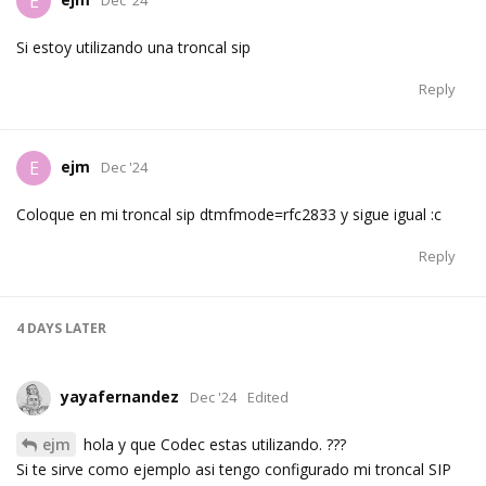
E
Dec '24
Si estoy utilizando una troncal sip
Reply
ejm
E
Dec '24
Coloque en mi troncal sip dtmfmode=rfc2833 y sigue igual :c
Reply
4 DAYS
LATER
yayafernandez
Dec '24
Edited
ejm
hola y que Codec estas utilizando. ???
Si te sirve como ejemplo asi tengo configurado mi troncal SIP