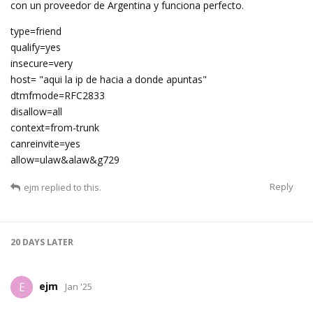
con un proveedor de Argentina y funciona perfecto.
type=friend
qualify=yes
insecure=very
host= "aqui la ip de hacia a donde apuntas"
dtmfmode=RFC2833
disallow=all
context=from-trunk
canreinvite=yes
allow=ulaw&alaw&g729
Reply
ejm
replied to this.
20 DAYS
LATER
ejm
E
Jan '25