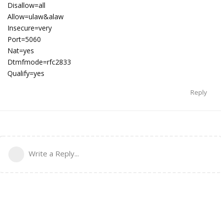
Disallow=all
Allow=ulaw&alaw
Insecure=very
Port=5060
Nat=yes
Dtmfmode=rfc2833
Qualify=yes
Reply
Write a Reply...