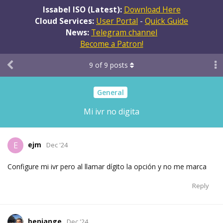
Issabel ISO (Latest):
Download Here
Cloud Services:
User Portal
-
Quick Guide
News:
Telegram channel
Become a Patron!
9
of
9
posts
General
Mi ivr no digita
ejm
E
Dec '24
Configure mi ivr pero al llamar dígito la opción y no me marca
Reply
benjange
Dec '24