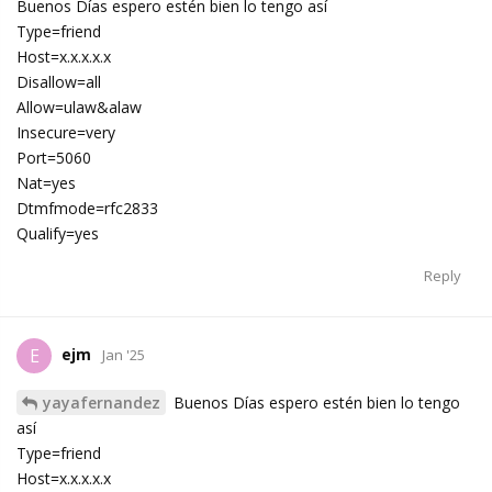
Buenos Días espero estén bien lo tengo así
Type=friend
Host=x.x.x.x.x
Disallow=all
Allow=ulaw&alaw
Insecure=very
Port=5060
Nat=yes
Dtmfmode=rfc2833
Qualify=yes
Reply
ejm
E
Jan '25
yayafernandez
Buenos Días espero estén bien lo tengo
así
Type=friend
Host=x.x.x.x.x