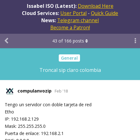
Issabel ISO (Latest):
Download Here
Cloud Services:
User Portal
-
Quick Guide
News:
Telegram channel
Become a Patron!
43
of
166
posts
General
Troncal sip claro colombia
compulanvozip
Feb '18
Tengo un servidor con doble tarjeta de red
Etho
IP: 192.168.2.129
Mask: 255.255.255.0
Puerta de enlace: 192.168.2.1