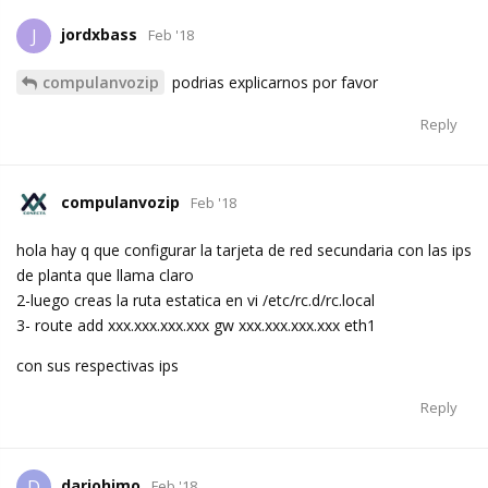
jordxbass
J
Feb '18
compulanvozip
podrias explicarnos por favor
Reply
compulanvozip
Feb '18
hola hay q que configurar la tarjeta de red secundaria con las ips
de planta que llama claro
2-luego creas la ruta estatica en vi /etc/rc.d/rc.local
3- route add xxx.xxx.xxx.xxx gw xxx.xxx.xxx.xxx eth1
con sus respectivas ips
Reply
dariohimo
D
Feb '18