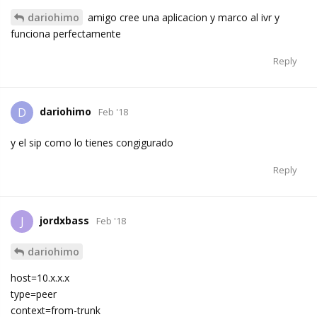
dariohimo
amigo cree una aplicacion y marco al ivr y
funciona perfectamente
Reply
dariohimo
D
Feb '18
y el sip como lo tienes congigurado
Reply
jordxbass
J
Feb '18
dariohimo
host=10.x.x.x
type=peer
context=from-trunk