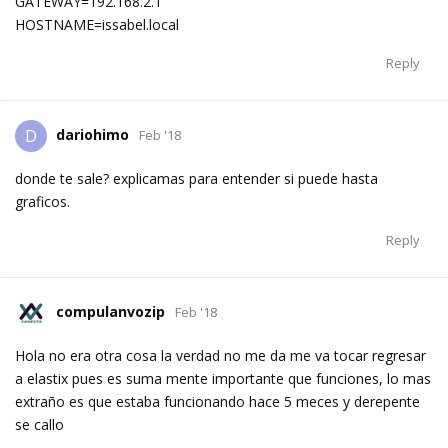
GATEWAY=192.168.2.1
HOSTNAME=issabel.local
Reply
dariohimo
D
Feb '18
donde te sale? explicamas para entender si puede hasta
graficos.
Reply
compulanvozip
Feb '18
Hola no era otra cosa la verdad no me da me va tocar regresar
a elastix pues es suma mente importante que funciones, lo mas
extraño es que estaba funcionando hace 5 meces y derepente
se callo