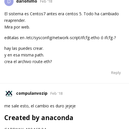
dariohimo
D
Feb '18
El sistema es Centos7 antes era centos 5. Todo ha cambiado
reaprender.
Mira por web.
editalas en /etc/sysconfig/network-script/ifcfg-etho ó ifcfg-?
hay las puedes crear.
y en esa misma path.
crea el archivo route-eth?
Reply
compulanvozip
Feb '18
me sale esto, el cambio es duro jejeje
Created by anaconda