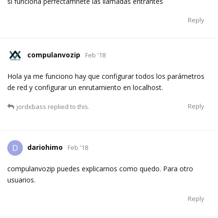
si funciona perfectamnete las llamadas entrantes
Reply
compulanvozip
Feb '18
Hola ya me funciono hay que configurar todos los parámetros
de red y configurar un enrutamiento en localhost.
Reply
jordxbass
replied to this.
dariohimo
D
Feb '18
compulanvozip puedes explicarnos como quedo. Para otro
usuarios.
Reply