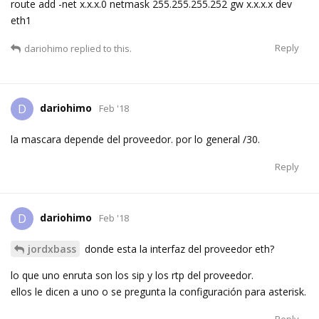
route add -net x.x.x.0 netmask 255.255.255.252 gw x.x.x.x dev
eth1
Reply
dariohimo
replied to this.
dariohimo
D
Feb '18
la mascara depende del proveedor. por lo general /30.
Reply
dariohimo
D
Feb '18
jordxbass
donde esta la interfaz del proveedor eth?
lo que uno enruta son los sip y los rtp del proveedor.
ellos le dicen a uno o se pregunta la configuración para asterisk.