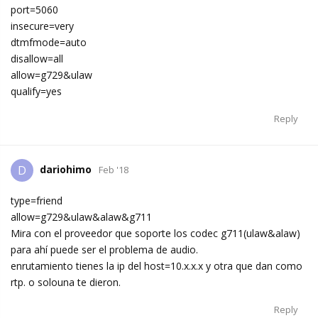
port=5060
insecure=very
dtmfmode=auto
disallow=all
allow=g729&ulaw
qualify=yes
Reply
dariohimo
D
Feb '18
type=friend
allow=g729&ulaw&alaw&g711
Mira con el proveedor que soporte los codec g711(ulaw&alaw)
para ahí puede ser el problema de audio.
enrutamiento tienes la ip del host=10.x.x.x y otra que dan como
rtp. o solouna te dieron.
Reply