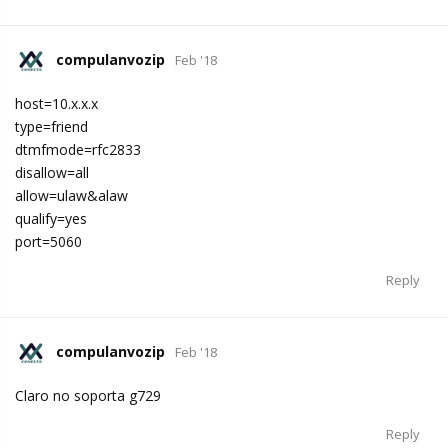
compulanvozip
Feb '18
host=10.x.x.x
type=friend
dtmfmode=rfc2833
disallow=all
allow=ulaw&alaw
qualify=yes
port=5060
Reply
compulanvozip
Feb '18
Claro no soporta g729
Reply