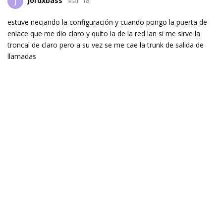
jordxbass
J
Mar '18
estuve neciando la configuración y cuando pongo la puerta de
enlace que me dio claro y quito la de la red lan si me sirve la
troncal de claro pero a su vez se me cae la trunk de salida de
llamadas
Reply
tavoip
replied to this.
dariohimo
D
Mar '18
muestra el route, ip route
Reply
jordxbass
replied to this.
tavoip
Mar '18
Edited
jordxbass
tu problema es de ruteo.. tienes que definir por