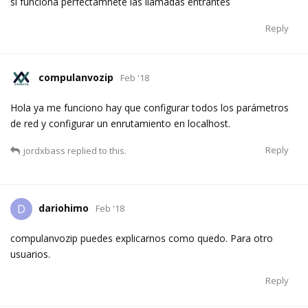
si funciona perfectamnete las llamadas entrantes
Reply
compulanvozip
Feb '18
Hola ya me funciono hay que configurar todos los parámetros
de red y configurar un enrutamiento en localhost.
Reply
jordxbass
replied to this.
dariohimo
D
Feb '18
compulanvozip puedes explicarnos como quedo. Para otro
usuarios.
Reply