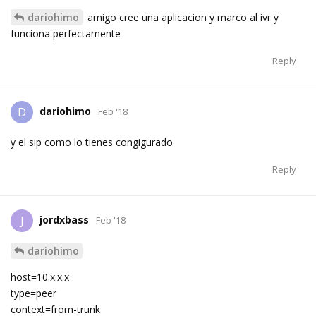
dariohimo
amigo cree una aplicacion y marco al ivr y
funciona perfectamente
Reply
dariohimo
D
Feb '18
y el sip como lo tienes congigurado
Reply
jordxbass
J
Feb '18
dariohimo
host=10.x.x.x
type=peer
context=from-trunk