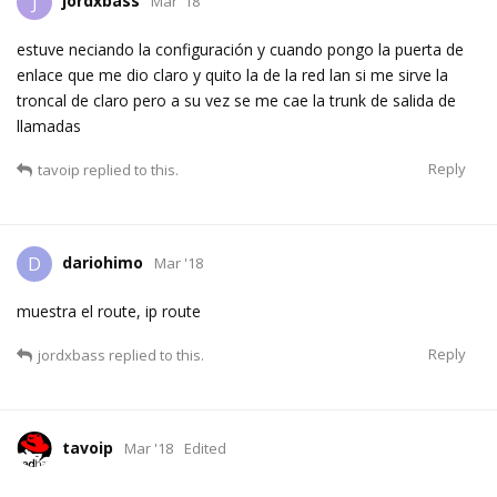
jordxbass
J
Mar '18
estuve neciando la configuración y cuando pongo la puerta de
enlace que me dio claro y quito la de la red lan si me sirve la
troncal de claro pero a su vez se me cae la trunk de salida de
llamadas
Reply
tavoip
replied to this.
dariohimo
D
Mar '18
muestra el route, ip route
Reply
jordxbass
replied to this.
tavoip
Mar '18
Edited
jordxbass
tu problema es de ruteo.. tienes que definir por