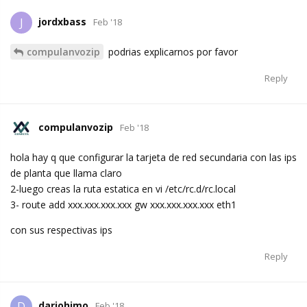
jordxbass
J
Feb '18
compulanvozip
podrias explicarnos por favor
Reply
compulanvozip
Feb '18
hola hay q que configurar la tarjeta de red secundaria con las ips
de planta que llama claro
2-luego creas la ruta estatica en vi /etc/rc.d/rc.local
3- route add xxx.xxx.xxx.xxx gw xxx.xxx.xxx.xxx eth1
con sus respectivas ips
Reply
dariohimo
D
Feb '18