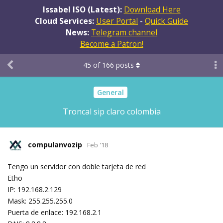
Issabel ISO (Latest):
Download Here
Cloud Services:
User Portal
-
Quick Guide
News:
Telegram channel
Become a Patron!
45
of
166
posts
General
Troncal sip claro colombia
compulanvozip
Feb '18
Tengo un servidor con doble tarjeta de red
Etho
IP: 192.168.2.129
Mask: 255.255.255.0
Puerta de enlace: 192.168.2.1