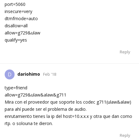
port=5060
insecure=very
dtmfmode=auto
disallow=all
allow=g729&ulaw
qualify=yes
Reply
dariohimo
D
Feb '18
type=friend
allow=g729&ulaw&alaw&g711
Mira con el proveedor que soporte los codec g711(ulaw&alaw)
para ahí puede ser el problema de audio.
enrutamiento tienes la ip del host=10.x.x.x y otra que dan como
rtp. o solouna te dieron.
Reply