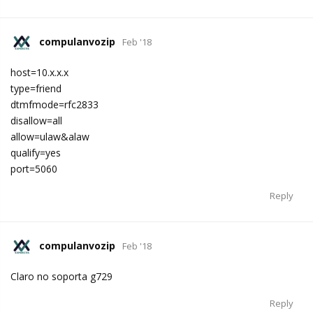
compulanvozip
Feb '18
host=10.x.x.x
type=friend
dtmfmode=rfc2833
disallow=all
allow=ulaw&alaw
qualify=yes
port=5060
Reply
compulanvozip
Feb '18
Claro no soporta g729
Reply