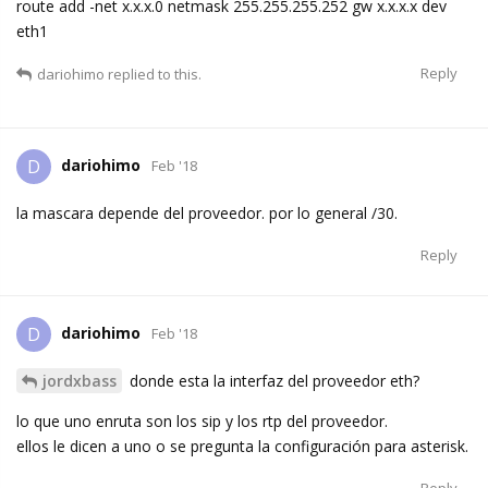
route add -net x.x.x.0 netmask 255.255.255.252 gw x.x.x.x dev
eth1
Reply
dariohimo
replied to this.
dariohimo
D
Feb '18
la mascara depende del proveedor. por lo general /30.
Reply
dariohimo
D
Feb '18
jordxbass
donde esta la interfaz del proveedor eth?
lo que uno enruta son los sip y los rtp del proveedor.
ellos le dicen a uno o se pregunta la configuración para asterisk.