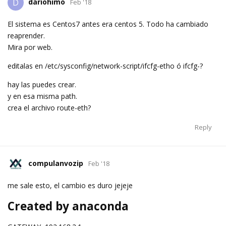
dariohimo
D
Feb '18
El sistema es Centos7 antes era centos 5. Todo ha cambiado
reaprender.
Mira por web.
editalas en /etc/sysconfig/network-script/ifcfg-etho ó ifcfg-?
hay las puedes crear.
y en esa misma path.
crea el archivo route-eth?
Reply
compulanvozip
Feb '18
me sale esto, el cambio es duro jejeje
Created by anaconda