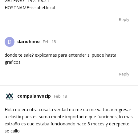
GATEWAY=192.168.2.1
HOSTNAME=issabel.local
Reply
dariohimo
D
Feb '18
donde te sale? explicamas para entender si puede hasta
graficos.
Reply
compulanvozip
Feb '18
Hola no era otra cosa la verdad no me da me va tocar regresar
a elastix pues es suma mente importante que funciones, lo mas
extraño es que estaba funcionando hace 5 meces y derepente
se callo