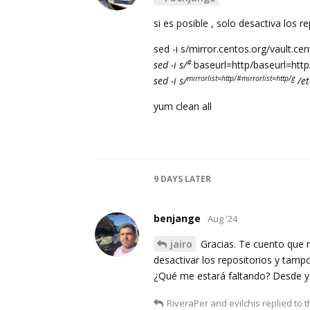
si es posible , solo desactiva los re
sed -i s/mirror.centos.org/vault.ce
#.
sed -i s/
baseurl=http/baseurl=http
mirrorlist=http/#mirrorlist=http/g
sed -i s/
/et
yum clean all
9 DAYS
LATER
benjange
Aug '24
jairo
Gracias. Te cuento que 
desactivar los repositorios y tampoc
¿Qué me estará faltando? Desde y
RiveraPer
and
evilchis
replied to t