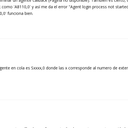
liminar un agente callback (Pagina no disponible). Tambien es cierto,
ck como 'A8110,0' y así me da el error "Agent login process not start
,0' funciona bien.
gente en cola es Sxxxx,0 donde las x corresponde al numero de exten