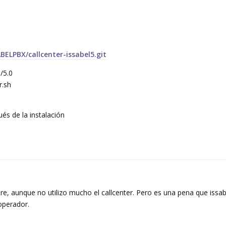
BELPBX/callcenter-issabel5.git
d/5.0
r.sh
ués de la instalación
e, aunque no utilizo mucho el callcenter. Pero es una pena que issab
operador.