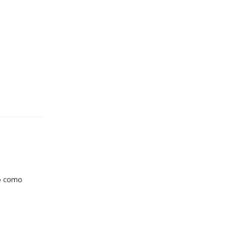
Reply
do como
Reply