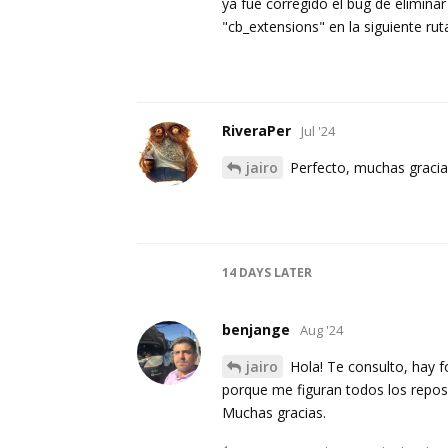
ya fue corregido el bug de eliminar
"cb_extensions" en la siguiente r
RiveraPer
Jul '24
jairo
Perfecto, muchas gracia
14 DAYS
LATER
benjange
Aug '24
jairo
Hola! Te consulto, hay fo
porque me figuran todos los reposit
Muchas gracias.