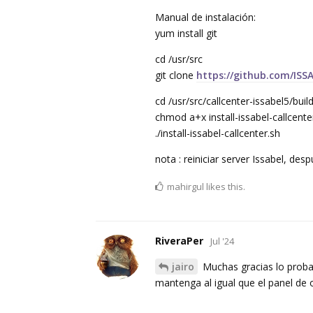
Manual de instalación:
yum install git
cd /usr/src
git clone
https://github.com/ISSA
cd /usr/src/callcenter-issabel5/buil
chmod a+x install-issabel-callcente
./install-issabel-callcenter.sh
nota : reiniciar server Issabel, desp
mahirgul
likes this.
RiveraPer
Jul '24
jairo
Muchas gracias lo probar
mantenga al igual que el panel de 