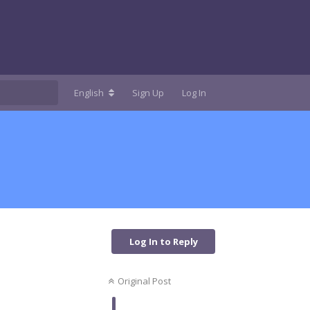
English
Sign Up
Log In
Log In to Reply
Original Post