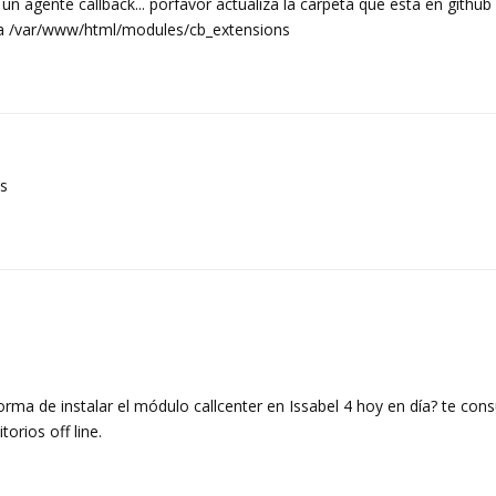
 un agente callback... porfavor actualiza la carpeta que esta en github
uta /var/www/html/modules/cb_extensions
s
rma de instalar el módulo callcenter en Issabel 4 hoy en día? te cons
orios off line.