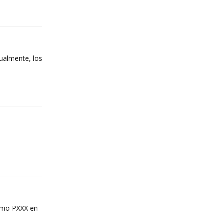
Reply
nualmente, los
Reply
Reply
como PXXX en