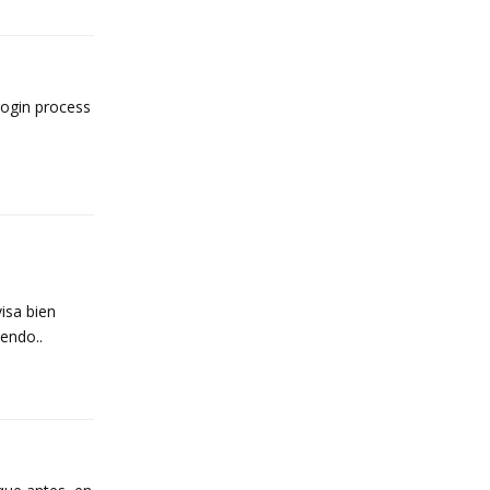
login process
Reply
isa bien
iendo..
Reply