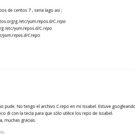
pos de centos 7 , seria lago asi ;
ntos.org/g /etc/yum.repos.d/C
.repo
/g /etc/yum.repos.d/C
.repo
c/yum.repos.d/C
.repo
no pude. No tengo el archivo C.repo en mi Issabel. Estuve googlean
o di con la tecla para que sólo utilice los repo de Issabel.
a, muchas gracias.
his.