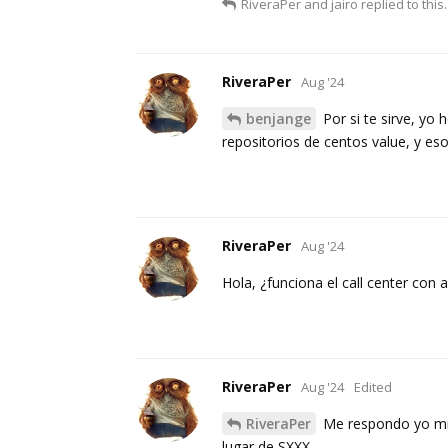
RiveraPer
and
jairo
replied to this.
RiveraPer
Aug '24
benjange
Por si te sirve, yo
repositorios de centos value, y es
RiveraPer
Aug '24
Hola, ¿funciona el call center con
RiveraPer
Aug '24
Edited
RiveraPer
Me respondo yo mis
lugar de SXXX.