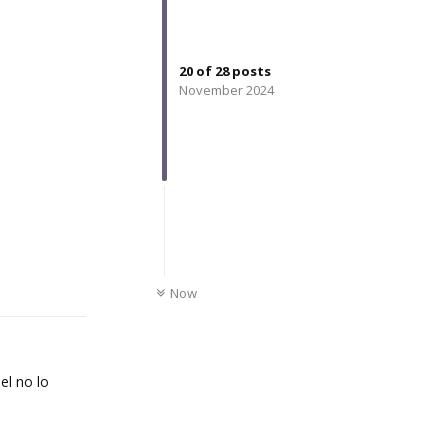
20
of
28
posts
November 2024
Reply
UNREAD
Now
el no lo
Reply