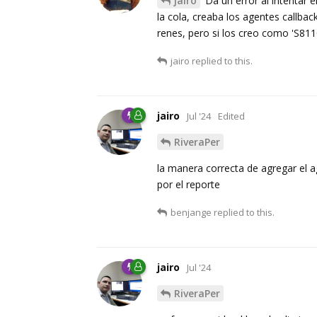
jairo
Da un error al intentar e
la cola, creaba los agentes callba
renes, pero si los creo como 'S8110
jairo
replied to this.
jairo
Jul '24
Edited
RiveraPer
la manera correcta de agregar el a
por el reporte
benjange
replied to this.
jairo
Jul '24
RiveraPer