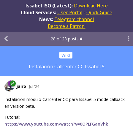
Issabel ISO (Latest):
Download Here
Cloud Services:
User Portal
-
Quick Guide
News:
Telegram channel
Become a Patron!
28
of
28
posts
WIKI
Instalación Callcenter CC Issabel 5
jairo
Jul '24
Instalación modulo Callcenter CC para Issabel 5 mode callback
en version beta.
Tutorial:
https://www.youtube.com/watch?v=0OPLFGaoVhk