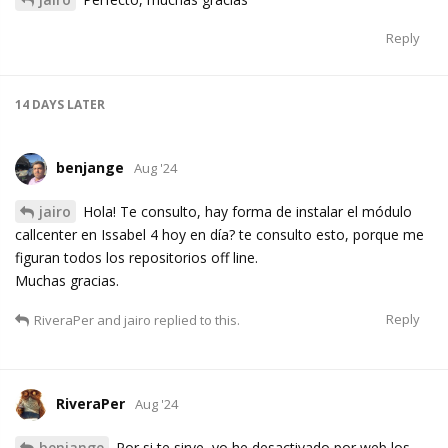
Reply
14 DAYS
LATER
benjange
Aug '24
jairo
Hola! Te consulto, hay forma de instalar el módulo
callcenter en Issabel 4 hoy en día? te consulto esto, porque me
figuran todos los repositorios off line.
Muchas gracias.
Reply
RiveraPer
and
jairo
replied to this.
RiveraPer
Aug '24
benjange
Por si te sirve, yo he desactivado por web los