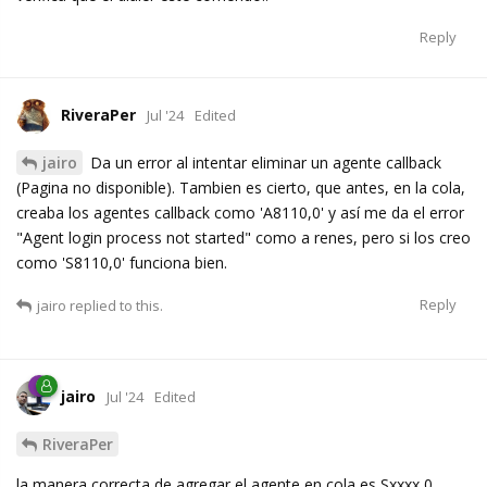
Reply
RiveraPer
Jul '24
Edited
jairo
Da un error al intentar eliminar un agente callback
(Pagina no disponible). Tambien es cierto, que antes, en la cola,
creaba los agentes callback como 'A8110,0' y así me da el error
"Agent login process not started" como a renes, pero si los creo
como 'S8110,0' funciona bien.
Reply
jairo
replied to this.
jairo
Jul '24
Edited
RiveraPer
la manera correcta de agregar el agente en cola es Sxxxx,0