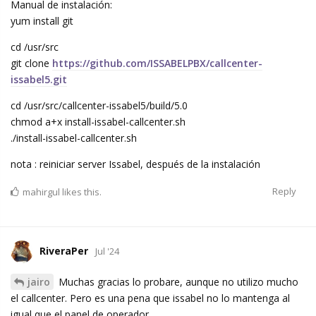
Manual de instalación:
yum install git
cd /usr/src
git clone
https://github.com/ISSABELPBX/callcenter-
issabel5.git
cd /usr/src/callcenter-issabel5/build/5.0
chmod a+x install-issabel-callcenter.sh
./install-issabel-callcenter.sh
nota : reiniciar server Issabel, después de la instalación
Reply
mahirgul
likes this.
RiveraPer
Jul '24
jairo
Muchas gracias lo probare, aunque no utilizo mucho
el callcenter. Pero es una pena que issabel no lo mantenga al
igual que el panel de operador.