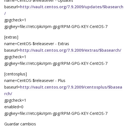
name=CentOS-$releasever - Updates
baseurl=
http://vault.centos.org/7.9.2009/updates/$basearch
/
gpgcheck=1
gpgkey=file:///etc/pki/rpm-gpg/RPM-GPG-KEY-CentOS-7
[extras]
name=CentOS-$releasever - Extras
baseurl=
http://vault.centos.org/7.9.2009/extras/$basearch/
gpgcheck=1
gpgkey=file:///etc/pki/rpm-gpg/RPM-GPG-KEY-CentOS-7
[centosplus]
name=CentOS-$releasever - Plus
baseurl=
http://vault.centos.org/7.9.2009/centosplus/$basea
rch/
gpgcheck=1
enabled=0
gpgkey=file:///etc/pki/rpm-gpg/RPM-GPG-KEY-CentOS-7
Guardar cambios