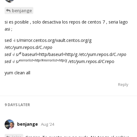
benjange
si es posible , solo desactiva los repos de centos 7 , seria lago
asi ;
sed -i s/mirror.centos.org/vault.centos.org/g
/etc/yum.repos.d/C
.repo
#.
sed -i s/
baseurl=http/baseurl=http/g /etc/yum.repos.d/C
.repo
mirrorlist=http/#mirrorlist=http/g
sed -i s/
/etc/yum.repos.d/C
.repo
yum clean all
Reply
9 DAYS
LATER
benjange
Aug '24