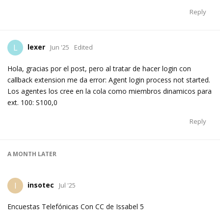
Reply
lexer
L
Jun '25
Edited
Hola, gracias por el post, pero al tratar de hacer login con
callback extension me da error: Agent login process not started.
Los agentes los cree en la cola como miembros dinamicos para
ext. 100: S100,0
Reply
A MONTH
LATER
insotec
I
Jul '25
Encuestas Telefónicas Con CC de Issabel 5