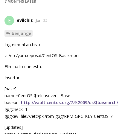
7 MONTHS
LATER
evilchis
E
Jun '25
benjange
Ingresar al archivo
vi /etc/yum.repos.d/CentOS-Base.repo
Elimina lo que esta.
Insertar:
[base]
name=CentOS-$releasever - Base
baseurl=
http://vault.centos.org/7.9.2009/os/$basearch/
gpgcheck=1
gpgkey=file:///etc/pki/rpm-gpg/RPM-GPG-KEY-CentOS-7
[updates]