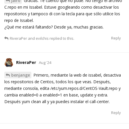
jairo
Gracias. Te cuento que no pude. No tengo el archivo
C.repo en mi Issabel. Estuve googleando como desactivar los
repositorios y tampoco di con la tecla para que sólo utilice los
repo de Issabel.
¿Qué me estará faltando? Desde ya, muchas gracias.
Reply
RiveraPer
and
evilchis
replied to this.
RiveraPer
Aug '24
benjange
Primero, mediante la web de issabel, desactiva
los repositorios de Centos, todos los que veas. Después,
mediante consola, edita /etc/yum.repos.d/CentOS-Vault.repo y
cambia enabled=0 a enabled=1 en base, update y extra.
Después yum clean all y ya puedes instalar el call-center.
Reply