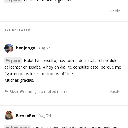
Reply
14 DAYS
LATER
benjange
Aug '24
jairo
Hola! Te consulto, hay forma de instalar el módulo
callcenter en Issabel 4 hoy en día? te consulto esto, porque me
figuran todos los repositorios off line.
Muchas gracias.
Reply
RiveraPer
and
jairo
replied to this.
RiveraPer
Aug '24
benjange
Por si te sirve, yo he desactivado por web los