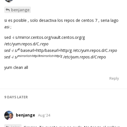
benjange
si es posible , solo desactiva los repos de centos 7 , seria lago
asi ;
sed -i s/mirror.centos.org/vault.centos.org/g
/etc/yum.repos.d/C
.repo
#.
sed -i s/
baseurl=http/baseurl=http/g /etc/yum.repos.d/C
.repo
mirrorlist=http/#mirrorlist=http/g
sed -i s/
/etc/yum.repos.d/C
.repo
yum clean all
Reply
9 DAYS
LATER
benjange
Aug '24