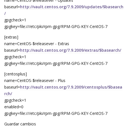
name=CentOS-$releasever - Updates
baseurl=
http://vault.centos.org/7.9.2009/updates/$basearch
/
gpgcheck=1
gpgkey=file:///etc/pki/rpm-gpg/RPM-GPG-KEY-CentOS-7
[extras]
name=CentOS-$releasever - Extras
baseurl=
http://vault.centos.org/7.9.2009/extras/$basearch/
gpgcheck=1
gpgkey=file:///etc/pki/rpm-gpg/RPM-GPG-KEY-CentOS-7
[centosplus]
name=CentOS-$releasever - Plus
baseurl=
http://vault.centos.org/7.9.2009/centosplus/$basea
rch/
gpgcheck=1
enabled=0
gpgkey=file:///etc/pki/rpm-gpg/RPM-GPG-KEY-CentOS-7
Guardar cambios