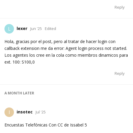
Reply
lexer
L
Jun '25
Edited
Hola, gracias por el post, pero al tratar de hacer login con
callback extension me da error: Agent login process not started.
Los agentes los cree en la cola como miembros dinamicos para
ext. 100: S100,0
Reply
A MONTH
LATER
insotec
I
Jul '25
Encuestas Telefónicas Con CC de Issabel 5