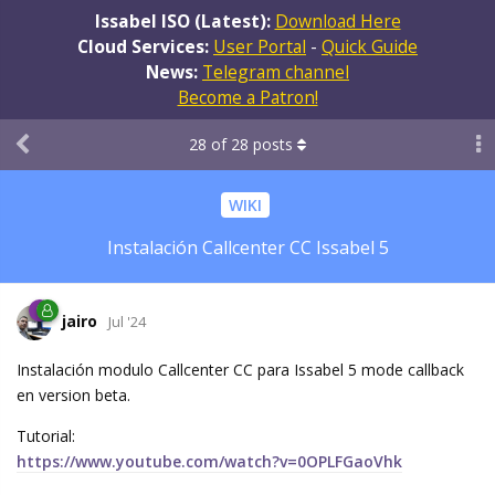
Issabel ISO (Latest):
Download Here
Cloud Services:
User Portal
-
Quick Guide
News:
Telegram channel
Become a Patron!
28
of
28
posts
WIKI
Instalación Callcenter CC Issabel 5
jairo
Jul '24
Instalación modulo Callcenter CC para Issabel 5 mode callback
en version beta.
Tutorial:
https://www.youtube.com/watch?v=0OPLFGaoVhk