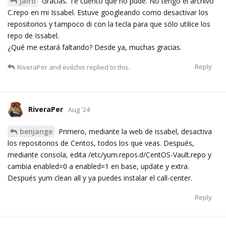
jairo
Gracias. Te cuento que no pude. No tengo el archivo
C.repo en mi Issabel. Estuve googleando como desactivar los
repositorios y tampoco di con la tecla para que sólo utilice los
repo de Issabel.
¿Qué me estará faltando? Desde ya, muchas gracias.
Reply
RiveraPer
and
evilchis
replied to this.
RiveraPer
Aug '24
benjange
Primero, mediante la web de issabel, desactiva
los repositorios de Centos, todos los que veas. Después,
mediante consola, edita /etc/yum.repos.d/CentOS-Vault.repo y
cambia enabled=0 a enabled=1 en base, update y extra.
Después yum clean all y ya puedes instalar el call-center.
Reply