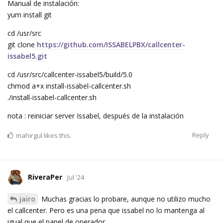
Manual de instalación:
yum install git
cd /usr/src
git clone
https://github.com/ISSABELPBX/callcenter-
issabel5.git
cd /usr/src/callcenter-issabel5/build/5.0
chmod a+x install-issabel-callcenter.sh
./install-issabel-callcenter.sh
nota : reiniciar server Issabel, después de la instalación
Reply
mahirgul
likes this.
RiveraPer
Jul '24
jairo
Muchas gracias lo probare, aunque no utilizo mucho
el callcenter. Pero es una pena que issabel no lo mantenga al
igual que el panel de operador.