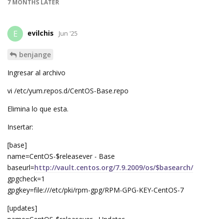
7 MONTHS
LATER
evilchis
E
Jun '25
benjange
Ingresar al archivo
vi /etc/yum.repos.d/CentOS-Base.repo
Elimina lo que esta.
Insertar:
[base]
name=CentOS-$releasever - Base
baseurl=
http://vault.centos.org/7.9.2009/os/$basearch/
gpgcheck=1
gpgkey=file:///etc/pki/rpm-gpg/RPM-GPG-KEY-CentOS-7
[updates]