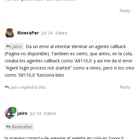
Reply
RiveraPer
Jul '24
Edited
jairo
Da un error al intentar eliminar un agente callback
(Pagina no disponible). Tambien es cierto, que antes, en la cola,
creaba los agentes callback como 'A8110,0' y así me da el error
"Agent login process not started" como a renes, pero si los creo
como 'S8110,0' funciona bien.
Reply
jairo
replied to this.
jairo
Jul '24
Edited
RiveraPer
la manera correcta de agregar el agente en cola es Sxxxx,0