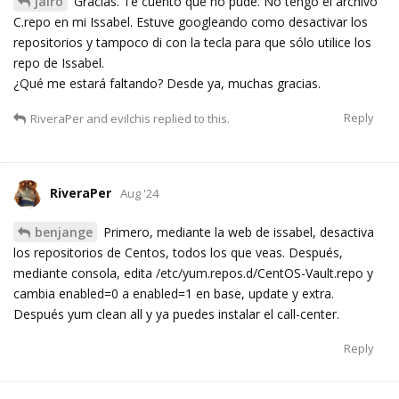
jairo
Gracias. Te cuento que no pude. No tengo el archivo
C.repo en mi Issabel. Estuve googleando como desactivar los
repositorios y tampoco di con la tecla para que sólo utilice los
repo de Issabel.
¿Qué me estará faltando? Desde ya, muchas gracias.
Reply
RiveraPer
and
evilchis
replied to this.
RiveraPer
Aug '24
benjange
Primero, mediante la web de issabel, desactiva
los repositorios de Centos, todos los que veas. Después,
mediante consola, edita /etc/yum.repos.d/CentOS-Vault.repo y
cambia enabled=0 a enabled=1 en base, update y extra.
Después yum clean all y ya puedes instalar el call-center.
Reply