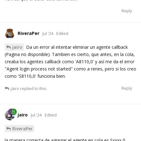
Reply
RiveraPer
Jul '24
Edited
jairo
Da un error al intentar eliminar un agente callback
(Pagina no disponible). Tambien es cierto, que antes, en la cola,
creaba los agentes callback como 'A8110,0' y así me da el error
"Agent login process not started" como a renes, pero si los creo
como 'S8110,0' funciona bien.
Reply
jairo
replied to this.
jairo
Jul '24
Edited
RiveraPer
la manera correcta de agregar el agente en cola es Sxxxx,0