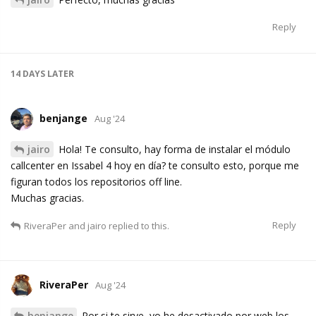
Reply
14 DAYS
LATER
benjange
Aug '24
jairo
Hola! Te consulto, hay forma de instalar el módulo
callcenter en Issabel 4 hoy en día? te consulto esto, porque me
figuran todos los repositorios off line.
Muchas gracias.
Reply
RiveraPer
and
jairo
replied to this.
RiveraPer
Aug '24
benjange
Por si te sirve, yo he desactivado por web los