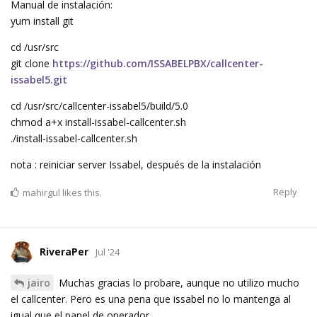
Manual de instalación:
yum install git
cd /usr/src
git clone
https://github.com/ISSABELPBX/callcenter-
issabel5.git
cd /usr/src/callcenter-issabel5/build/5.0
chmod a+x install-issabel-callcenter.sh
./install-issabel-callcenter.sh
nota : reiniciar server Issabel, después de la instalación
Reply
mahirgul
likes this.
RiveraPer
Jul '24
jairo
Muchas gracias lo probare, aunque no utilizo mucho
el callcenter. Pero es una pena que issabel no lo mantenga al
igual que el panel de operador.