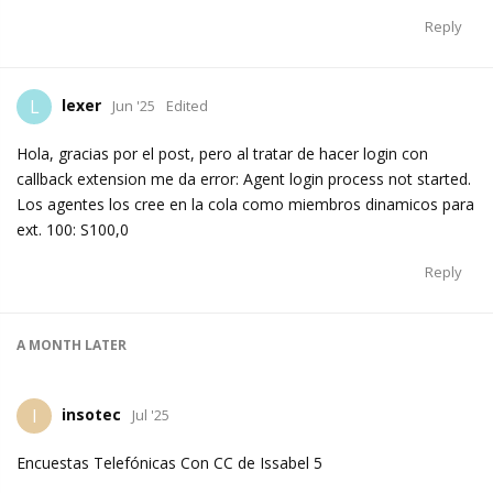
Reply
lexer
L
Jun '25
Edited
Hola, gracias por el post, pero al tratar de hacer login con
callback extension me da error: Agent login process not started.
Los agentes los cree en la cola como miembros dinamicos para
ext. 100: S100,0
Reply
A MONTH
LATER
insotec
I
Jul '25
Encuestas Telefónicas Con CC de Issabel 5