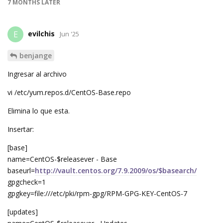
7 MONTHS
LATER
evilchis
E
Jun '25
benjange
Ingresar al archivo
vi /etc/yum.repos.d/CentOS-Base.repo
Elimina lo que esta.
Insertar:
[base]
name=CentOS-$releasever - Base
baseurl=
http://vault.centos.org/7.9.2009/os/$basearch/
gpgcheck=1
gpgkey=file:///etc/pki/rpm-gpg/RPM-GPG-KEY-CentOS-7
[updates]