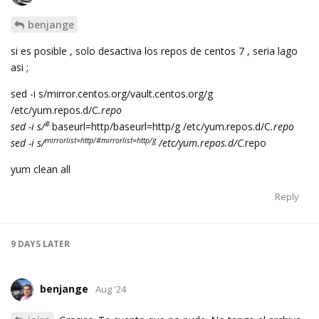
benjange
si es posible , solo desactiva los repos de centos 7 , seria lago
asi ;
sed -i s/mirror.centos.org/vault.centos.org/g
/etc/yum.repos.d/C
.repo
#.
sed -i s/
baseurl=http/baseurl=http/g /etc/yum.repos.d/C
.repo
mirrorlist=http/#mirrorlist=http/g
sed -i s/
/etc/yum.repos.d/C
.repo
yum clean all
Reply
9 DAYS
LATER
benjange
Aug '24