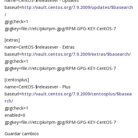
name=CentOS-$releasever - Updates
baseurl=
http://vault.centos.org/7.9.2009/updates/$basearch
/
gpgcheck=1
gpgkey=file:///etc/pki/rpm-gpg/RPM-GPG-KEY-CentOS-7
[extras]
name=CentOS-$releasever - Extras
baseurl=
http://vault.centos.org/7.9.2009/extras/$basearch/
gpgcheck=1
gpgkey=file:///etc/pki/rpm-gpg/RPM-GPG-KEY-CentOS-7
[centosplus]
name=CentOS-$releasever - Plus
baseurl=
http://vault.centos.org/7.9.2009/centosplus/$basea
rch/
gpgcheck=1
enabled=0
gpgkey=file:///etc/pki/rpm-gpg/RPM-GPG-KEY-CentOS-7
Guardar cambios