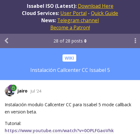
Issabel ISO (Latest):
Download Here
Cloud Services:
User Portal
-
Quick Guide
News:
Telegram channel
Become a Patron!
28
of
28
posts
WIKI
Instalación Callcenter CC Issabel 5
jairo
Jul '24
Instalación modulo Callcenter CC para Issabel 5 mode callback
en version beta.
Tutorial:
https://www.youtube.com/watch?v=0OPLFGaoVhk