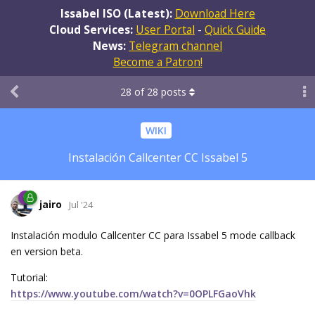
Issabel ISO (Latest):
Download Here
Cloud Services:
User Portal
-
Quick Guide
News:
Telegram channel
Become a Patron!
28
of
28
posts
WIKI
Instalación Callcenter CC Issabel 5
jairo
Jul '24
Instalación modulo Callcenter CC para Issabel 5 mode callback
en version beta.
Tutorial:
https://www.youtube.com/watch?v=0OPLFGaoVhk