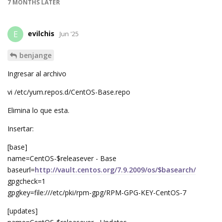
7 MONTHS
LATER
evilchis
E
Jun '25
benjange
Ingresar al archivo
vi /etc/yum.repos.d/CentOS-Base.repo
Elimina lo que esta.
Insertar:
[base]
name=CentOS-$releasever - Base
baseurl=
http://vault.centos.org/7.9.2009/os/$basearch/
gpgcheck=1
gpgkey=file:///etc/pki/rpm-gpg/RPM-GPG-KEY-CentOS-7
[updates]