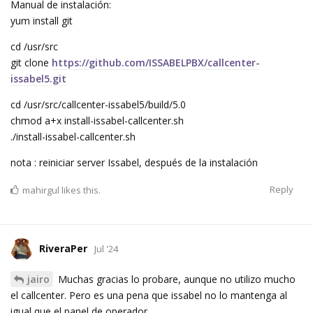
Manual de instalación:
yum install git
cd /usr/src
git clone
https://github.com/ISSABELPBX/callcenter-
issabel5.git
cd /usr/src/callcenter-issabel5/build/5.0
chmod a+x install-issabel-callcenter.sh
./install-issabel-callcenter.sh
nota : reiniciar server Issabel, después de la instalación
Reply
mahirgul
likes this.
RiveraPer
Jul '24
jairo
Muchas gracias lo probare, aunque no utilizo mucho
el callcenter. Pero es una pena que issabel no lo mantenga al
igual que el panel de operador.