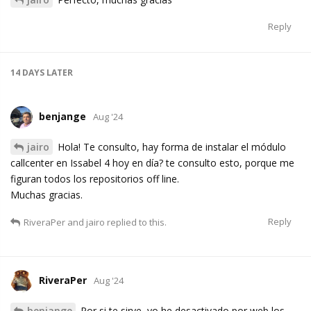
Reply
14 DAYS
LATER
benjange
Aug '24
jairo
Hola! Te consulto, hay forma de instalar el módulo
callcenter en Issabel 4 hoy en día? te consulto esto, porque me
figuran todos los repositorios off line.
Muchas gracias.
Reply
RiveraPer
and
jairo
replied to this.
RiveraPer
Aug '24
benjange
Por si te sirve, yo he desactivado por web los