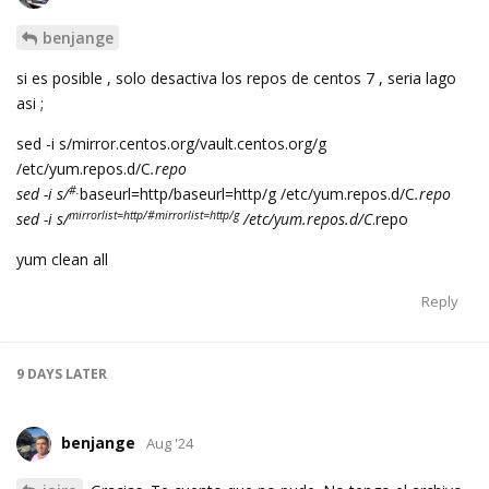
benjange
si es posible , solo desactiva los repos de centos 7 , seria lago
asi ;
sed -i s/mirror.centos.org/vault.centos.org/g
/etc/yum.repos.d/C
.repo
#.
sed -i s/
baseurl=http/baseurl=http/g /etc/yum.repos.d/C
.repo
mirrorlist=http/#mirrorlist=http/g
sed -i s/
/etc/yum.repos.d/C
.repo
yum clean all
Reply
9 DAYS
LATER
benjange
Aug '24