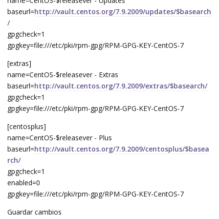
name=CentOS-$releasever - Updates
baseurl=
http://vault.centos.org/7.9.2009/updates/$basearch
/
gpgcheck=1
gpgkey=file:///etc/pki/rpm-gpg/RPM-GPG-KEY-CentOS-7
[extras]
name=CentOS-$releasever - Extras
baseurl=
http://vault.centos.org/7.9.2009/extras/$basearch/
gpgcheck=1
gpgkey=file:///etc/pki/rpm-gpg/RPM-GPG-KEY-CentOS-7
[centosplus]
name=CentOS-$releasever - Plus
baseurl=
http://vault.centos.org/7.9.2009/centosplus/$basea
rch/
gpgcheck=1
enabled=0
gpgkey=file:///etc/pki/rpm-gpg/RPM-GPG-KEY-CentOS-7
Guardar cambios