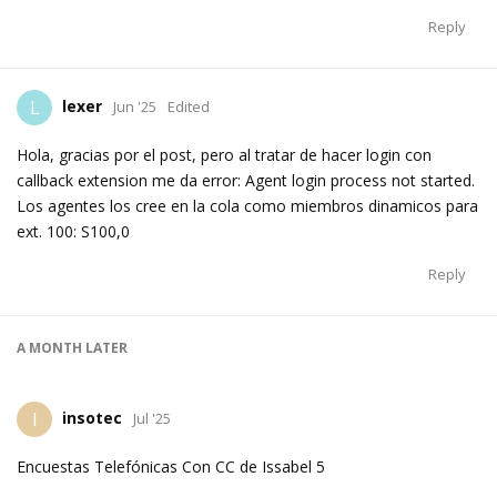
Reply
lexer
L
Jun '25
Edited
Hola, gracias por el post, pero al tratar de hacer login con
callback extension me da error: Agent login process not started.
Los agentes los cree en la cola como miembros dinamicos para
ext. 100: S100,0
Reply
A MONTH
LATER
insotec
I
Jul '25
Encuestas Telefónicas Con CC de Issabel 5