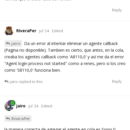
Reply
RiveraPer
Jul '24
Edited
jairo
Da un error al intentar eliminar un agente callback
(Pagina no disponible). Tambien es cierto, que antes, en la cola,
creaba los agentes callback como 'A8110,0' y así me da el error
"Agent login process not started" como a renes, pero si los creo
como 'S8110,0' funciona bien.
Reply
jairo
replied to this.
jairo
Jul '24
Edited
RiveraPer
la manera correcta de agregar el agente en cola es Sxxxx,0