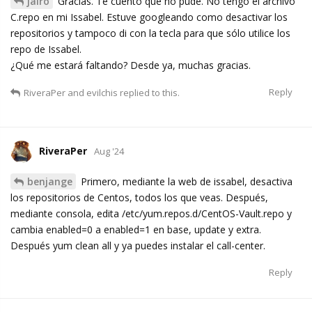
jairo
Gracias. Te cuento que no pude. No tengo el archivo
C.repo en mi Issabel. Estuve googleando como desactivar los
repositorios y tampoco di con la tecla para que sólo utilice los
repo de Issabel.
¿Qué me estará faltando? Desde ya, muchas gracias.
Reply
RiveraPer
and
evilchis
replied to this.
RiveraPer
Aug '24
benjange
Primero, mediante la web de issabel, desactiva
los repositorios de Centos, todos los que veas. Después,
mediante consola, edita /etc/yum.repos.d/CentOS-Vault.repo y
cambia enabled=0 a enabled=1 en base, update y extra.
Después yum clean all y ya puedes instalar el call-center.
Reply