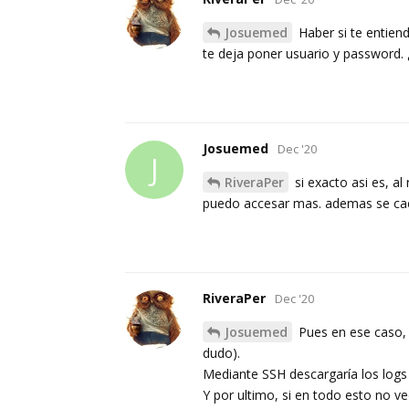
Josuemed
Haber si te entiend
te deja poner usuario y password. 
Josuemed
Dec '20
J
RiveraPer
si exacto asi es, a
puedo accesar mas. ademas se caen
RiveraPer
Dec '20
Josuemed
Pues en ese caso, y
dudo).
Mediante SSH descargaría los logs
Y por ultimo, si en todo esto no v