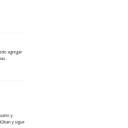
Reply
uedo agregar
ias.
Reply
uario y
il2ban y sigue