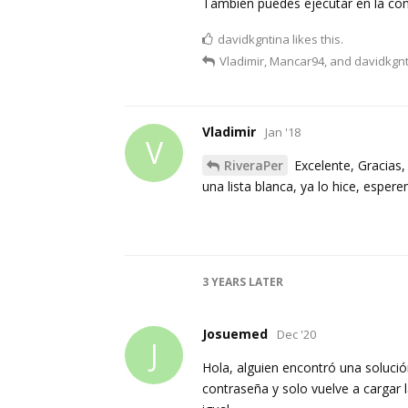
También puedes ejecutar en la conso
davidkgntina
likes this.
Vladimir
,
Mancar94
, and
davidkgn
Vladimir
Jan '18
V
RiveraPer
Excelente, Gracias,
una lista blanca, ya lo hice, espe
3 YEARS
LATER
Josuemed
Dec '20
J
Hola, alguien encontró una soluci
contraseña y solo vuelve a cargar l