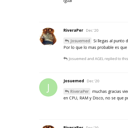
igual
RiveraPer
Dec '20
Josuemed
Si llegas al punto 
Por lo que lo mas probable es que 
Josuemed
and
AGEL
replied to this
Josuemed
Dec '20
J
RiveraPer
muchas gracias viera
en CPU, RAM y Disco, no se que p
RiveraPer
Dec '20