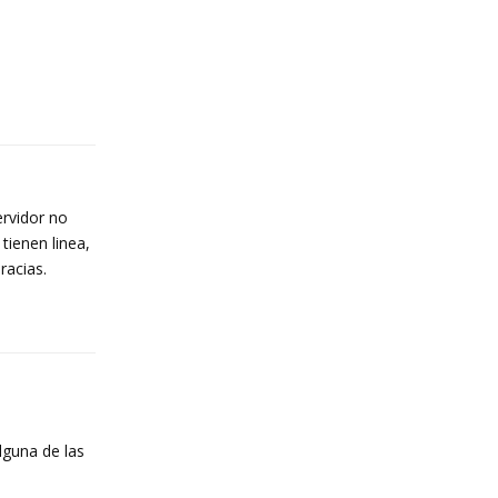
Reply
rvidor no
tienen linea,
racias.
Reply
lguna de las