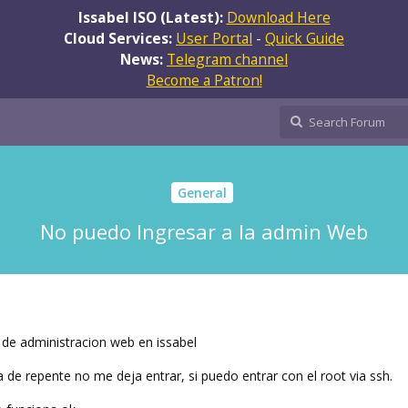
Issabel ISO (Latest):
Download Here
Cloud Services:
User Portal
-
Quick Guide
News:
Telegram channel
Become a Patron!
General
No puedo Ingresar a la admin Web
 de administracion web en issabel
a de repente no me deja entrar, si puedo entrar con el root via ssh.