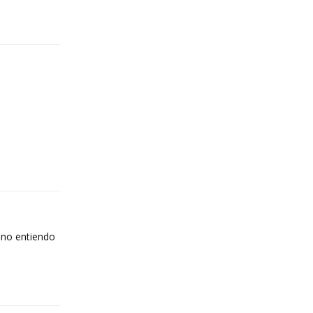
Reply
Reply
 no entiendo
Reply