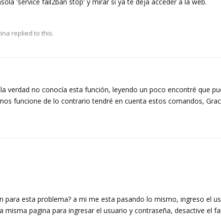
la 'service fail2ban stop' y mirar si ya te deja acceder a la web.
tina
replied to this.
 la verdad no conocía esta función, leyendo un poco encontré que p
remos funcione de lo contrario tendré en cuenta estos comandos, Grac
ón para esta problema? a mi me esta pasando lo mismo, ingreso el us
a misma pagina para ingresar el usuario y contraseña, desactive el fa