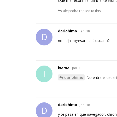
Que me reconmiendan? el telefono
alejandra
replied to this.
dariohimo
Jan '18
D
no deja ingresar es el usuario?
ixama
Jan '18
I
dariohimo
No entra el usuari
dariohimo
Jan '18
D
y te pasa en que navegador, chrome,