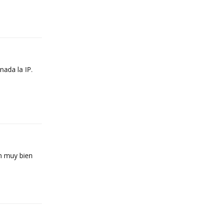
Reply
nada la IP.
Reply
án muy bien
Reply