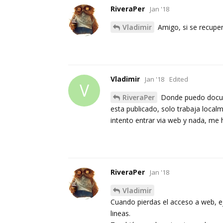
RiveraPer
Jan '18
Vladimir
Amigo, si se recuper
Vladimir
Jan '18
Edited
V
RiveraPer
Donde puedo docum
esta publicado, solo trabaja local
intento entrar via web y nada, me 
RiveraPer
Jan '18
Vladimir
Cuando pierdas el acceso a web, eje
lineas.