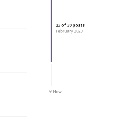
Reply
23
of
30
posts
February 2023
Reply
UNREAD
Now
Reply