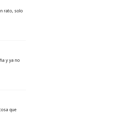
n rato, solo
Reply
eña y ya no
Reply
(cosa que