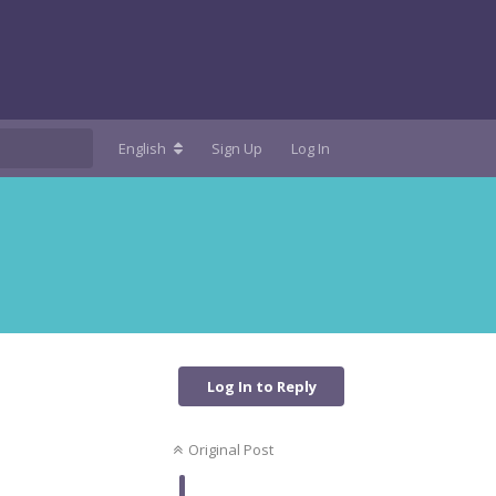
English
Sign Up
Log In
Log In to Reply
Original Post