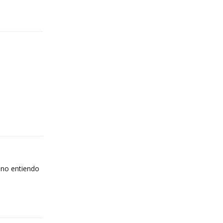
Reply
Reply
 no entiendo
Reply