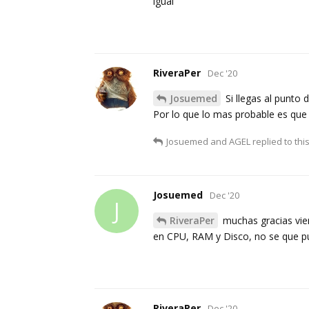
igual
RiveraPer
Dec '20
Josuemed
Si llegas al punto 
Por lo que lo mas probable es que 
Josuemed
and
AGEL
replied to this
Josuemed
Dec '20
J
RiveraPer
muchas gracias viera
en CPU, RAM y Disco, no se que p
RiveraPer
Dec '20