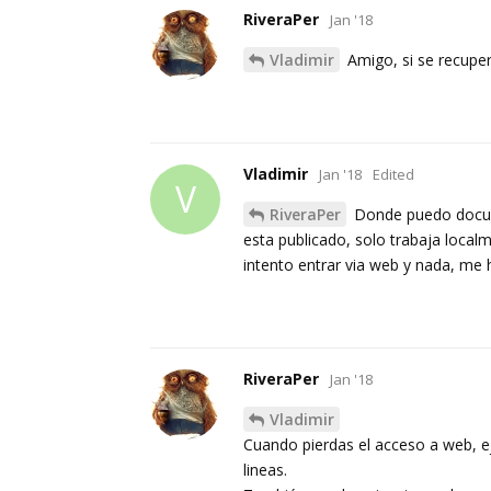
RiveraPer
Jan '18
Vladimir
Amigo, si se recuper
Vladimir
Jan '18
Edited
V
RiveraPer
Donde puedo docum
esta publicado, solo trabaja local
intento entrar via web y nada, me 
RiveraPer
Jan '18
Vladimir
Cuando pierdas el acceso a web, eje
lineas.