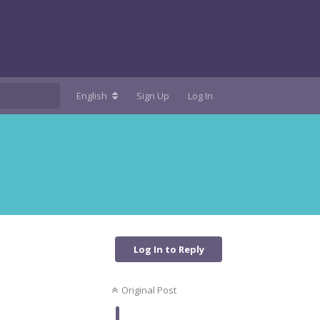
English
Sign Up
Log In
Log In to Reply
Original Post