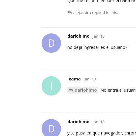
Que me reconmiendan? el telefono
alejandra
replied to this.
dariohimo
Jan '18
D
no deja ingresar es el usuario?
ixama
Jan '18
I
dariohimo
No entra el usuari
dariohimo
Jan '18
D
y te pasa en que navegador, chrome,