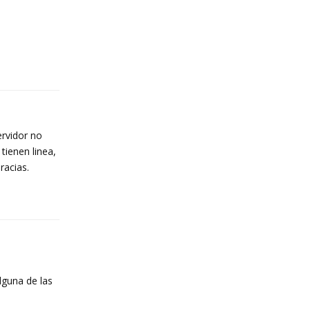
Reply
rvidor no
tienen linea,
racias.
Reply
lguna de las