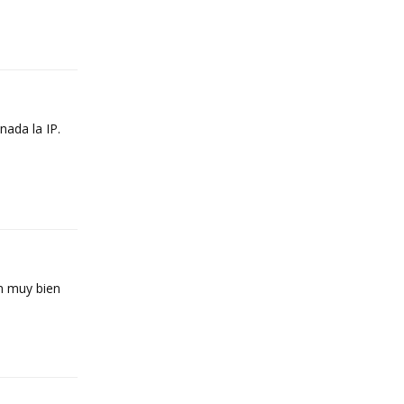
Reply
nada la IP.
Reply
án muy bien
Reply