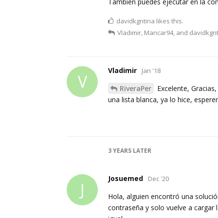
También puedes ejecutar en la conso
davidkgntina
likes this.
Vladimir
,
Mancar94
, and
davidkgn
Vladimir
Jan '18
V
RiveraPer
Excelente, Gracias,
una lista blanca, ya lo hice, espe
3 YEARS
LATER
Josuemed
Dec '20
J
Hola, alguien encontró una soluci
contraseña y solo vuelve a cargar l