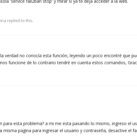
la 'service fail2ban stop' y mirar si ya te deja acceder a la web.
tina
replied to this.
 la verdad no conocía esta función, leyendo un poco encontré que p
remos funcione de lo contrario tendré en cuenta estos comandos, Grac
ón para esta problema? a mi me esta pasando lo mismo, ingreso el us
a misma pagina para ingresar el usuario y contraseña, desactive el fa