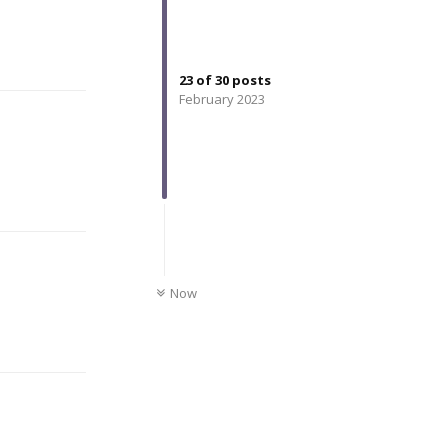
Reply
23
of
30
posts
February 2023
Reply
UNREAD
Now
Reply