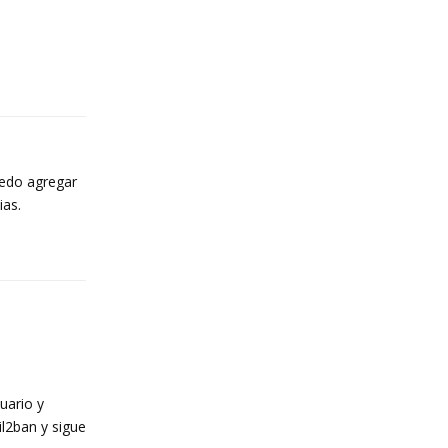
Reply
uedo agregar
ias.
Reply
uario y
il2ban y sigue