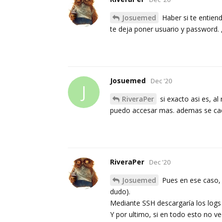
Josuemed
Haber si te entiend
te deja poner usuario y password. 
Josuemed
Dec '20
J
RiveraPer
si exacto asi es, a
puedo accesar mas. ademas se caen
RiveraPer
Dec '20
Josuemed
Pues en ese caso, y
dudo).
Mediante SSH descargaría los logs
Y por ultimo, si en todo esto no v