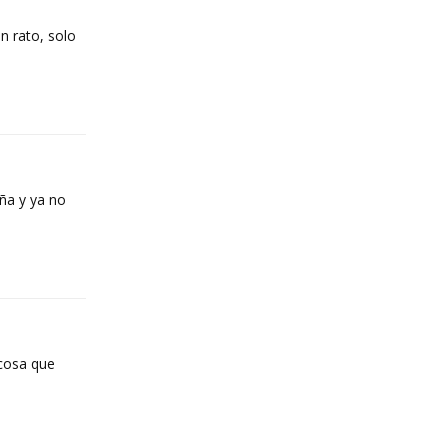
n rato, solo
Reply
eña y ya no
Reply
(cosa que