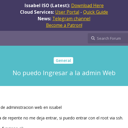
Issabel ISO (Latest):
Download Here
Cloud Services:
User Portal
-
Quick Guide
News:
Telegram channel
Become a Patron!
General
No puedo Ingresar a la admin Web
 de administracion web en issabel
a de repente no me deja entrar, si puedo entrar con el root via ssh.