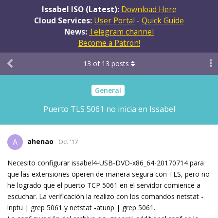
Issabel ISO (Latest):
Download Here
Cloud Services:
User Portal
-
Quick Guide
News:
Telegram channel
Become a Patron!
13
of
13
posts
General
Puerto TLS 5061 no inicia en Issabel
ahenao
A
Oct '17
Necesito configurar issabel4-USB-DVD-x86_64-20170714 para
que las extensiones operen de manera segura con TLS, pero no
he logrado que el puerto TCP 5061 en el servidor comience a
escuchar. La verificación la realizo con los comandos netstat -
lnptu | grep 5061 y netstat -atunp | grep 5061.