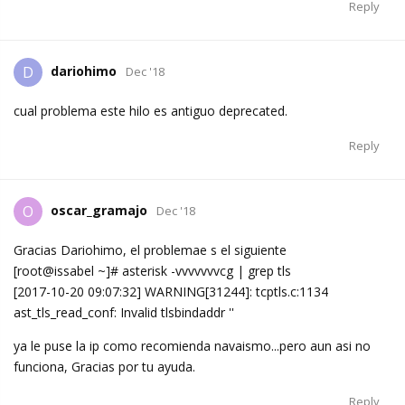
Reply
dariohimo
D
Dec '18
cual problema este hilo es antiguo deprecated.
Reply
oscar_gramajo
O
Dec '18
Gracias Dariohimo, el problemae s el siguiente
[root@issabel ~]# asterisk -vvvvvvvcg | grep tls
[2017-10-20 09:07:32] WARNING[31244]: tcptls.c:1134
ast_tls_read_conf: Invalid tlsbindaddr ''
ya le puse la ip como recomienda navaismo...pero aun asi no
funciona, Gracias por tu ayuda.
Reply