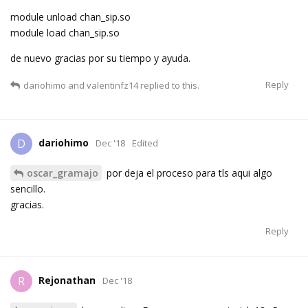
module unload chan_sip.so
module load chan_sip.so
de nuevo gracias por su tiempo y ayuda.
Reply
dariohimo
and
valentinfz14
replied to this.
dariohimo
D
Dec '18
Edited
oscar_gramajo
por deja el proceso para tls aqui algo
sencillo.
gracias.
Reply
Rejonathan
R
Dec '18