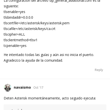
La configuración del archivo sip_general_additional.conf es la
siguiente:
tlsenable=yes
tlsbindaddr=0.0.0.0
tlscertfile=/etc/asterisk/keys/asterisk.pem
tlscafile=/etc/asterisk/keys/ca.crt
tlscipher=ALL
tlsclientmethod=tlsv1
tcpenable=yes
He intentado todas las guías y aún asi no inicia el puerto.
Agradezco la ayuda de la comunidad.
Reply
navaismo
Oct '17
Deten Asterisk momentáneamente, acto seguido ejecuta: