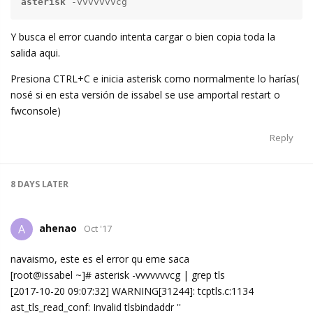
asterisk
 -vvvvvvvcg
Y busca el error cuando intenta cargar o bien copia toda la
salida aqui.
Presiona CTRL+C e inicia asterisk como normalmente lo harías(
nosé si en esta versión de issabel se use amportal restart o
fwconsole)
Reply
8 DAYS
LATER
ahenao
A
Oct '17
navaismo, este es el error qu eme saca
[root@issabel ~]# asterisk -vvvvvvvcg | grep tls
[2017-10-20 09:07:32] WARNING[31244]: tcptls.c:1134
ast_tls_read_conf: Invalid tlsbindaddr ''