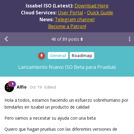
Issabel ISO (Latest):
Download Here
Cloud Services:
User Portal
-
Quick Guide
News:
Telegram channel
Become a Patron!
48
of
89
posts
General
Roadmap
Lanzamiento Nuevo ISO Beta para Pruebas
Alfio
Oct '19
Edited
Hola a todos, estamos haciendo un esfuerzo sobrehumano por
brindarles en Issabel un producto de calidad
Pero vamos a necesitar su ayuda con una beta
Quiero que hagan pruebas con las diferentes versiones de