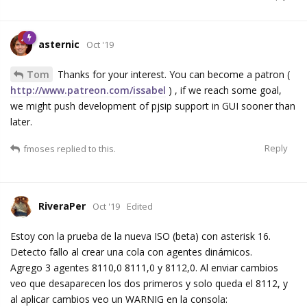
asternic
Oct '19
Tom
Thanks for your interest. You can become a patron (
http://www.patreon.com/issabel
) , if we reach some goal,
we might push development of pjsip support in GUI sooner than
later.
Reply
fmoses
replied to this.
RiveraPer
Oct '19
Edited
Estoy con la prueba de la nueva ISO (beta) con asterisk 16.
Detecto fallo al crear una cola con agentes dinámicos.
Agrego 3 agentes 8110,0 8111,0 y 8112,0. Al enviar cambios
veo que desaparecen los dos primeros y solo queda el 8112, y
al aplicar cambios veo un WARNIG en la consola: