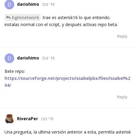
dariohimo
D
Oct '19
hgmnetwork
trae es asterisk16 lo que entiendo.
instalas normal con el script, y después activas repo beta.
Reply
dariohimo
D
Oct '19
Bete repo:
https://sourceforge.net/projects/issabelpbx/files/Issabel%2
04/
Reply
RiveraPer
Oct '19
Una pregunta, la ultima versión anterior a esta, permitía asterisk