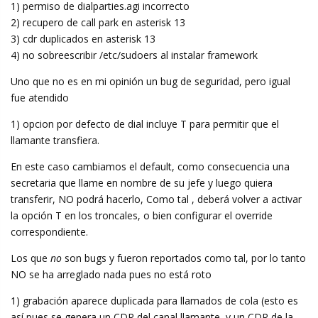
1) permiso de dialparties.agi incorrecto
2) recupero de call park en asterisk 13
3) cdr duplicados en asterisk 13
4) no sobreescribir /etc/sudoers al instalar framework
Uno que no es en mi opinión un bug de seguridad, pero igual
fue atendido
1) opcion por defecto de dial incluye T para permitir que el
llamante transfiera.
En este caso cambiamos el default, como consecuencia una
secretaria que llame en nombre de su jefe y luego quiera
transferir, NO podrá hacerlo, Como tal , deberá volver a activar
la opción T en los troncales, o bien configurar el override
correspondiente.
Los que
no
son bugs y fueron reportados como tal, por lo tanto
NO se ha arreglado nada pues no está roto
1) grabación aparece duplicada para llamados de cola (esto es
así pues se genera un CDR del canal llamante, y un CDR de la