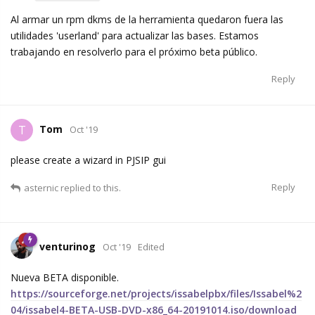
Al armar un rpm dkms de la herramienta quedaron fuera las
utilidades 'userland' para actualizar las bases. Estamos
trabajando en resolverlo para el próximo beta público.
Reply
Tom
T
Oct '19
please create a wizard in PJSIP gui
Reply
asternic
replied to this.
venturinog
Oct '19
Edited
Nueva BETA disponible.
https://sourceforge.net/projects/issabelpbx/files/Issabel%2
04/issabel4-BETA-USB-DVD-x86_64-20191014.iso/download