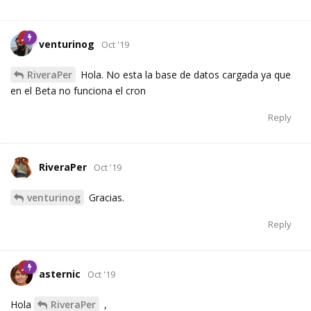
venturinog
Oct '19
RiveraPer
Hola. No esta la base de datos cargada ya que
en el Beta no funciona el cron
Reply
RiveraPer
Oct '19
venturinog
Gracias.
Reply
asternic
Oct '19
Hola
RiveraPer
,