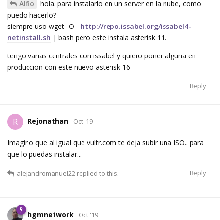
Alfio
hola. para instalarlo en un server en la nube, como
puedo hacerlo?
siempre uso wget -O -
http://repo.issabel.org/issabel4-
netinstall.sh
| bash pero este instala asterisk 11.
tengo varias centrales con issabel y quiero poner alguna en
produccion con este nuevo asterisk 16
Reply
Rejonathan
R
Oct '19
Imagino que al igual que vultr.com te deja subir una ISO.. para
que lo puedas instalar...
Reply
alejandromanuel22
replied to this.
hgmnetwork
Oct '19