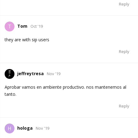
Reply
Tom
T
Oct '19
they are with sip users
Reply
jeffreytresa
Nov '19
Aprobar vamos en ambiente productivo. nos mantenemos al
tanto.
Reply
hologa
H
Nov '19