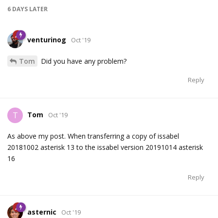
6 DAYS
LATER
venturinog
Oct '19
Tom
Did you have any problem?
Reply
Tom
T
Oct '19
As above my post. When transferring a copy of issabel
20181002 asterisk 13 to the issabel version 20191014 asterisk
16
Reply
asternic
Oct '19