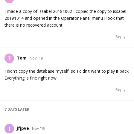
I made a copy of issabel 20181002 I copied the copy to issabel
20191014 and opened in the Operator Panel menu I look that
there is no recovered account
Reply
Tom
T
Nov '19
I didn't copy the database myself, so I didn't want to play it back.
Everything is fine right now
Reply
7 DAYS
LATER
jfjpve
J
Nov '19