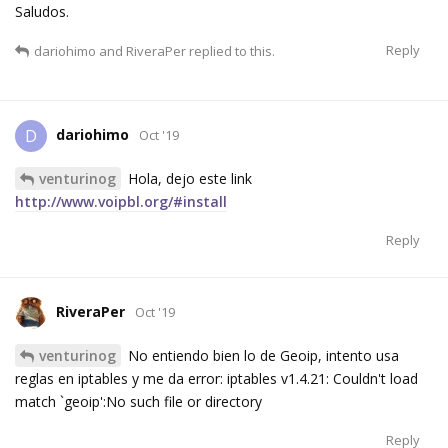
Saludos.
Reply
dariohimo
and
RiveraPer
replied to this.
dariohimo
D
Oct '19
venturinog
Hola, dejo este link
http://www.voipbl.org/#install
Reply
RiveraPer
Oct '19
venturinog
No entiendo bien lo de Geoip, intento usa
reglas en iptables y me da error: iptables v1.4.21: Couldn't load
match `geoip':No such file or directory
Reply