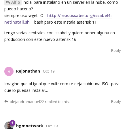
Alfio
hola. para instalarlo en un server en la nube, como
puedo hacerlo?
siempre uso wget -O -
http://repo.issabel.org/issabel4-
netinstall.sh
| bash pero este instala asterisk 11.
tengo varias centrales con issabel y quiero poner alguna en
produccion con este nuevo asterisk 16
Reply
Rejonathan
R
Oct '19
Imagino que al igual que vultr.com te deja subir una ISO.. para
que lo puedas instalar...
Reply
alejandromanuel22
replied to this.
hgmnetwork
Oct '19