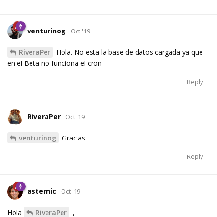
venturinog
Oct '19
RiveraPer
Hola. No esta la base de datos cargada ya que
en el Beta no funciona el cron
Reply
RiveraPer
Oct '19
venturinog
Gracias.
Reply
asternic
Oct '19
Hola
RiveraPer
,