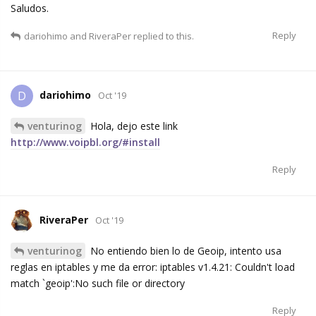
Saludos.
Reply
dariohimo
and
RiveraPer
replied to this.
dariohimo
D
Oct '19
venturinog
Hola, dejo este link
http://www.voipbl.org/#install
Reply
RiveraPer
Oct '19
venturinog
No entiendo bien lo de Geoip, intento usa
reglas en iptables y me da error: iptables v1.4.21: Couldn't load
match `geoip':No such file or directory
Reply