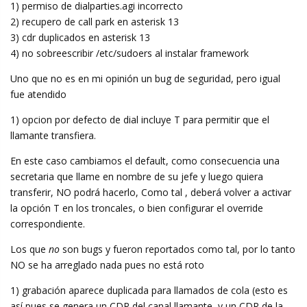
1) permiso de dialparties.agi incorrecto
2) recupero de call park en asterisk 13
3) cdr duplicados en asterisk 13
4) no sobreescribir /etc/sudoers al instalar framework
Uno que no es en mi opinión un bug de seguridad, pero igual
fue atendido
1) opcion por defecto de dial incluye T para permitir que el
llamante transfiera.
En este caso cambiamos el default, como consecuencia una
secretaria que llame en nombre de su jefe y luego quiera
transferir, NO podrá hacerlo, Como tal , deberá volver a activar
la opción T en los troncales, o bien configurar el override
correspondiente.
Los que
no
son bugs y fueron reportados como tal, por lo tanto
NO se ha arreglado nada pues no está roto
1) grabación aparece duplicada para llamados de cola (esto es
así pues se genera un CDR del canal llamante, y un CDR de la