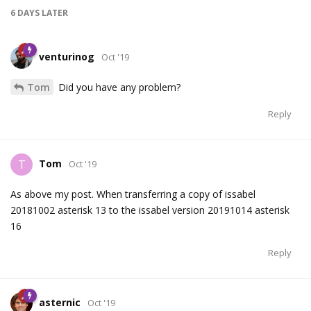
6 DAYS
LATER
venturinog
Oct '19
Tom
Did you have any problem?
Reply
Tom
T
Oct '19
As above my post. When transferring a copy of issabel
20181002 asterisk 13 to the issabel version 20191014 asterisk
16
Reply
asternic
Oct '19