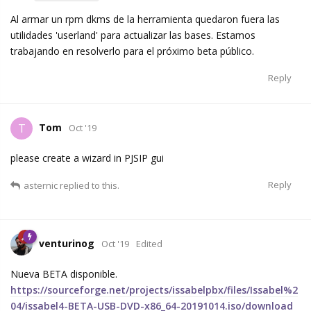
Al armar un rpm dkms de la herramienta quedaron fuera las
utilidades 'userland' para actualizar las bases. Estamos
trabajando en resolverlo para el próximo beta público.
Reply
Tom
T
Oct '19
please create a wizard in PJSIP gui
Reply
asternic
replied to this.
venturinog
Oct '19
Edited
Nueva BETA disponible.
https://sourceforge.net/projects/issabelpbx/files/Issabel%2
04/issabel4-BETA-USB-DVD-x86_64-20191014.iso/download