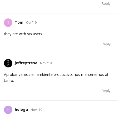
Reply
Tom
T
Oct '19
they are with sip users
Reply
jeffreytresa
Nov '19
Aprobar vamos en ambiente productivo. nos mantenemos al
tanto.
Reply
hologa
H
Nov '19