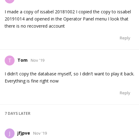
I made a copy of issabel 20181002 I copied the copy to issabel
20191014 and opened in the Operator Panel menu I look that
there is no recovered account
Reply
Tom
T
Nov '19
I didn't copy the database myself, so I didn't want to play it back.
Everything is fine right now
Reply
7 DAYS
LATER
jfjpve
J
Nov '19