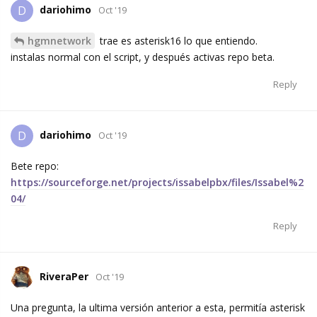
dariohimo
D
Oct '19
hgmnetwork
trae es asterisk16 lo que entiendo.
instalas normal con el script, y después activas repo beta.
Reply
dariohimo
D
Oct '19
Bete repo:
https://sourceforge.net/projects/issabelpbx/files/Issabel%2
04/
Reply
RiveraPer
Oct '19
Una pregunta, la ultima versión anterior a esta, permitía asterisk