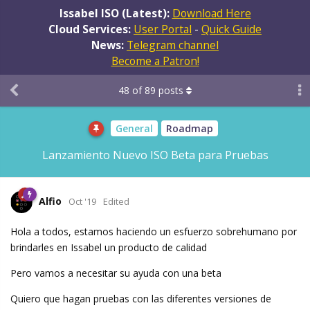
Issabel ISO (Latest):
Download Here
Cloud Services:
User Portal
-
Quick Guide
News:
Telegram channel
Become a Patron!
48
of
89
posts
General
Roadmap
Lanzamiento Nuevo ISO Beta para Pruebas
Alfio
Oct '19
Edited
Hola a todos, estamos haciendo un esfuerzo sobrehumano por
brindarles en Issabel un producto de calidad
Pero vamos a necesitar su ayuda con una beta
Quiero que hagan pruebas con las diferentes versiones de