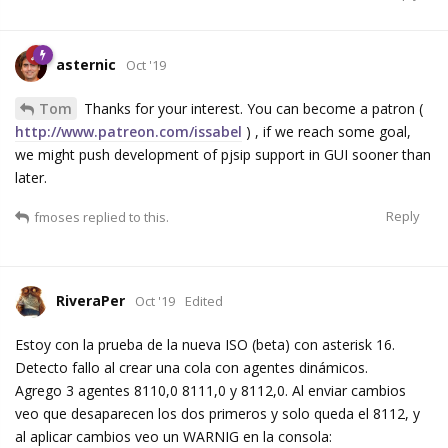
asternic
Oct '19
Tom
Thanks for your interest. You can become a patron (
http://www.patreon.com/issabel
) , if we reach some goal,
we might push development of pjsip support in GUI sooner than
later.
Reply
fmoses
replied to this.
RiveraPer
Oct '19
Edited
Estoy con la prueba de la nueva ISO (beta) con asterisk 16.
Detecto fallo al crear una cola con agentes dinámicos.
Agrego 3 agentes 8110,0 8111,0 y 8112,0. Al enviar cambios
veo que desaparecen los dos primeros y solo queda el 8112, y
al aplicar cambios veo un WARNIG en la consola: