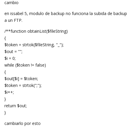
cambio
en issabel 5, modulo de backup no funciona la subida de backup
a un FTP.
/**function obtainList($fileString)
{
$token = strtok($fileString, "_");
$out = "";
$i = 0;
while ($token != false)
{
$out[$i] = $token;
$token = strtok(";");
$i++;
}
return $out;
}
cambiarlo por esto