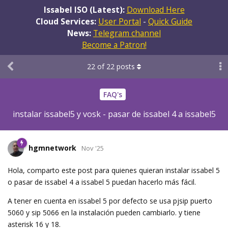
Issabel ISO (Latest):
Download Here
Cloud Services:
User Portal
-
Quick Guide
News:
Telegram channel
Become a Patron!
22
of
22
posts
FAQ's
instalar issabel5 y vosk - pasar de issabel 4 a issabel5
hgmnetwork
Nov '25
Hola, comparto este post para quienes quieran instalar issabel 5
o pasar de issabel 4 a issabel 5 puedan hacerlo más fácil.
A tener en cuenta en issabel 5 por defecto se usa pjsip puerto
5060 y sip 5066 en la instalación pueden cambiarlo. y tiene
asterisk 16 y 18.