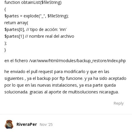
function obtainList($fileString)
{
$partes = explode("_", $fileString);
return array(
$partes[0], // tipo de acción: 'inn'
$partes[1] // nombre real del archivo
);
}
en el fichero /var/www/html/modules/backup_restore/index.php
he enviado el pull request para modificarlo y que en las
siguientes , ya el backup por ftp funcione. y ya ha sido aceptado
por lo que en las nuevas instalaciones, ya esa parte queda
solucionada. gracias al aporte de multisoluciones nicaragua.
Reply
RiveraPer
Nov '25