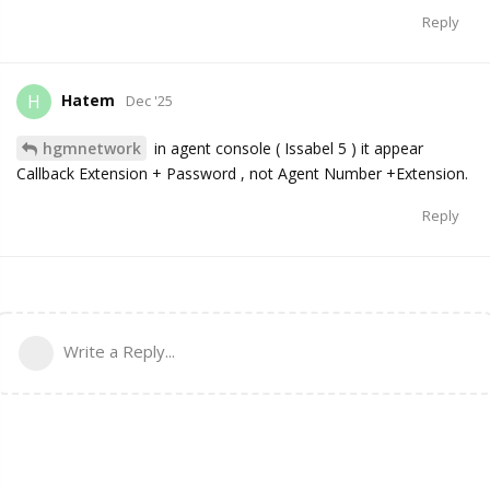
Reply
Hatem
H
Dec '25
hgmnetwork
in agent console ( Issabel 5 ) it appear
Callback Extension + Password , not Agent Number +Extension.
Reply
Write a Reply...