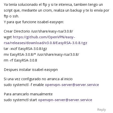
Ya tenía solucionado el ftp y si te interesa, tambien tengo un
script que, mediante un crom, realiza un backup y te lo envía por
ftp o ssh.
Y para que funcione issabel-easyvpn:
Crear Directorio /usr/share/easy-rsa/3.0.8/
wget
https://github.com/OpenVPN/easy-
rsa/releases/download/v3.0.8/EasyRSA-3.0.8.tgz
tar -xvzf EasyRSA-3.0.8.tgz
mv EasyRSA-3.0.8/* /usr/share/easy-rsa/3.0.8/
rm -rf EasyRSA-3.0.8
Despues instalar issabel-easyvpn
Si una vez configurado no arranca al inicio
sudo systemctl -f enable
openvpn-server@server.service
Para arrancarlo manualmente
sudo systemctl start
openvpn-server@server.service
Reply