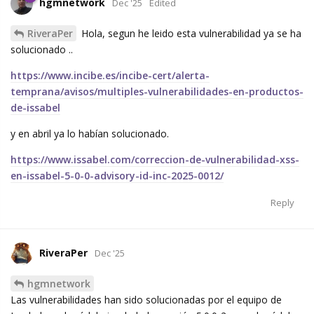
hgmnetwork
Dec '25
Edited
RiveraPer
Hola, segun he leido esta vulnerabilidad ya se ha
solucionado ..
https://www.incibe.es/incibe-cert/alerta-
temprana/avisos/multiples-vulnerabilidades-en-productos-
de-issabel
y en abril ya lo habían solucionado.
https://www.issabel.com/correccion-de-vulnerabilidad-xss-
en-issabel-5-0-0-advisory-id-inc-2025-0012/
Reply
RiveraPer
Dec '25
hgmnetwork
Las vulnerabilidades han sido solucionadas por el equipo de