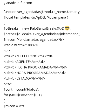
y añadir la funcion
function ver_agendadas($module_name,$smarty,
$local_templates_dir,$pDB, $idcampana )
{
$oBreaks = new PaloSantoBreaks($pD
;
$datos=$oBreaks->Ver_Agendadas($idcampana);
$micon='<b>Llamadas agendadas</b>
<table width="100%">
<tr>
<td><b>N.TELEFONO</b></td>
<td><b>AGENTE</b></td>
<td><b>FECHA PROGRAMADA</b></td>
<td><b>HORA PROGRAMADA</b></td>
<td><b>ESTADO</b></td>
</tr>';
$cont = count($datos);
for ($i=0;$i<=$cont;$i++)
{
$micon.='<tr>