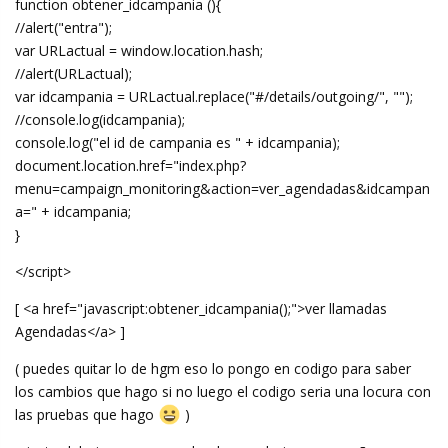
function obtener_idcampania (){
//alert("entra");
var URLactual = window.location.hash;
//alert(URLactual);
var idcampania = URLactual.replace("#/details/outgoing/", "");
//console.log(idcampania);
console.log("el id de campania es " + idcampania);
document.location.href="index.php?
menu=campaign_monitoring&action=ver_agendadas&idcampan
a=" + idcampania;
}
</script>
[ <a href="javascript:obtener_idcampania();">ver llamadas
Agendadas</a> ]
( puedes quitar lo de hgm eso lo pongo en codigo para saber
los cambios que hago si no luego el codigo seria una locura con
las pruebas que hago
)