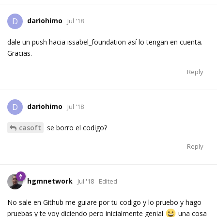
dariohimo
D
Jul '18
dale un push hacia issabel_foundation así lo tengan en cuenta.
Gracias.
Reply
dariohimo
D
Jul '18
casoft
se borro el codigo?
Reply
hgmnetwork
Jul '18
Edited
No sale en Github me guiare por tu codigo y lo pruebo y hago
pruebas y te voy diciendo pero inicialmente genial
una cosa