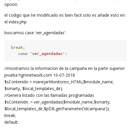
opcion.
el codigo que he modificado es bien facil solo es añadir esto en
el index.php
buscamos case 'ver_agendadas':
break
;

case
'ver_agendadas'
:
//mostramos la informacion de la campaña en la parte superior
prueba hgmnetwork.com 10-07-2018
$sContenido = manejarMonitoreo_HTML($module_name,
$smarty, $local_templates_dir);
//Genera listado con las llamadas programadas
$sContenido .= ver_agendadas($module_name,$smarty,
$local_templates_dir,$pDB,getParameter('idcampana'));
break;
default: