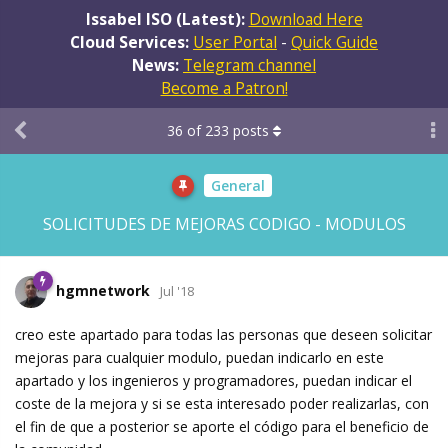
Issabel ISO (Latest):
Download Here
Cloud Services:
User Portal
-
Quick Guide
News:
Telegram channel
Become a Patron!
36
of
233
posts
General
SOLICITUDES DE MEJORAS CODIGO - MODULOS
hgmnetwork
Jul '18
creo este apartado para todas las personas que deseen solicitar
mejoras para cualquier modulo, puedan indicarlo en este
apartado y los ingenieros y programadores, puedan indicar el
coste de la mejora y si se esta interesado poder realizarlas, con
el fin de que a posterior se aporte el código para el beneficio de