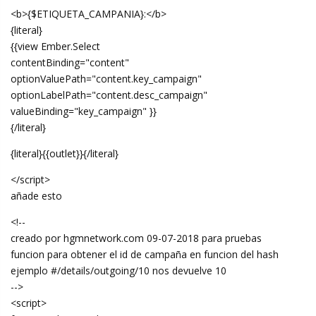
<b>{$ETIQUETA_CAMPANIA}:</b>
{literal}
{{view Ember.Select
contentBinding="content"
optionValuePath="content.key_campaign"
optionLabelPath="content.desc_campaign"
valueBinding="key_campaign" }}
{/literal}
{literal}{{outlet}}{/literal}
</script>
añade esto
<!--
creado por hgmnetwork.com 09-07-2018 para pruebas
funcion para obtener el id de campaña en funcion del hash
ejemplo #/details/outgoing/10 nos devuelve 10
-->
<script>