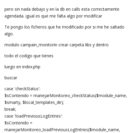
pero sin nada debajo y en la db en calls esta correctamente
agendada. igual es que me falta algo por modificar
Te pongo los ficheros que he modificado por si me he saltado
algo.
modulo campain_monitorin crear carpeta libs y dentro
todo el codigo que tienes
luego en index.php
buscar
case 'checkStatus':
$sContenido = manejarMonitoreo_checkStatus($module_name,
$smarty, $local_templates_dir);
break;
case 'loadPreviousLogEntries':
$sContenido =
manejarMonitoreo_loadPreviousLogEntries($module_name,