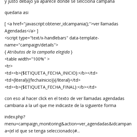
y justo debajo ya aparece donde se selcciona campaña
quedaria asi
[ <a href="javascript:obtener_idcampania();">ver llamadas
Agendadas</a> ]
<script type="text/x-handlebars" data-template-
name="campaign/details">
{
Atributos de la campaña elegida
}
<table width="100%" >
<tr>
<td><b>{$ETIQUETA_FECHA_INICIO}:</b></td>
<td>{literal}{{fechaInicio}}{/literal}</td>
<td><b>{$ETIQUETA_FECHA_FINAL}:</b></td>
con eso al hacer click en el texto de ver llamadas agendadas
cambiaria a la url que me indicaste de la siguiente forma
index.php?
menu=campaign_monitoring&action=ver_agendadas&idcampan
a=(el id que se tenga seleccionado)#...