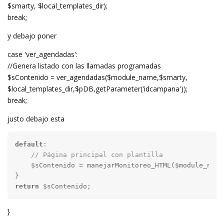
$smarty, $local_templates_dir);
break;
y debajo poner
case 'ver_agendadas':
//Genera listado con las llamadas programadas
$sContenido = ver_agendadas($module_name,$smarty,
$local_templates_dir,$pDB,getParameter('idcampana'));
break;
justo debajo esta
default
:

// Página principal con plantilla
    $sContenido = manejarMonitoreo_HTML($module_name
return
 $sContenido;
}