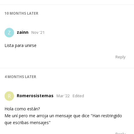
10 MONTHS
LATER
zainn
Z
Nov '21
Lista para unirse
Reply
4 MONTHS
LATER
Romerosistemas
R
Mar '22
Edited
Hola como están?
Me uní pero me arroja un mensaje que dice "Han restringido
que escribas mensajes"