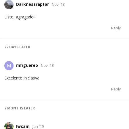
Darknessraptor
Nov '18
Listo, agragado!!
Reply
22 DAYS
LATER
mfiguereo
M
Nov '18
Excelente Iniciativa
Reply
2 MONTHS
LATER
lwcam
Jan '19