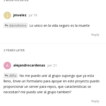
3 MONTHS
LATER
jmvelez
J
Jul '19
dariohimo
Lo unico en la vida seguro es la muerte
Reply
2 YEARS
LATER
alejandrocardenas
A
Jan '21
Alfio
No me puedo unir al grupo supongo que ya esta
lleno, Envie un formulario para apoyar en este proyecto puedo
proporcionar un server para repos, que caracteristicas se
necesitan? me puedo unir al grupo tambien?
Reply