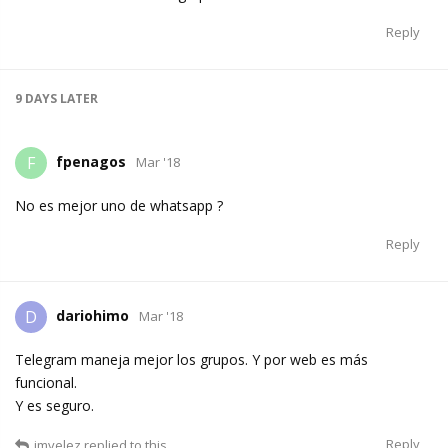
Reply
9 DAYS
LATER
fpenagos
F
Mar '18
No es mejor uno de whatsapp ?
Reply
dariohimo
D
Mar '18
Telegram maneja mejor los grupos. Y por web es más
funcional.
Y es seguro.
Reply
jmvelez
replied to this.