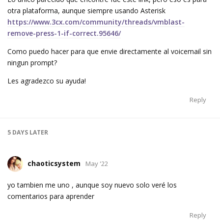
otra plataforma, aunque siempre usando Asterisk
https://www.3cx.com/community/threads/vmblast-
remove-press-1-if-correct.95646/
Como puedo hacer para que envie directamente al voicemail sin
ningun prompt?
Les agradezco su ayuda!
Reply
5 DAYS
LATER
chaoticsystem
May '22
yo tambien me uno , aunque soy nuevo solo veré los
comentarios para aprender
Reply