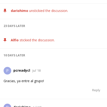
dariohimo
unstickied the discussion.
23 DAYS
LATER
Alfio
stickied the discussion.
10 DAYS
LATER
pcreadycl
P
Jul '18
Gracias, ya entre al grupo!
Reply