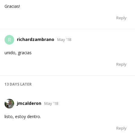
Gracias!
Reply
richardzambrano
R
May '18
unido, gracias
Reply
13 DAYS
LATER
jmcalderon
May '18
listo, estoy dentro.
Reply