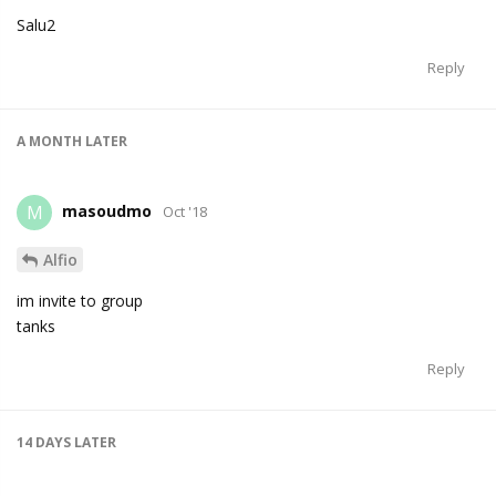
Salu2
Reply
A MONTH
LATER
masoudmo
M
Oct '18
Alfio
im invite to group
tanks
Reply
14 DAYS
LATER