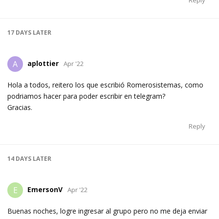
Reply
17 DAYS
LATER
aplottier
A
Apr '22
Hola a todos, reitero los que escribió Romerosistemas, como
podriamos hacer para poder escribir en telegram?
Gracias.
Reply
14 DAYS
LATER
EmersonV
E
Apr '22
Buenas noches, logre ingresar al grupo pero no me deja enviar