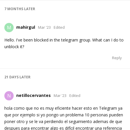
7 MONTHS
LATER
mahirgul
M
Mar '23
Edited
Hello. I've been blocked in the telegram group. What can I do to
unblock it?
Reply
21 DAYS
LATER
netillocervantes
N
Mar '23
Edited
hola como que no es muy eficiente hacer esto en Telegram ya
que por ejemplo si yo pongo un problema 10 personas pueden
poner otro y se le va perdiendo el seguimiento ademas de que
despues para encontrar algo es difícil encontrar una referencia