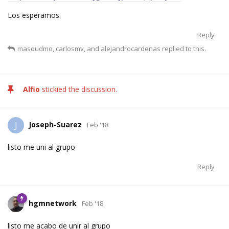
Los esperamos.
Reply
masoudmo
,
carlosmv
, and
alejandrocardenas
replied to this.
Alfio
stickied the discussion.
Joseph-Suarez
J
Feb '18
listo me uni al grupo
Reply
hgmnetwork
Feb '18
listo me acabo de unir al grupo