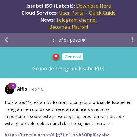
Issabel ISO (Latest):
Download Here
Cloud Services:
User Portal
-
Quick Guide
News:
Telegram channel
Become a Patron!
51
of
51
posts
General
Grupo de Telegram IssabelPBX.
Alfio
Feb '18
Hola a tod@s, estamos formando un grupo oficial de Issabel en
Telegram, en donde se ofreceran anuncios y noticias
importantes sobre este proyecto, si quieres formar parte de
este grupo solo debes dar click en el siguiente enlace:
https://t.me/joinchat/AIJgZUn1JpNh5QBpI04yMw