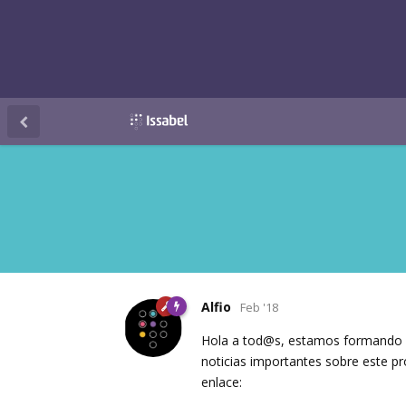
Alfio
Feb '18
Hola a tod@s, estamos formando un
noticias importantes sobre este pro
enlace: