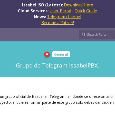
Issabel ISO (Latest):
Download Here
Cloud Services:
User Portal
-
Quick Guide
News:
Telegram channel
Become a Patron!
General
Grupo de Telegram IssabelPBX.
 grupo oficial de Issabel en Telegram, en donde se ofreceran anun
yecto, si quieres formar parte de este grupo solo debes dar click en 