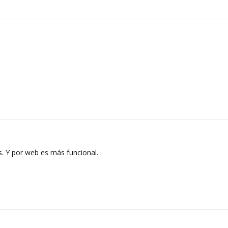
. Y por web es más funcional.