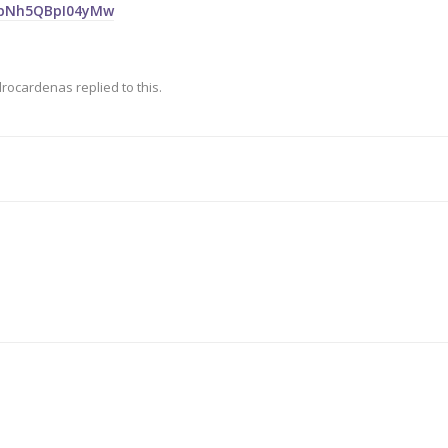
1JpNh5QBpI04yMw
drocardenas
replied to this.