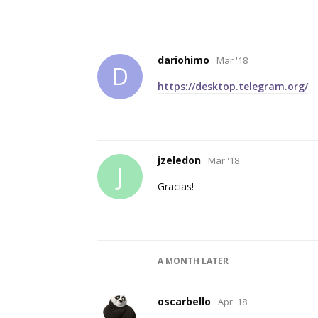
dariohimo
Mar '18
D
https://desktop.telegram.org/
jzeledon
Mar '18
J
Gracias!
A MONTH
LATER
oscarbello
Apr '18