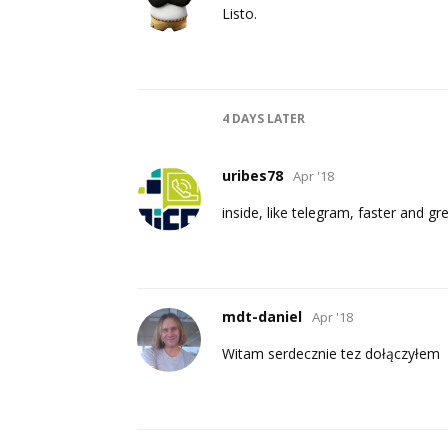
Listo.
4 DAYS
LATER
uribes78
Apr '18
inside, like telegram, faster and g
mdt-daniel
Apr '18
Witam serdecznie tez dołączyłem