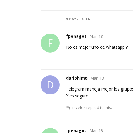
9 DAYS
LATER
fpenagos
Mar '18
F
No es mejor uno de whatsapp ?
dariohimo
Mar '18
D
Telegram maneja mejor los grupos
Y es seguro.
jmvelez
replied to this.
fpenagos
Mar '18