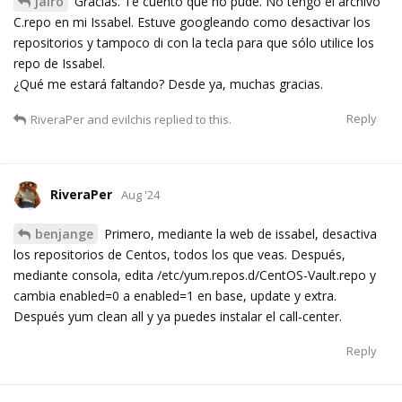
jairo
Gracias. Te cuento que no pude. No tengo el archivo
C.repo en mi Issabel. Estuve googleando como desactivar los
repositorios y tampoco di con la tecla para que sólo utilice los
repo de Issabel.
¿Qué me estará faltando? Desde ya, muchas gracias.
Reply
RiveraPer
and
evilchis
replied to this.
RiveraPer
Aug '24
benjange
Primero, mediante la web de issabel, desactiva
los repositorios de Centos, todos los que veas. Después,
mediante consola, edita /etc/yum.repos.d/CentOS-Vault.repo y
cambia enabled=0 a enabled=1 en base, update y extra.
Después yum clean all y ya puedes instalar el call-center.
Reply