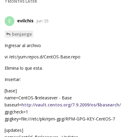
7 MONTHS
LATER
evilchis
E
Jun '25
benjange
Ingresar al archivo
vi /etc/yum.repos.d/CentOS-Base.repo
Elimina lo que esta.
Insertar:
[base]
name=CentOS-$releasever - Base
baseurl=
http://vault.centos.org/7.9.2009/os/$basearch/
gpgcheck=1
gpgkey=file:///etc/pki/rpm-gpg/RPM-GPG-KEY-CentOS-7
[updates]