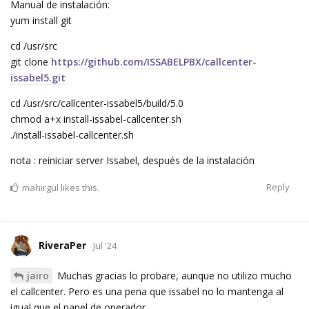
Manual de instalación:
yum install git
cd /usr/src
git clone
https://github.com/ISSABELPBX/callcenter-
issabel5.git
cd /usr/src/callcenter-issabel5/build/5.0
chmod a+x install-issabel-callcenter.sh
./install-issabel-callcenter.sh
nota : reiniciar server Issabel, después de la instalación
Reply
mahirgul
likes this.
RiveraPer
Jul '24
jairo
Muchas gracias lo probare, aunque no utilizo mucho
el callcenter. Pero es una pena que issabel no lo mantenga al
igual que el panel de operador.