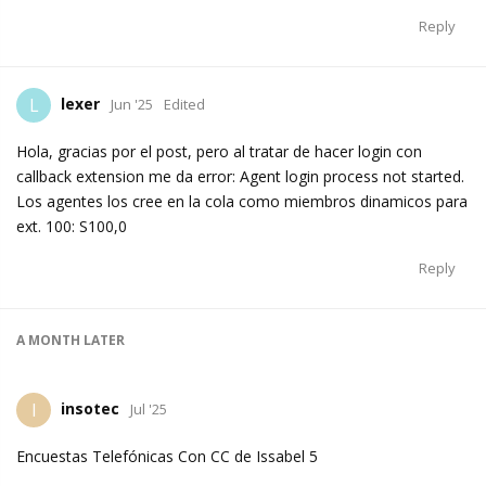
Reply
lexer
L
Jun '25
Edited
Hola, gracias por el post, pero al tratar de hacer login con
callback extension me da error: Agent login process not started.
Los agentes los cree en la cola como miembros dinamicos para
ext. 100: S100,0
Reply
A MONTH
LATER
insotec
I
Jul '25
Encuestas Telefónicas Con CC de Issabel 5