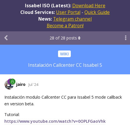
Issabel ISO (Latest):
Download Here
Cloud Services:
User Portal
-
Quick Guide
News:
Telegram channel
Become a Patron!
28
of
28
posts
WIKI
Instalación Callcenter CC Issabel 5
jairo
Jul '24
Instalación modulo Callcenter CC para Issabel 5 mode callback
en version beta.
Tutorial:
https://www.youtube.com/watch?v=0OPLFGaoVhk