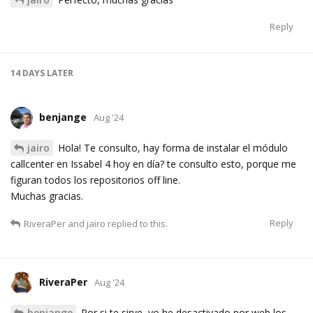
Reply
14 DAYS
LATER
benjange
Aug '24
jairo
Hola! Te consulto, hay forma de instalar el módulo
callcenter en Issabel 4 hoy en día? te consulto esto, porque me
figuran todos los repositorios off line.
Muchas gracias.
Reply
RiveraPer
and
jairo
replied to this.
RiveraPer
Aug '24
benjange
Por si te sirve, yo he desactivado por web los