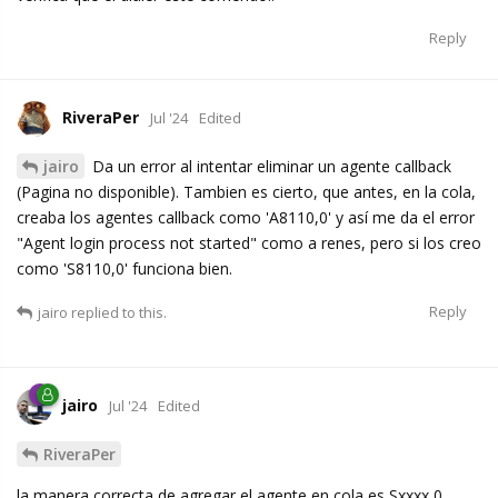
Reply
RiveraPer
Jul '24
Edited
jairo
Da un error al intentar eliminar un agente callback
(Pagina no disponible). Tambien es cierto, que antes, en la cola,
creaba los agentes callback como 'A8110,0' y así me da el error
"Agent login process not started" como a renes, pero si los creo
como 'S8110,0' funciona bien.
Reply
jairo
replied to this.
jairo
Jul '24
Edited
RiveraPer
la manera correcta de agregar el agente en cola es Sxxxx,0