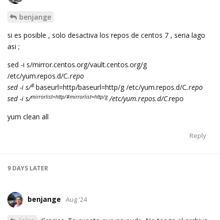
benjange
si es posible , solo desactiva los repos de centos 7 , seria lago
asi ;
sed -i s/mirror.centos.org/vault.centos.org/g
/etc/yum.repos.d/C
.repo
#.
sed -i s/
baseurl=http/baseurl=http/g /etc/yum.repos.d/C
.repo
mirrorlist=http/#mirrorlist=http/g
sed -i s/
/etc/yum.repos.d/C
.repo
yum clean all
Reply
9 DAYS
LATER
benjange
Aug '24