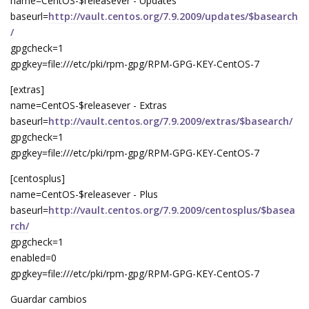
name=CentOS-$releasever - Updates
baseurl=
http://vault.centos.org/7.9.2009/updates/$basearch
/
gpgcheck=1
gpgkey=file:///etc/pki/rpm-gpg/RPM-GPG-KEY-CentOS-7
[extras]
name=CentOS-$releasever - Extras
baseurl=
http://vault.centos.org/7.9.2009/extras/$basearch/
gpgcheck=1
gpgkey=file:///etc/pki/rpm-gpg/RPM-GPG-KEY-CentOS-7
[centosplus]
name=CentOS-$releasever - Plus
baseurl=
http://vault.centos.org/7.9.2009/centosplus/$basea
rch/
gpgcheck=1
enabled=0
gpgkey=file:///etc/pki/rpm-gpg/RPM-GPG-KEY-CentOS-7
Guardar cambios