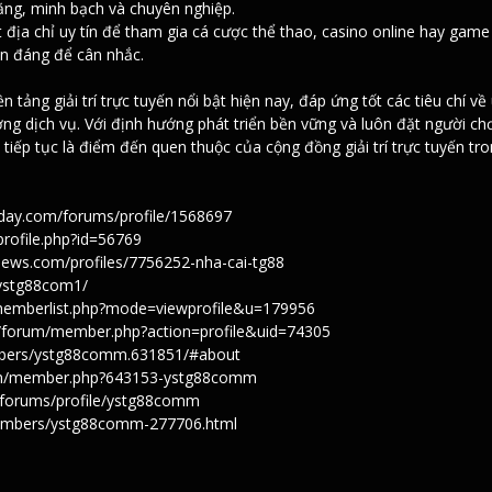
ng, minh bạch và chuyên nghiệp.
địa chỉ uy tín để tham gia cá cược thể thao, casino online hay game
ọn đáng để cân nhắc.
tảng giải trí trực tuyến nổi bật hiện nay, đáp ứng tốt các tiêu chí về 
ợng dịch vụ. Với định hướng phát triển bền vững và luôn đặt người chơ
iếp tục là điểm đến quen thuộc của cộng đồng giải trí trực tuyến tr
day.com/forums/profile/1568697
rofile.php?id=56769
news.com/profiles/7756252-nha-cai-tg88
/ystg88com1/
/memberlist.php?mode=viewprofile&u=179956
m/forum/member.php?action=profile&uid=74305
mbers/ystg88comm.631851/#about
orum/member.php?643153-ystg88comm
/forums/profile/ystg88comm
members/ystg88comm-277706.html