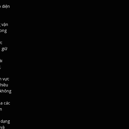
o diện
g vận
rong
ức
 giữ
ài
.
h vực
nhiều
 không
ia các
ên
 dạng
 và