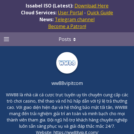
Issabel ISO (Latest):
Download Here
Cloud Services:
User Portal
-
Quick Guide
News:
Telegram channel
Become a Patron!
Posts
ww88vipitcom
WW88 là nhà cái cá cược trực tuyến uy tín chuyên cung cấp các
trò chơi casino, thể thao và nổ hũ hấp dẫn với tỷ lệ trả thưởng
cao. Với giao diện hiện đại và hệ thống bảo mật tối tân, WW88
mang đến trải nghiệm giải trí an toàn và minh bạch cho mọi
thành viên tham gia. Đội ngũ hỗ trợ khách hàng chuyên nghiệp
luôn sẵn sàng phục vụ và giải đáp thắc mắc 24/7.
Website:
https://ww88vip.it.com/